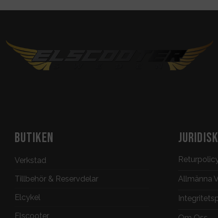
BUTIKEN
JURIDIS
Returpolic
Verkstad
Tillbehör & Reservdelar
Allmänna Vi
Elcykel
Integritets
Elscooter
Om Oss