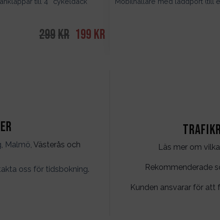
Mobilhållare med laddport (till
nklappar till 4″ cykeldäck
299
kr
Det
199
kr
Det
ursprungliga
nuvarande
priset
priset
var:
är:
299kr.
199kr.
ter
Trafik
g
,
Malmö
, Västerås och
Läs mer om vilka
Rekommenderade söko
akta oss för tidsbokning
.
Kunden ansvarar för att f