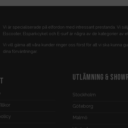
Vi är specialiserade på elfordon med intressant prestanda. Vi säl
Elscooter, Elsparkcykel och E-surf är några av de kategorier av el
Vi vill gärna att våra kunder ringer oss först för att vi ska kunna 
dina förväntningar.
UTLÄMNING & SHOW
KT
y
Stockholm
llkor
Göteborg
policy
Malmö