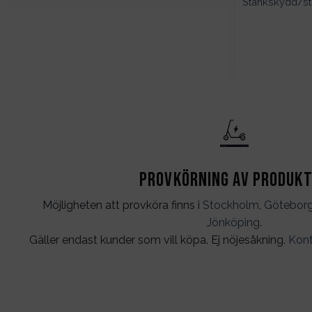
Stänkskydd/stä
Provkörning av produk
Möjligheten att provköra finns i
Stockholm
,
Götebor
Jönköping
.
Gäller endast kunder som vill köpa. Ej nöjesåkning.
Kont