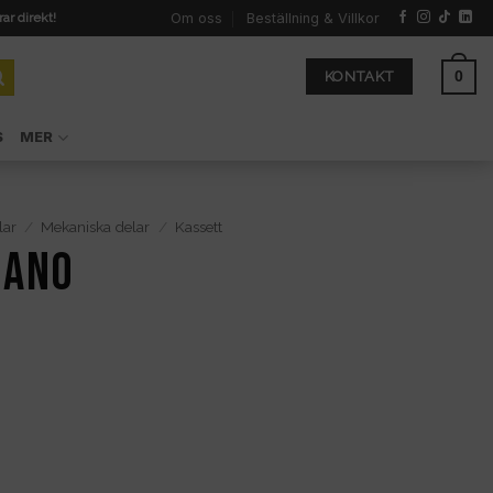
Om oss
Beställning & Villkor
rar direkt!
0
KONTAKT
S
MER
lar
/
Mekaniska delar
/
Kassett
mano