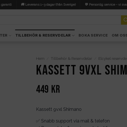
 garanti
🚚 Leverans 1–3 dagar (från Sverige)
💬 Personlig service - vi sva
TER
TILLBEHÖR & RESERVDELAR
BOKA SERVICE
OM OS
Hem
/
Tillbehör & Reservdelar
/
Elcykel reservde
Kassett 9vxl Shi
449
kr
Kassett 9vxl Shimano
✅ Snabb support via mail & telefon