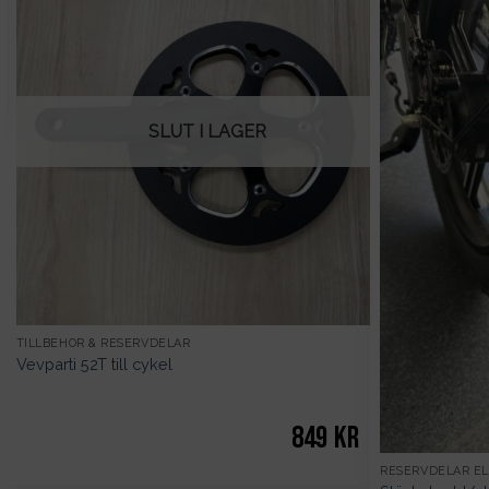
SLUT I LAGER
TILLBEHÖR & RESERVDELAR
Vevparti 52T till cykel
849
kr
RESERVDELAR E