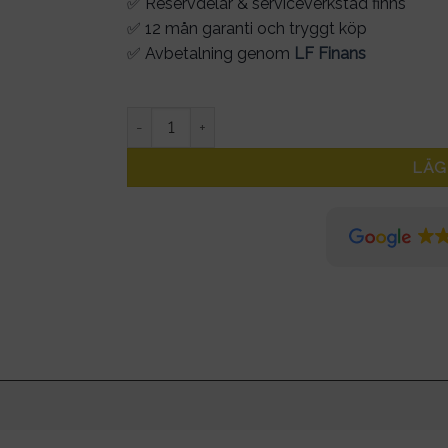
✅ Reservdelar & serviceverkstad finns
✅ 12 mån garanti och tryggt köp
✅ Avbetalning genom
LF Finans
Kassett 9vxl Shimano mängd
LÄG