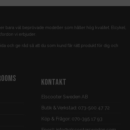
jer bara väl beprövade modeller som håller hög kvalitet. Elcykel,
fordon vi erbjuder.
guida och ge råd så att du som kund får rätt produkt för dig och
ROOMS
KONTAKT
Elscooter Sweden AB
Butik & Verkstad:
073-500 47 72
Köp & Frågor:
070-395 17 93
Epost:
info@elscootersweden.com