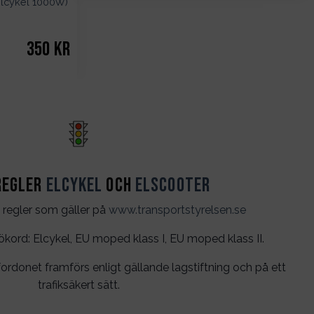
 elcykel 1000W)
350
kr
regler
Elcykel
och
Elscooter
 regler som gäller på
www.transportstyrelsen.se
rd: Elcykel, EU moped klass I, EU moped klass II.
ordonet framförs enligt gällande lagstiftning och på ett
trafiksäkert sätt.