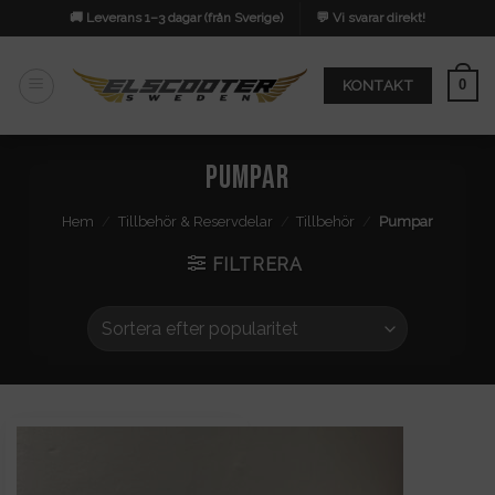
Skip
🚚 Leverans 1–3 dagar (från Sverige)
💬 Vi svarar direkt!
to
content
0
KONTAKT
Pumpar
Hem
/
Tillbehör & Reservdelar
/
Tillbehör
/
Pumpar
FILTRERA