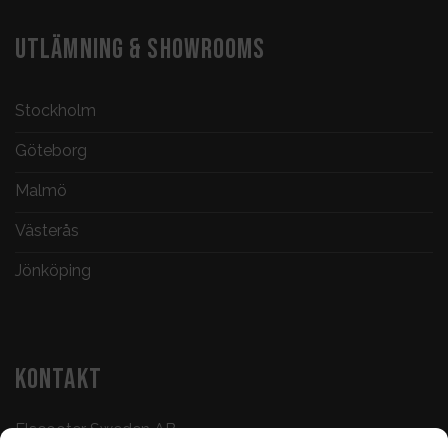
UTLÄMNING & SHOWROOMS
Stockholm
Göteborg
Malmö
Västerås
Jönköping
KONTAKT
Elscooter Sweden AB