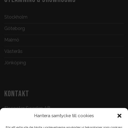
Stockholm
Göteborg
Malmö
Västerås
Jönköping
KONTAKT
Elscooter Sweden AB
Hantera samtycke till cookies
Butik & Verkstad:
073-500 47 72
För att erbjuda de bästa upplevelserna använder vi teknologier som cookies