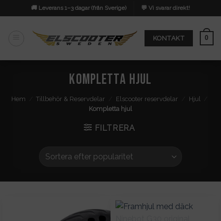
Skip
🚚 Leverans 1–3 dagar (från Sverige)
💬 Vi svarar direkt!
to
content
0
KONTAKT
Kompletta hjul
Hem
/
Tillbehör & Reservdelar
/
Elscooter reservdelar
/
Hjul
/
Kompletta hjul
FILTRERA