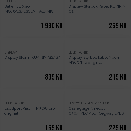
BATTERI
ELEKTRONIK
Batteri till Xiaomi
Display-Styrbox Kabel KUKIRIN
M365/1S/ESSENTIAL/MI3
G2
1 990
kr
269
kr
DISPLAY
ELEKTRONIK
Display-styrbox kabel Xiaomi
Display Skärm KUKIRIN G2/G3
M365/Pro original
899
kr
219
kr
ELEKTRONIK
ELSCOOTER RESERVDELAR
Laddport Xiaomi M365/pro
Gasreglage Ninebot
original
G30/F/D/P och Segway E/ES
169
kr
229
kr