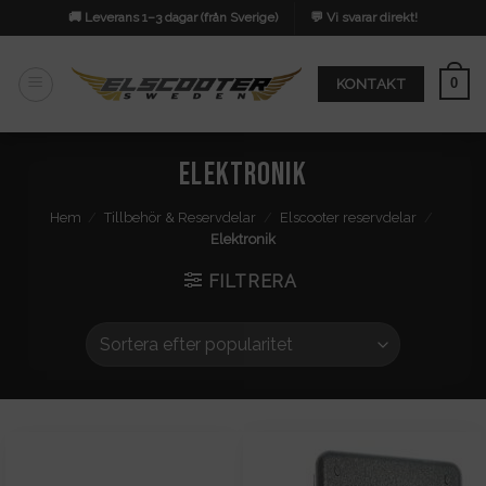
Skip
🚚 Leverans 1–3 dagar (från Sverige)
💬 Vi svarar direkt!
to
content
0
KONTAKT
Elektronik
Hem
/
Tillbehör & Reservdelar
/
Elscooter reservdelar
/
Elektronik
FILTRERA