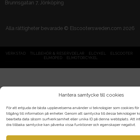
Brunnsgatan 7, Jönköping
Alla rättigheter bevarade ©
Elscootersweden.com
2026
VERKSTAD
TILLBEHÖR & RESERVDELAR
ELCYKEL
ELSCOOTER
ELMOPED
ELMOTORCYKEL
Hantera samtycke till cookies
För att erbjuda de bästa upplevelserna använder vi teknologier som cookies för a
tillgång till information på enheter. Genom att samtycka till dessa teknologier
bearbeta data såsom surfverksamhet eller unika ID på denna webbplats. Att int
dra tillbaka samtycke kan påverka vissa funktioner och egenskaper negativt.