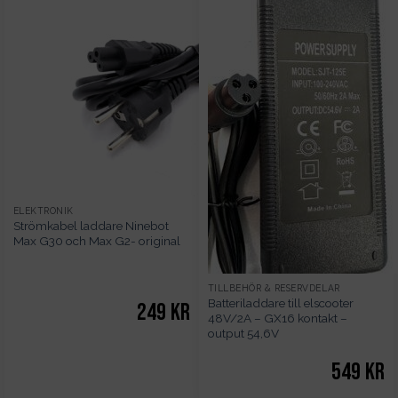
ELEKTRONIK
Strömkabel laddare Ninebot
Max G30 och Max G2- original
TILLBEHÖR & RESERVDELAR
Batteriladdare till elscooter
249
kr
48V/2A – GX16 kontakt –
output 54,6V
549
kr