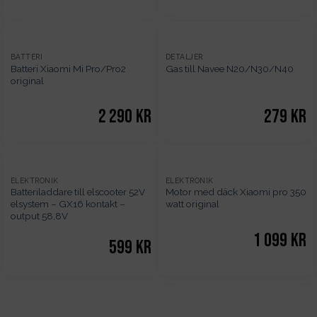
SLUT
SLUT
BATTERI
DETALJER
Batteri Xiaomi Mi Pro/Pro2
Gas till Navee N20/N30/N40
I
I
original
LAGER
LAGER
2 290
kr
279
kr
ELEKTRONIK
ELEKTRONIK
Batteriladdare till elscooter 52V
Motor med däck Xiaomi pro 350
elsystem – GX16 kontakt –
watt original
output 58,8V
1 099
kr
599
kr