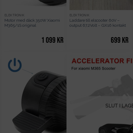
ELEKTRONIK
ELEKTRONIK
Motor med däck 350W Xiaomi
Laddare till elscooter 60V –
M365/1S original
output 67,2Volt – GX16 kontakt
1 099
kr
699
kr
SLUT I LAG