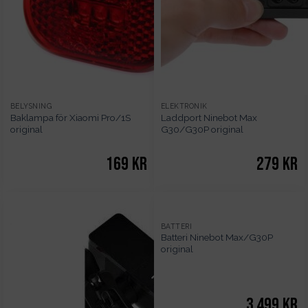
BELYSNING
ELEKTRONIK
Baklampa för Xiaomi Pro/1S
Laddport Ninebot Max
original
G30/G30P original
169
kr
279
kr
SLUT
BATTERI
Batteri Ninebot Max/G30P
I
original
LAGER
3 499
kr