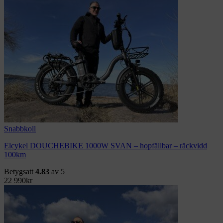
Snabbkoll
Elcykel DOUCHEBIKE 1000W SVAN – hopfällbar – räckvidd
100km
Betygsatt
4.83
av 5
22 990
kr