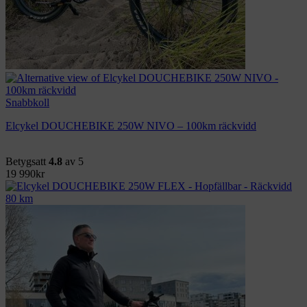
Snabbkoll
Elcykel DOUCHEBIKE 250W NIVO – 100km räckvidd
Betygsatt
4.8
av 5
19 990
kr