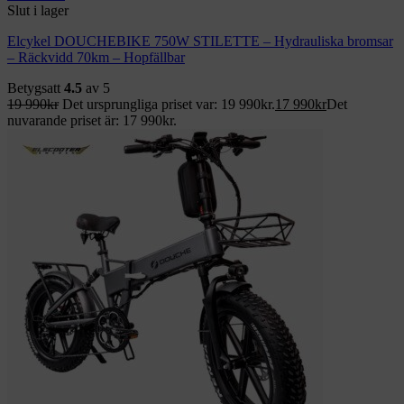
Slut i lager
Elcykel DOUCHEBIKE 750W STILETTE – Hydrauliska bromsar
– Räckvidd 70km – Hopfällbar
Betygsatt
4.5
av 5
19 990
kr
Det ursprungliga priset var: 19 990kr.
17 990
kr
Det
nuvarande priset är: 17 990kr.