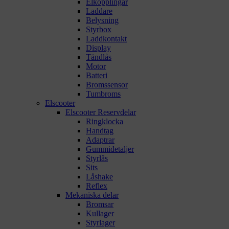
Elkopplingar
Laddare
Belysning
Styrbox
Laddkontakt
Display
Tändlås
Motor
Batteri
Bromssensor
Tumbroms
Elscooter
Elscooter Reservdelar
Ringklocka
Handtag
Adaptrar
Gummidetaljer
Styrlås
Sits
Låshake
Reflex
Mekaniska delar
Bromsar
Kullager
Styrlager