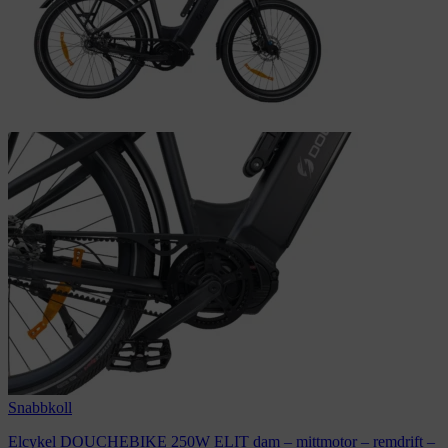
Snabbkoll
Elcykel DOUCHEBIKE 250W ELIT dam – mittmotor – remdrift –