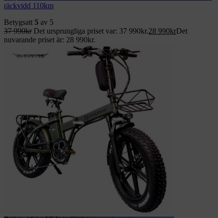
räckvidd 110km
Betygsatt
5
av 5
37 990
kr
Det ursprungliga priset var: 37 990kr.
28 990
kr
Det
nuvarande priset är: 28 990kr.