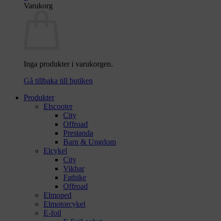
Varukorg
Inga produkter i varukorgen.
Gå tillbaka till butiken
Produkter
Elscooter
City
Offroad
Prestanda
Barn & Ungdom
Elcykel
City
Vikbar
Fatbike
Offroad
Elmoped
Elmotorcykel
E-foil