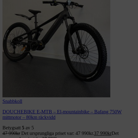
Snabbkoll
DOUCHEBIKE E-MTB – El-mountainbike – Bafang 750W
mittmotor – 80km räckvidd
Betygsatt
5
av 5
47 990
kr
Det ursprungliga priset var: 47 990kr.
37 990
kr
Det