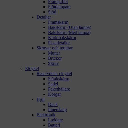
Framgaffel
Stötdämpare
Stöd
Detaljer
Framskärm
Bakskärm (Utan lampa)
Bakskärm (Med lampa)
Krok bakskärm
Plastdetaljer
Skruvar och muttrar
Mutter
Brickor
Skruv
Elcykel
Reservdelar elcykel
Stänkskärm
Sadel
Pakethållare
Korgar
Hjul
Däck
Innerslang
Elektronik
Laddare
Batteri