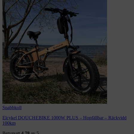
Snabbkoll
Elcykel DOUCHEBIKE 1000W PLUS – Hopfällbar – Räckvidd
100km
Betygsatt
4.78
av 5