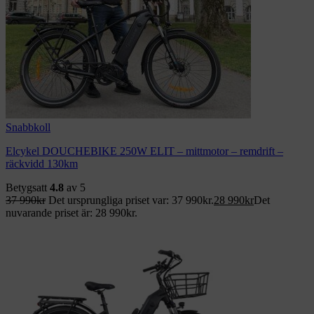
Snabbkoll
Elcykel DOUCHEBIKE 250W ELIT – mittmotor – remdrift –
räckvidd 130km
Betygsatt
4.8
av 5
37 990
kr
Det ursprungliga priset var: 37 990kr.
28 990
kr
Det
nuvarande priset är: 28 990kr.