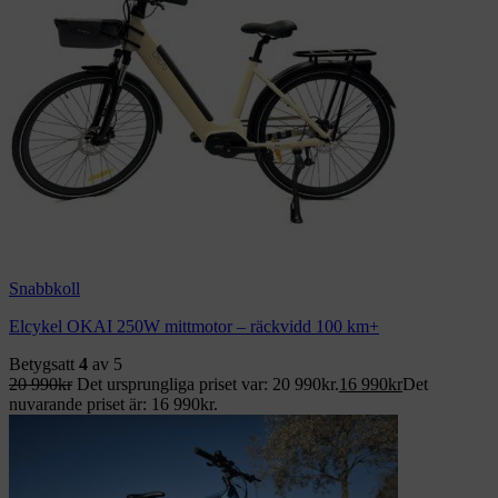
Snabbkoll
Elcykel OKAI 250W mittmotor – räckvidd 100 km+
Betygsatt
4
av 5
20 990
kr
Det ursprungliga priset var: 20 990kr.
16 990
kr
Det
nuvarande priset är: 16 990kr.