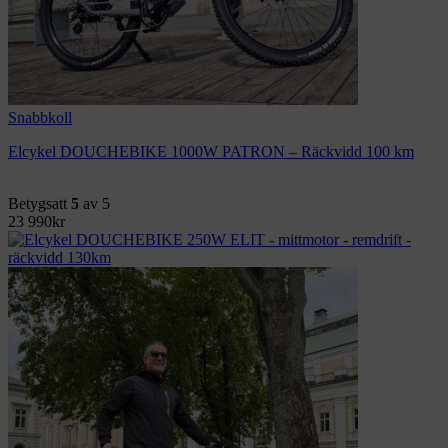
Snabbkoll
Elcykel DOUCHEBIKE 1000W PATRON – Räckvidd 100 km
Betygsatt
5
av 5
23 990
kr