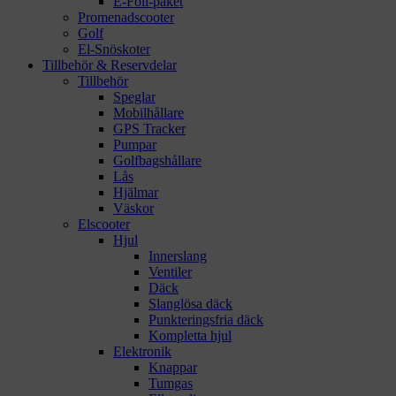
E-Foil-paket
Promenadscooter
Golf
El-Snöskoter
Tillbehör & Reservdelar
Tillbehör
Speglar
Mobilhållare
GPS Tracker
Pumpar
Golfbagshållare
Lås
Hjälmar
Väskor
Elscooter
Hjul
Innerslang
Ventiler
Däck
Slanglösa däck
Punkteringsfria däck
Kompletta hjul
Elektronik
Knappar
Tumgas