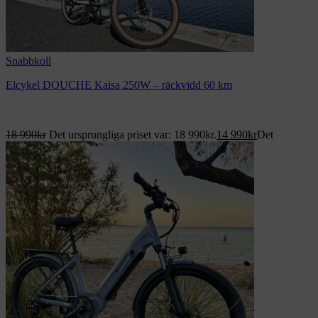
Snabbkoll
Elcykel DOUCHE Kaisa 250W – räckvidd 60 km
18 990
kr
Det ursprungliga priset var: 18 990kr.
14 990
kr
Det
nuvarande priset är: 14 990kr.