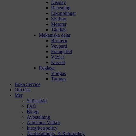
Display
Belysning
Elkopplingar
Styrbox
Motorer
Tändlås
Mekaniska delar
Bromsar
Vevparti
Framgaffel
Växlar
Kassett
Reglage
Vridgas
Tumgas
Boka Service
Om Oss
Mer
Skötselråd
FAQ
Blogg
Avbetalning
Allmänna Villkor
Integritetspolicy
Återbetalnings- & Returpolicy