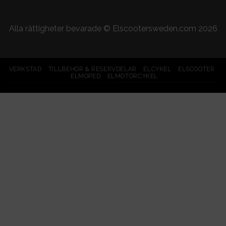
Alla rättigheter bevarade ©
Elscootersweden.com
2026
VERKSTAD
TILLBEHÖR & RESERVDELAR
ELCYKEL
ELSCOOTER
ELMOPED
ELMOTORCYKEL