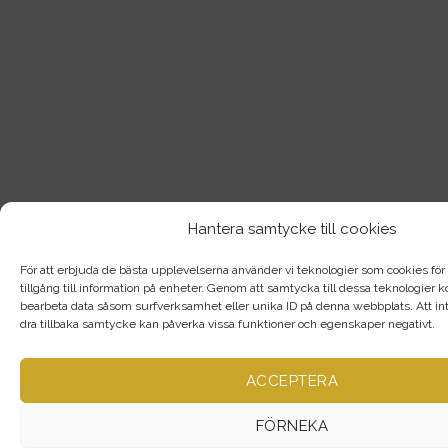
Hantera samtycke till cookies
För att erbjuda de bästa upplevelserna använder vi teknologier som cookies för a
tillgång till information på enheter. Genom att samtycka till dessa teknologier
bearbeta data såsom surfverksamhet eller unika ID på denna webbplats. Att int
dra tillbaka samtycke kan påverka vissa funktioner och egenskaper negativt.
ACCEPTERA
FÖRNEKA