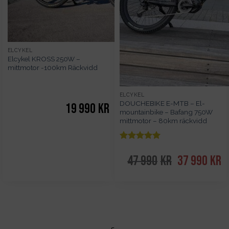
ELCYKEL
Elcykel KROSS 250W –
mittmotor -100km Räckvidd
ELCYKEL
DOUCHEBIKE E-MTB – El-
19 990
kr
mountainbike – Bafang 750W
mittmotor – 80km räckvidd
Betygsatt
5
av 5
47 990
kr
Det
37 990
kr
De
ursprungliga
nu
priset
pr
var:
är
47
3
990kr.
99