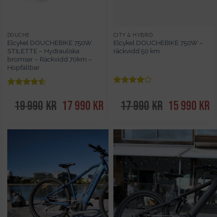
DOUCHE
CITY & HYBRID
Elcykel DOUCHEBIKE 750W
Elcykel DOUCHEBIKE 750W –
STILETTE – Hydrauliska
räckvidd 50 km
bromsar – Räckvidd 70km –
Hopfällbar
Betygsatt
Betygsatt
av 5
4
av 5
4.5
19 990
kr
Det
17 990
kr
Det
17 990
kr
Det
15 990
kr
De
ursprungliga
nuvarande
ursprungliga
nu
priset
priset
priset
pr
var:
är:
var:
är
19
17
17
1
990kr.
990kr.
990kr.
99