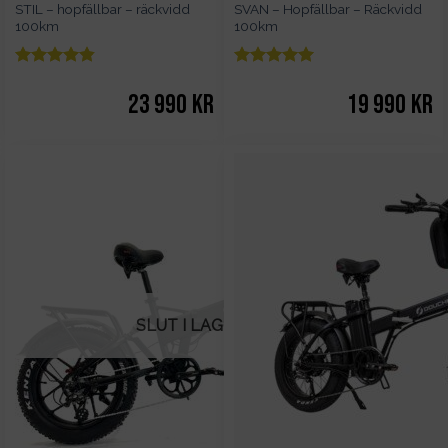
STIL – hopfällbar – räckvidd
SVAN – Hopfällbar – Räckvidd
100km
100km
Betygsatt
Betygsatt
5
av 5
4.83
av 5
23 990
kr
19 990
kr
SLUT I LAGER