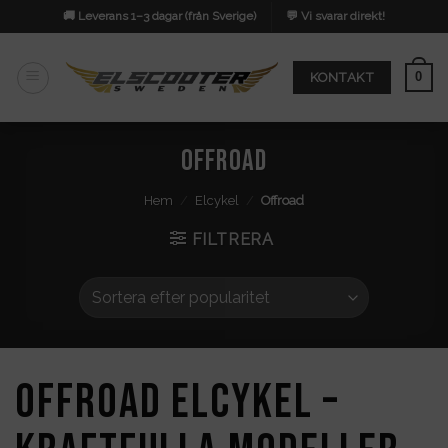
Skip
🚚 Leverans 1–3 dagar (från Sverige)
💬 Vi svarar direkt!
to
content
0
KONTAKT
Offroad
Hem
/
Elcykel
/
Offroad
FILTRERA
Offroad elcykel –