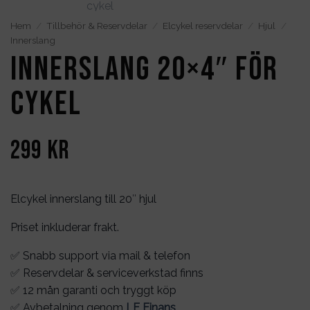
Hem
/
Tillbehör & Reservdelar
/
Elcykel reservdelar
/
Hjul
/
Innerslang
Innerslang 20×4″ för
cykel
299
kr
Elcykel innerslang till 20″ hjul
Priset inkluderar frakt.
✅ Snabb support via mail & telefon
✅ Reservdelar & serviceverkstad finns
✅ 12 mån garanti och tryggt köp
✅ Avbetalning genom
LF Finans