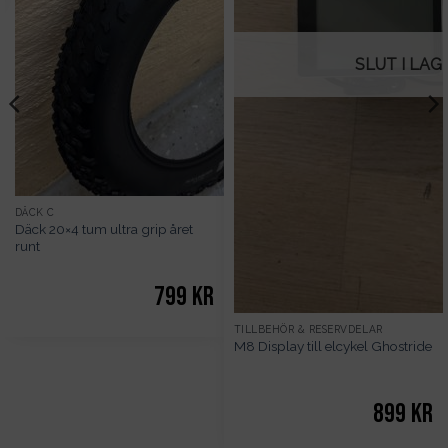
SLUT I LAG
DÄCK C
Däck 20×4 tum ultra grip året
runt
799
kr
TILLBEHÖR & RESERVDELAR
M8 Display till elcykel Ghostride
899
kr