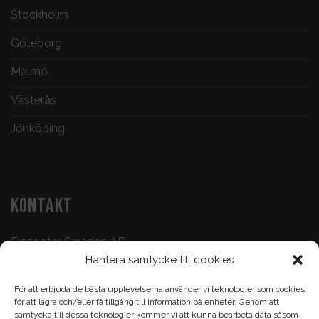
Stockholm
Göteborg
Malmö
Västerås
Jönköping
KONTAKT
Elscooter Sweden AB
Hantera samtycke till cookies
Butik & Verkstad:
073-500 47 72
För att erbjuda de bästa upplevelserna använder vi teknologier som cookies
Köp & Frågor:
070-395 17 93
för att lagra och/eller få tillgång till information på enheter. Genom att
samtycka till dessa teknologier kommer vi att kunna bearbeta data såsom