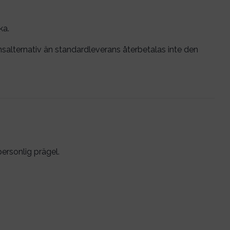
ka.
ansalternativ än standardleverans återbetalas inte den
personlig prägel.