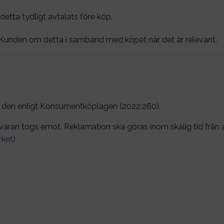
etta tydligt avtalats före köp.
 Kunden om detta i samband med köpet när det är relevant.
 den enligt Konsumentköplagen (2022:260).
tt varan togs emot. Reklamation ska göras inom skälig tid frå
ket
)