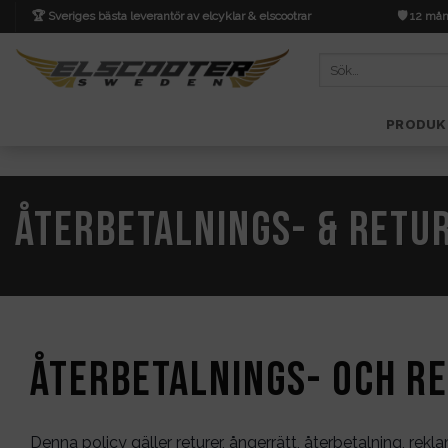
Skip
🏆 Sveriges bästa leverantör av elcyklar & elscootrar
🛡️ 12 mån
to
content
Sök
efter:
PRODUK
Återbetalnings- & Retu
Återbetalnings- och r
Denna policy gäller returer, ångerrätt, återbetalning, re