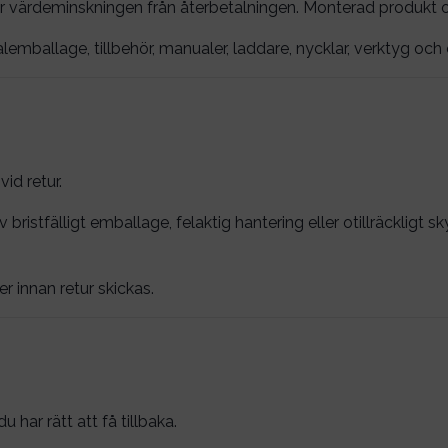
r värdeminskningen från återbetalningen. Monterad produkt om
lemballage, tillbehör, manualer, laddare, nycklar, verktyg oc
id retur.
istfälligt emballage, felaktig hantering eller otillräckligt s
innan retur skickas.
har rätt att få tillbaka.