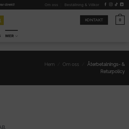
Om oss
Beställning & Villkor
rar direkt!
0
KONTAKT
S
MER
Hem
/
Om oss
/
Återbetalnings- &
Returpolicy
AB.