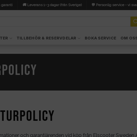
 garanti
🚚 Leverans 1–3 dagar (från Sverige)
💬 Personlig service - vi sva
TER
TILLBEHÖR & RESERVDELAR
BOKA SERVICE
OM OS
rpolicy
eturpolicy
klamationer och garantiärenden vid köp från Elscooter Sweden 