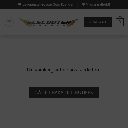
Skip
🚚 Leverans 1–3 dagar (från Sverige)
💬 Vi svarar direkt!
to
content
0
KONTAKT
Din varukorg är för närvarande tom.
GÅ TILLBAKA TILL BUTIKEN