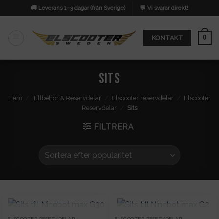
Skip
🚚 Leverans 1–3 dagar (från Sverige)
💬 Vi svarar direkt!
to
content
0
KONTAKT
Sits
Hem
/
Tillbehör & Reservdelar
/
Elscooter reservdelar
/
Elscooter
Reservdelar
/
Sits
FILTRERA