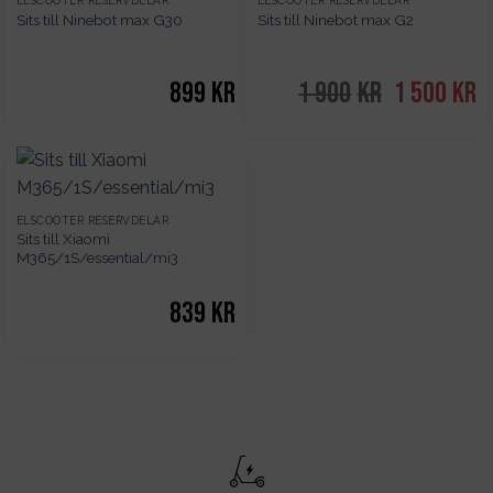
SLUT I LAGER
SLUT I LAGER
ELSCOOTER RESERVDELAR
ELSCOOTER RESERVDELAR
Sits till Ninebot max G30
Sits till Ninebot max G2
899
kr
1 900
kr
Det
1 500
kr
De
ursprunglig
nu
priset
pr
var:
är
1
1
900kr.
50
ELSCOOTER RESERVDELAR
Sits till Xiaomi
M365/1S/essential/mi3
839
kr