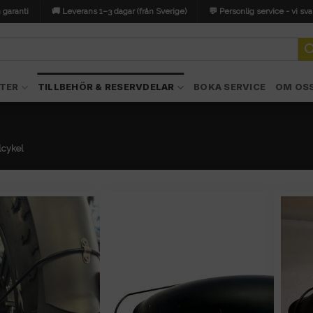
 garanti
🚚 Leverans 1–3 dagar (från Sverige)
💬 Personlig service - vi sva
TER
TILLBEHÖR & RESERVDELAR
BOKA SERVICE
OM OS
lcykel