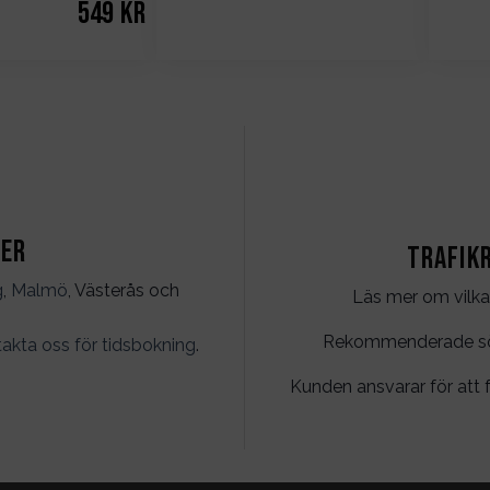
549
kr
ter
Trafik
g
,
Malmö
, Västerås och
Läs mer om vilka
Rekommenderade söko
akta oss för tidsbokning
.
Kunden ansvarar för att f