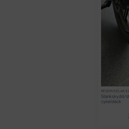
RESERVDELAR E
Stänkskydd/stä
cykeldäck