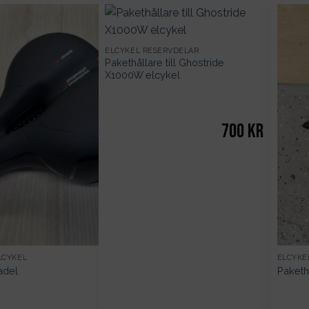
var:
är:
299kr.
199kr.
ELCYKEL RESERVDELAR
Pakethållare till Ghostride
X1000W elcykel
700
kr
LCYKEL
ELCYKE
adel
Pakethå