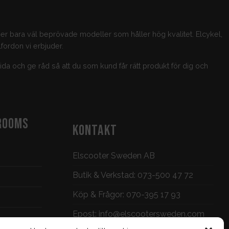
jer bara väl beprövade modeller som håller hög kvalitet. Elcykel,
fordon vi erbjuder.
guida och ge råd så att du som kund får rätt produkt för dig och
ROOMS
KONTAKT
Elscooter Sweden AB
Butik & Verkstad:
073-500 47 72
Köp & Frågor:
070-395 17 93
Epost:
info@elscootersweden.com