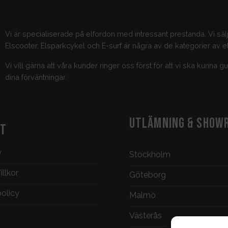
Vi är specialiserade på elfordon med intressant prestanda. Vi säl
Elscooter, Elsparkcykel och E-surf är några av de kategorier av el
Vi vill gärna att våra kunder ringer oss först för att vi ska kunna 
dina förväntningar.
UTLÄMNING & SHOW
KT
y
Stockholm
llkor
Göteborg
policy
Malmö
Västerås