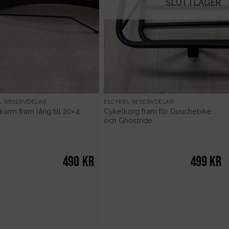
SLUT I LAGER
L RESERVDELAR
ELCYKEL RESERVDELAR
kärm fram lång till 20×4
Cykelkorg fram för Douchebike
och Ghostride
490
kr
499
kr