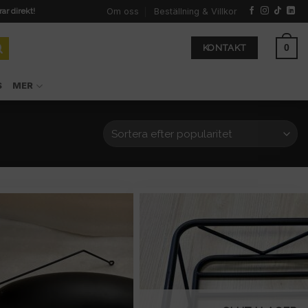
Om oss
Beställning & Villkor
rar direkt!
0
KONTAKT
S
MER