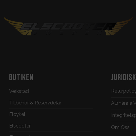
BUTIKEN
JURIDIS
Returpolic
Verkstad
Tillbehör & Reservdelar
Allmänna Vi
Elcykel
Integritets
Elscooter
Om Oss