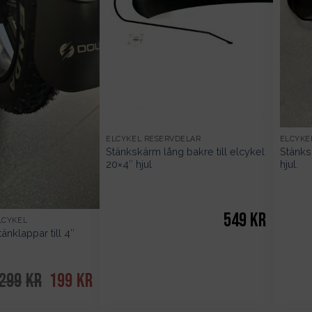
ELCYKEL RESERVDELAR
ELCYKE
Stänkskärm lång bakre till elcykel
Stänks
20×4″ hjul
hjul.
549
kr
LCYKEL
nklappar till 4″
299
kr
Det
199
kr
Det
ursprungliga
nuvarande
priset
priset