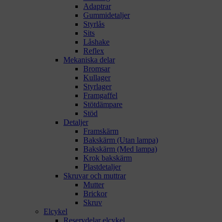
Adaptrar
Gummidetaljer
Styrlås
Sits
Låshake
Reflex
Mekaniska delar
Bromsar
Kullager
Styrlager
Framgaffel
Stötdämpare
Stöd
Detaljer
Framskärm
Bakskärm (Utan lampa)
Bakskärm (Med lampa)
Krok bakskärm
Plastdetaljer
Skruvar och muttrar
Mutter
Brickor
Skruv
Elcykel
Reservdelar elcykel