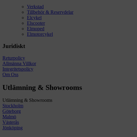
Verkstad
Tillbehör & Reservdelar
Elcykel
Elscooter
Elmoped
Elmotorcykel
Juridiskt
Returpolicy
Allmänna Villkor
Integritetspolicy
Om Oss
Utlämning & Showrooms
Utlämning & Showrooms
Stockholm
Göteborg
Malmö
Västerås
Jönköping