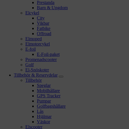
Prestanda
Barn & Ungdom
Elcykel
City
Vikbar
Fatbike
Offroad
Elmoped
Elmotorcykel
E-foil
E-Foil-paket
Promenadscooter
Golf
El-Snöskoter
Tillbehör & Reservdelar
Tillbehör
Speglar
Mobilhållare
GPS Tracker
Pumpar
Golfbagshållare
Lås
Hjälmar
Väskor
Elscooter