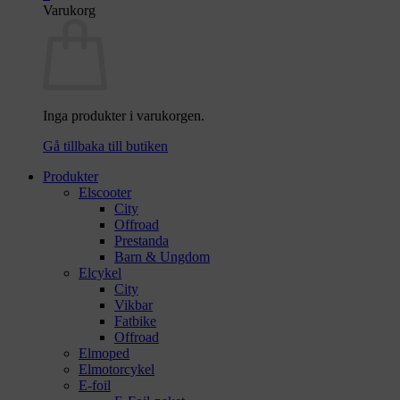
Varukorg
Inga produkter i varukorgen.
Gå tillbaka till butiken
Produkter
Elscooter
City
Offroad
Prestanda
Barn & Ungdom
Elcykel
City
Vikbar
Fatbike
Offroad
Elmoped
Elmotorcykel
E-foil