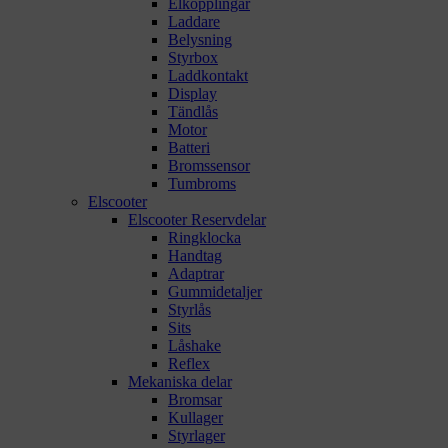
Elkopplingar
Laddare
Belysning
Styrbox
Laddkontakt
Display
Tändlås
Motor
Batteri
Bromssensor
Tumbroms
Elscooter
Elscooter Reservdelar
Ringklocka
Handtag
Adaptrar
Gummidetaljer
Styrlås
Sits
Låshake
Reflex
Mekaniska delar
Bromsar
Kullager
Styrlager