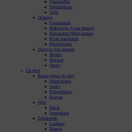
Framgaffel
Stötdämpare
Stöd
Detaljer
Framskärm
Bakskärm (Utan lampa)
Bakskärm (Med lampa)
Krok bakskärm
Plastdetaljer
Skruvar och muttrar
Mutter
Brickor
Skruv
Elcykel
Reservdelar elcykel
Stänkskärm
Sadel
Pakethållare
Korgar
Hjul
Däck
Innerslang
Elektronik
Laddare
Batteri