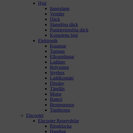
Hjul
Innerslang
Ventiler
Däck
Slanglösa däck
Punkteringsfria däck
Kompletta hjul
Elektronik
Knappar
Tumgas
Elkopplingar
Laddare
Belysning
Styrbox
Laddkontakt
Display
Tändlås
Motor
Batteri
Bromssensor
Tumbroms
Elscooter
Elscooter Reservdelar
Ringklocka
Handtag