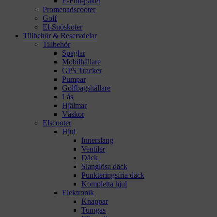
E-Foil-paket
Promenadscooter
Golf
El-Snöskoter
Tillbehör & Reservdelar
Tillbehör
Speglar
Mobilhållare
GPS Tracker
Pumpar
Golfbagshållare
Lås
Hjälmar
Väskor
Elscooter
Hjul
Innerslang
Ventiler
Däck
Slanglösa däck
Punkteringsfria däck
Kompletta hjul
Elektronik
Knappar
Tumgas