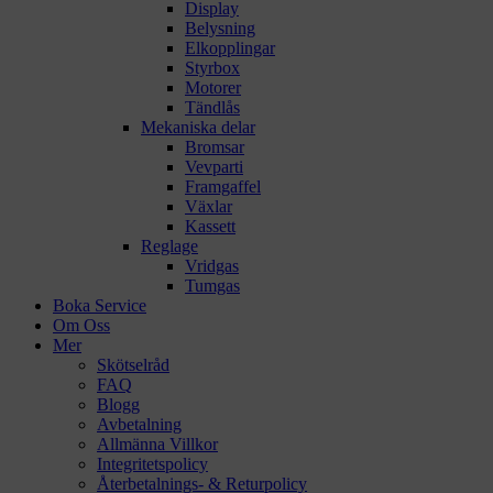
Display
Belysning
Elkopplingar
Styrbox
Motorer
Tändlås
Mekaniska delar
Bromsar
Vevparti
Framgaffel
Växlar
Kassett
Reglage
Vridgas
Tumgas
Boka Service
Om Oss
Mer
Skötselråd
FAQ
Blogg
Avbetalning
Allmänna Villkor
Integritetspolicy
Återbetalnings- & Returpolicy