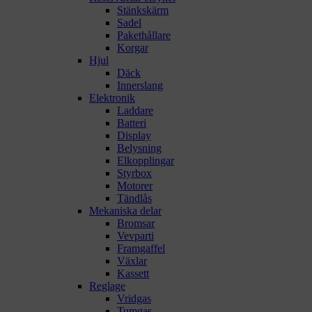
Stänkskärm
Sadel
Pakethållare
Korgar
Hjul
Däck
Innerslang
Elektronik
Laddare
Batteri
Display
Belysning
Elkopplingar
Styrbox
Motorer
Tändlås
Mekaniska delar
Bromsar
Vevparti
Framgaffel
Växlar
Kassett
Reglage
Vridgas
Tumgas