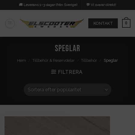
Skip
🚚 Leverans 1–3 dagar (från Sverige)
💬 Vi svarar direkt!
to
content
0
KONTAKT
Speglar
Hem
/
Tillbehör & Reservdelar
/
Tillbehör
/
Speglar
FILTRERA