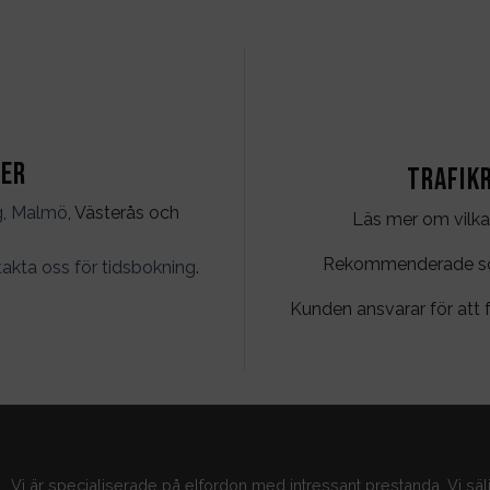
ter
Trafik
g
,
Malmö
, Västerås och
Läs mer om vilka
Rekommenderade söko
akta oss för tidsbokning
.
Kunden ansvarar för att f
Vi är specialiserade på elfordon med intressant prestanda. Vi säl