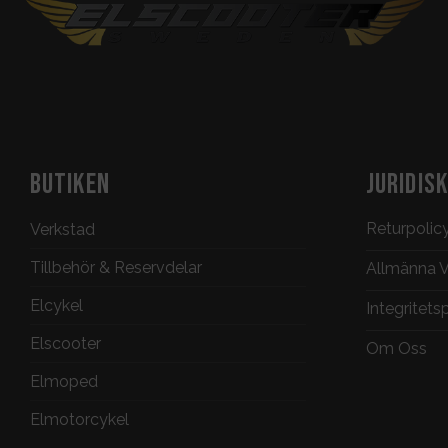
BUTIKEN
JURIDIS
Returpolic
Verkstad
Tillbehör & Reservdelar
Allmänna Vi
Elcykel
Integritets
Elscooter
Om Oss
Elmoped
Elmotorcykel