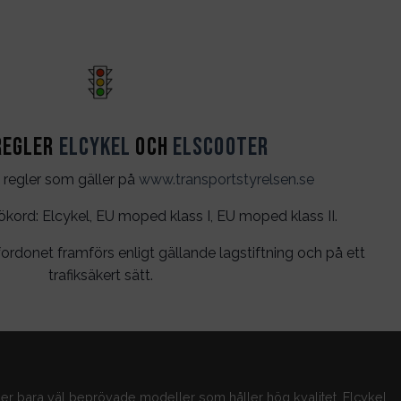
regler
Elcykel
och
Elscooter
 regler som gäller på
www.transportstyrelsen.se
rd: Elcykel, EU moped klass I, EU moped klass II.
ordonet framförs enligt gällande lagstiftning och på ett
trafiksäkert sätt.
jer bara väl beprövade modeller som håller hög kvalitet. Elcykel,