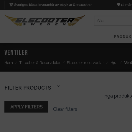
Skip
🏆 Sveriges bästa leverantör av elcyklar & elscootrar
🛡️ 12 mån
to
content
Sök
efter:
PRODUK
Ventiler
Hem
/
Tillbehör & Reservdelar
/
Elscooter reservdelar
/
Hjul
/
Vent
FILTER PRODUCTS
Inga produkte
APPLY FILTERS
Clear filters