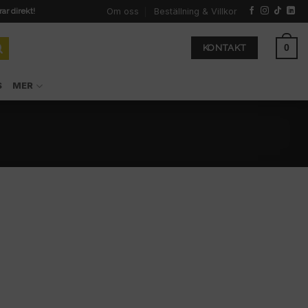
Om oss
Beställning & Villkor
rar direkt!
0
KONTAKT
S
MER