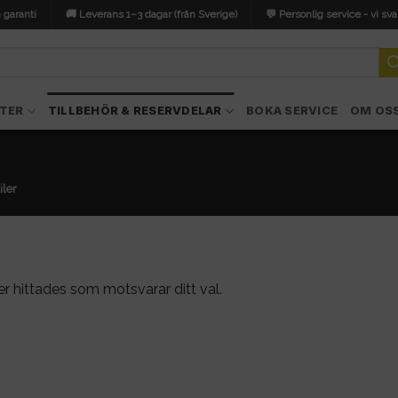
 garanti
🚚 Leverans 1–3 dagar (från Sverige)
💬 Personlig service - vi sva
TER
TILLBEHÖR & RESERVDELAR
BOKA SERVICE
OM OS
iler
r hittades som motsvarar ditt val.