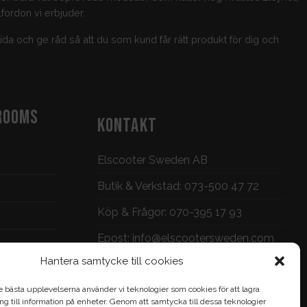
fordon vi erbjuder.
guida och ge råd så att du som kund får rätt produkt för dig och
ROOMS
KONTAKT
Elscooter Sweden AB
Butik & Verkstad:
073-500 47 72
Köp & Frågor:
070-395 17 93
Epost:
info@elscootersweden.com
Hantera samtycke till cookies
Brunnsgatan 7, Jönköping
e bästa upplevelserna använder vi teknologier som cookies för att lagra
gång till information på enheter. Genom att samtycka till dessa teknologier