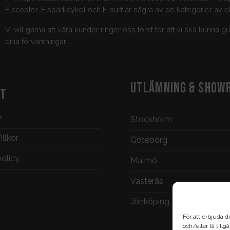
Elscooter, Elsparkcykel och E-surf är några av de kategorier av el
Vi vill gärna att våra kunder ringer oss först för att vi ska kunna 
dina förväntningar.
UTLÄMNING & SHOW
KT
y
Stockholm
llkor
Göteborg
policy
Malmö
Västerås
Jönköping
För att erbjuda d
och/eller få till