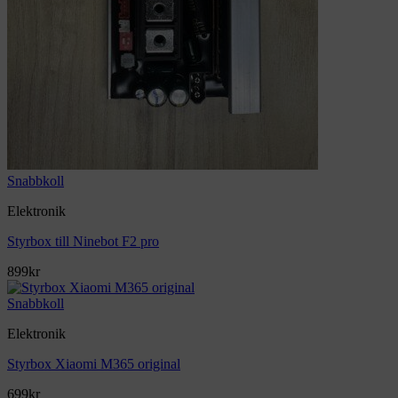
Snabbkoll
Elektronik
Styrbox till Ninebot F2 pro
899
kr
Snabbkoll
Elektronik
Styrbox Xiaomi M365 original
699
kr