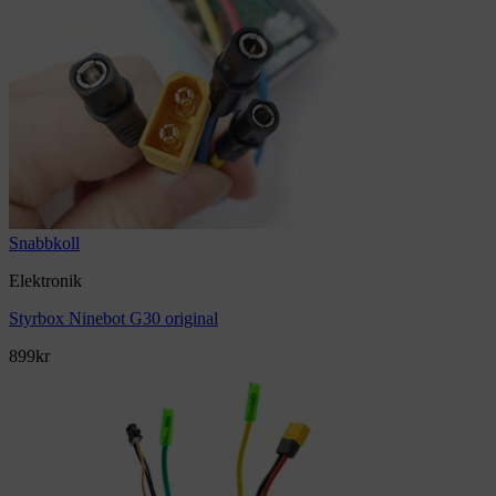
Snabbkoll
Elektronik
Styrbox Ninebot G30 original
899
kr