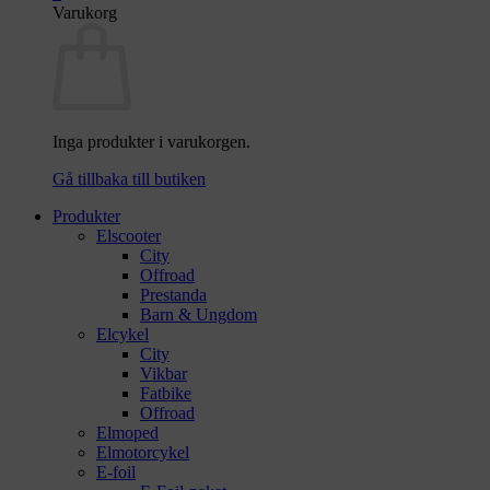
Varukorg
Inga produkter i varukorgen.
Gå tillbaka till butiken
Produkter
Elscooter
City
Offroad
Prestanda
Barn & Ungdom
Elcykel
City
Vikbar
Fatbike
Offroad
Elmoped
Elmotorcykel
E-foil