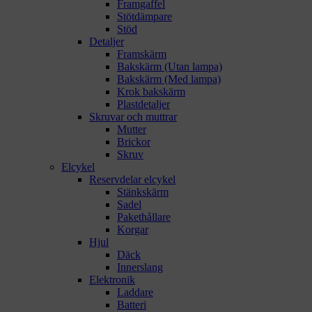
Framgaffel
Stötdämpare
Stöd
Detaljer
Framskärm
Bakskärm (Utan lampa)
Bakskärm (Med lampa)
Krok bakskärm
Plastdetaljer
Skruvar och muttrar
Mutter
Brickor
Skruv
Elcykel
Reservdelar elcykel
Stänkskärm
Sadel
Pakethållare
Korgar
Hjul
Däck
Innerslang
Elektronik
Laddare
Batteri