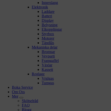
Innerslang
Elektronik
Laddare
Batteri
Display
Belysning
Elkopplingar
Styrbox
Motorer
Tändlås
Mekaniska delar
Bromsar
Vevparti
Framgaffel
Växlar
Kassett
Reglage
Vridgas
Tumgas
Boka Service
Om Oss
Mer
Skötselråd
FAQ
Blogg