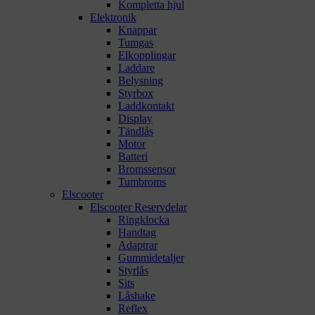
Kompletta hjul
Elektronik
Knappar
Tumgas
Elkopplingar
Laddare
Belysning
Styrbox
Laddkontakt
Display
Tändlås
Motor
Batteri
Bromssensor
Tumbroms
Elscooter
Elscooter Reservdelar
Ringklocka
Handtag
Adaptrar
Gummidetaljer
Styrlås
Sits
Låshake
Reflex