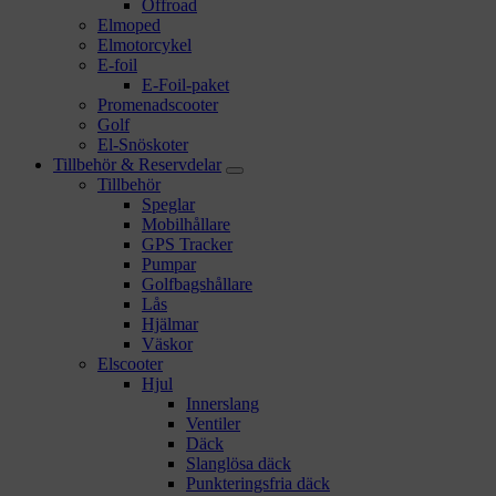
Offroad
Elmoped
Elmotorcykel
E-foil
E-Foil-paket
Promenadscooter
Golf
El-Snöskoter
Tillbehör & Reservdelar
Tillbehör
Speglar
Mobilhållare
GPS Tracker
Pumpar
Golfbagshållare
Lås
Hjälmar
Väskor
Elscooter
Hjul
Innerslang
Ventiler
Däck
Slanglösa däck
Punkteringsfria däck