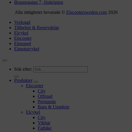
Brunnsgatan 7, Jönköping
Alla rättigheter bevarade ©
Elscootersweden.com
2026
Verkstad
Tillbehör & Reservdelar
Elcykel
Elscooter
Elmoped
Elmotorcykel
Sök efter:
Produkter
Elscooter
City
Offroad
Prestanda
Barn & Ungdom
Elcykel
City
Vikbar
Fatbike