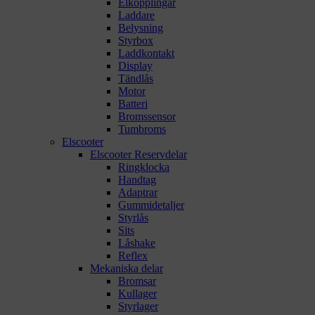
Elkopplingar
Laddare
Belysning
Styrbox
Laddkontakt
Display
Tändlås
Motor
Batteri
Bromssensor
Tumbroms
Elscooter
Elscooter Reservdelar
Ringklocka
Handtag
Adaptrar
Gummidetaljer
Styrlås
Sits
Låshake
Reflex
Mekaniska delar
Bromsar
Kullager
Styrlager