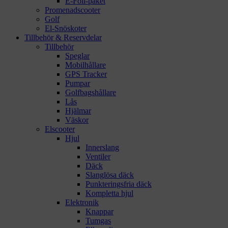
E-Foil-paket
Promenadscooter
Golf
El-Snöskoter
Tillbehör & Reservdelar
Tillbehör
Speglar
Mobilhållare
GPS Tracker
Pumpar
Golfbagshållare
Lås
Hjälmar
Väskor
Elscooter
Hjul
Innerslang
Ventiler
Däck
Slanglösa däck
Punkteringsfria däck
Kompletta hjul
Elektronik
Knappar
Tumgas