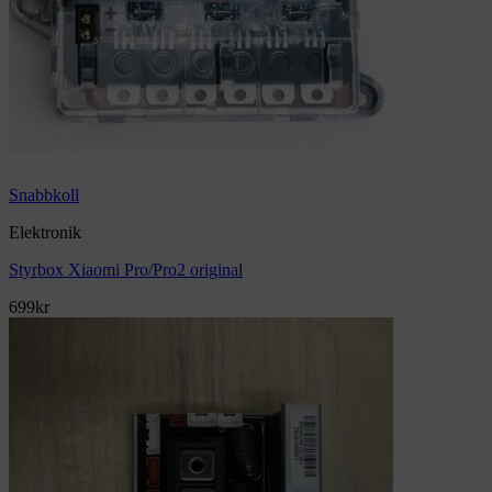
Snabbkoll
Elektronik
Styrbox Xiaomi Pro/Pro2 original
699
kr