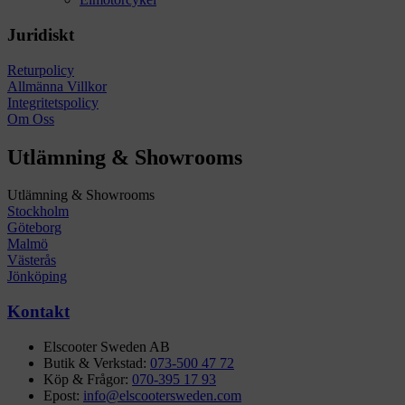
Juridiskt
Returpolicy
Allmänna Villkor
Integritetspolicy
Om Oss
Utlämning & Showrooms
Utlämning & Showrooms
Stockholm
Göteborg
Malmö
Västerås
Jönköping
Kontakt
Elscooter Sweden AB
Butik & Verkstad:
073-500 47 72
Köp & Frågor:
070-395 17 93
Epost:
info@elscootersweden.com