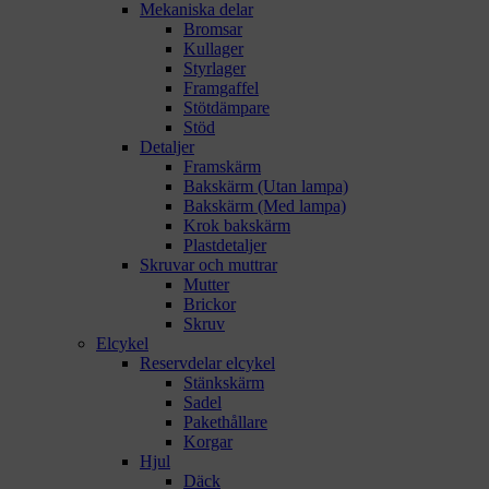
Mekaniska delar
Bromsar
Kullager
Styrlager
Framgaffel
Stötdämpare
Stöd
Detaljer
Framskärm
Bakskärm (Utan lampa)
Bakskärm (Med lampa)
Krok bakskärm
Plastdetaljer
Skruvar och muttrar
Mutter
Brickor
Skruv
Elcykel
Reservdelar elcykel
Stänkskärm
Sadel
Pakethållare
Korgar
Hjul
Däck