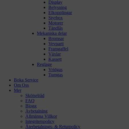
Display
Belysning
Elkopplingar
Styrbox
Motorer
Tändlås
Mekaniska delar
Bromsar
Vevparti
Framgaffel
Växlar
Kassett
Reglage
Vridgas
Tumgas
Boka Service
Om Oss
Mer
Skötselråd
FAQ
Blogg
Avbetalning
Allmänna Villkor
Integritetspolicy
Återbetalnings- & Returpolicy