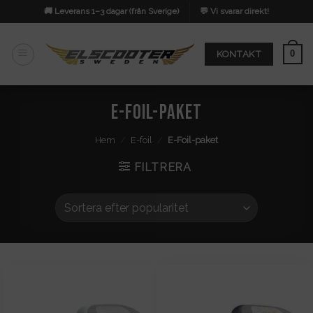
Skip
🚚 Leverans 1–3 dagar (från Sverige)
💬 Vi svarar direkt!
to
content
0
KONTAKT
E-Foil-paket
Hem
/
E-foil
/
E-Foil-paket
FILTRERA