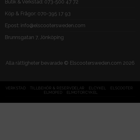
Butik & Verkstad:
073-500 47 72
Köp & Frågor:
070-395 17 93
Epost:
info@elscootersweden.com
Brunnsgatan 7, Jönköping
Alla rättigheter bevarade ©
Elscootersweden.com
2026
VERKSTAD
TILLBEHÖR & RESERVDELAR
ELCYKEL
ELSCOOTER
ELMOPED
ELMOTORCYKEL