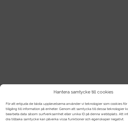
Hantera samtycke till cookies
För att erbjuda de bästa upplevelserna använder vi teknologier som cookies för a
tillgång till information på enheter. Genom att samtycka till dessa teknologier
bearbeta data såsom surfverksamhet eller unika ID på denna webbplats. Att int
dra tillbaka samtycke kan påverka vissa funktioner och egenskaper negativt.