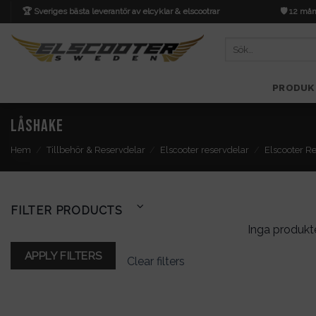
Skip
🏆 Sveriges bästa leverantör av elcyklar & elscootrar
🛡️ 12 mån
to
content
Sök
efter:
PRODUK
Låshake
Hem
/
Tillbehör & Reservdelar
/
Elscooter reservdelar
/
Elscooter R
FILTER PRODUCTS
Inga produkte
APPLY FILTERS
Clear filters