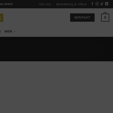
Om oss
Beställning & Villkor
rar direkt!
0
KONTAKT
S
MER