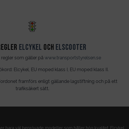
regler
Elcykel
och
Elscooter
 regler som gäller på
www.transportstyrelsen.se
rd: Elcykel, EU moped klass I, EU moped klass II.
ordonet framförs enligt gällande lagstiftning och på ett
trafiksäkert sätt.
jer bara väl beprövade modeller som håller hög kvalitet. Elcykel,