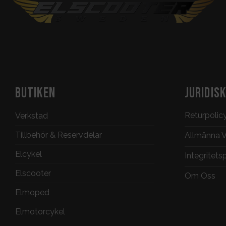
BUTIKEN
JURIDIS
Returpolic
Verkstad
Tillbehör & Reservdelar
Allmänna Vi
Elcykel
Integritets
Elscooter
Om Oss
Elmoped
Elmotorcykel