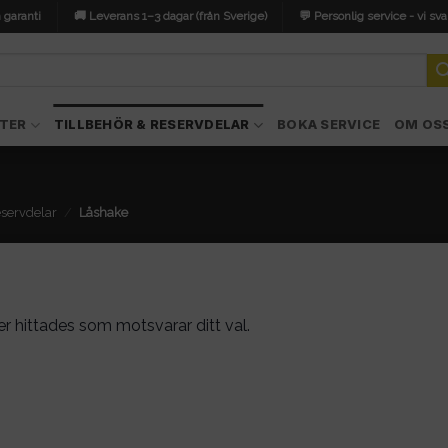
 garanti
🚚 Leverans 1–3 dagar (från Sverige)
💬 Personlig service - vi sva
TER
TILLBEHÖR & RESERVDELAR
BOKA SERVICE
OM OS
eservdelar
/
Låshake
r hittades som motsvarar ditt val.