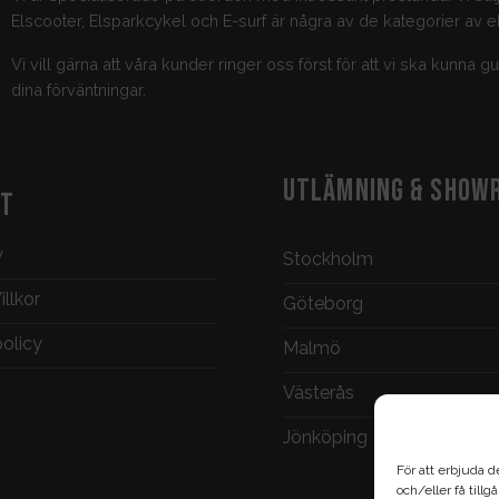
Elscooter, Elsparkcykel och E-surf är några av de kategorier av el
Vi vill gärna att våra kunder ringer oss först för att vi ska kunna 
dina förväntningar.
UTLÄMNING & SHOW
KT
y
Stockholm
llkor
Göteborg
policy
Malmö
Västerås
Jönköping
För att erbjuda d
och/eller få till