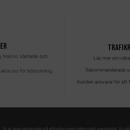
ter
Trafik
g
,
Malmö
, Västerås och
Läs mer om vilka
Rekommenderade söko
akta oss för tidsbokning
.
Kunden ansvarar för att f
Vi är specialiserade på elfordon med intressant prestanda. Vi säl