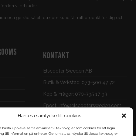
fordon vi erbjuder.
guida och ge råd så att du som kund får rätt produkt för dig och
ROOMS
KONTAKT
Elscooter Sweden AB
Butik & Verkstad:
073-500 47 72
Köp & Frågor:
070-395 17 93
Epost:
info@elscootersweden.com
Hantera samtycke till cookies
Brunnsgatan 7, Jönköping
e bästa upplevelserna använder vi teknologier som cookies för att lagra
gång till information på enheter. Genom att samtycka till dessa teknologier