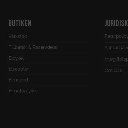
BUTIKEN
JURIDIS
Returpolic
Verkstad
Tillbehör & Reservdelar
Allmänna Vi
Elcykel
Integritets
Elscooter
Om Oss
Elmoped
Elmotorcykel