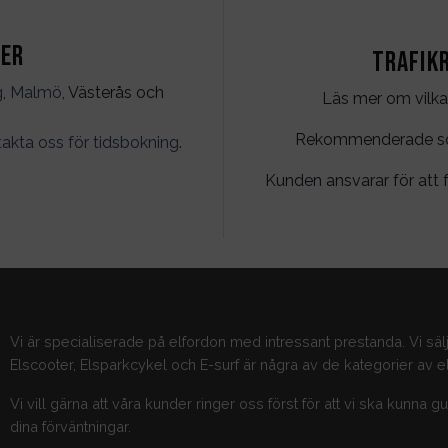
ter
Trafik
g
,
Malmö
, Västerås och
Läs mer om vilka
Rekommenderade söko
akta oss för tidsbokning
.
Kunden ansvarar för att f
Vi är specialiserade på elfordon med intressant prestanda. Vi säl
Elscooter, Elsparkcykel och E-surf är några av de kategorier av el
Vi vill gärna att våra kunder ringer oss först för att vi ska kunna 
dina förväntningar.