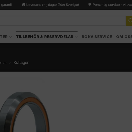
 garanti
🚚 Leverans 1–3 dagar (från Sverige)
💬 Personlig service - vi sva
TER
TILLBEHÖR & RESERVDELAR
BOKA SERVICE
OM OS
elar
/
Kullager