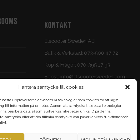
ROOMS
KONTAKT
Elscooter Sweden AB
Butik & Verkstad:
073-500 47 72
Köp & Frågor:
070-395 17 93
Epost:
info@elscootersweden.com
Hantera samtycke till cookies
Brunnsgatan 7, Jönköping
e bästa upplevelserna använder vi teknologier som cookies för att lagra
gång till information på enheter. Genom att samtycka till dessa teknologier
nna bearbeta data såsom surfverksamhet eller unika ID på denna
te samtycka eller att dra tillbaka samtycke kan påverka vissa funktioner och
ivt.