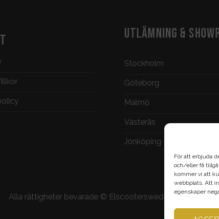
UTLÄMNING & SHOW
KT
y
Stockholm
llkor
Göteborg
policy
Malmö
Västerås
Jönköping
För att erbjuda d
och/eller få till
kommer vi att ku
webbplats. Att in
egenskaper negat
Alla rättigheter bevarade ©
Elscootersweden.com
2026