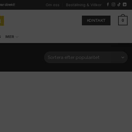
Om oss
Beställning & Villkor
rar direkt!
0
KONTAKT
S
MER