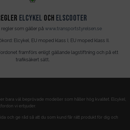
regler
Elcykel
och
Elscooter
 regler som gäller på
www.transportstyrelsen.se
rd: Elcykel, EU moped klass I, EU moped klass II.
ordonet framförs enligt gällande lagstiftning och på ett
trafiksäkert sätt.
jer bara väl beprövade modeller som håller hög kvalitet. Elcykel,
fordon vi erbjuder.
guida och ge råd så att du som kund får rätt produkt för dig och