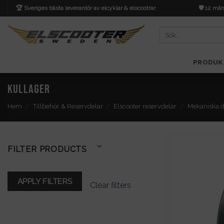
Skip
🏆 Sveriges bästa leverantör av elcyklar & elscootrar
🛡️ 12 mån
to
content
Sök
efter:
PRODUK
Kullager
Hem
/
Tillbehör & Reservdelar
/
Elscooter reservdelar
/
Mekaniska d
FILTER PRODUCTS
APPLY FILTERS
Clear filters