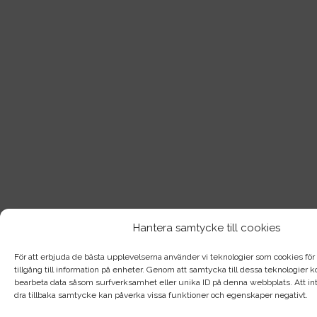
Hantera samtycke till cookies
För att erbjuda de bästa upplevelserna använder vi teknologier som cookies för a
tillgång till information på enheter. Genom att samtycka till dessa teknologier
bearbeta data såsom surfverksamhet eller unika ID på denna webbplats. Att int
dra tillbaka samtycke kan påverka vissa funktioner och egenskaper negativt.