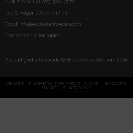
Butik & Verkstad:
073-500 47 72
Köp & Frågor:
070-395 17 93
Epost:
info@elscootersweden.com
Brunnsgatan 7, Jönköping
Alla rättigheter bevarade ©
Elscootersweden.com
2026
VERKSTAD
TILLBEHÖR & RESERVDELAR
ELCYKEL
ELSCOOTER
ELMOPED
ELMOTORCYKEL