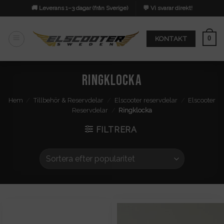
Skip
🚚 Leverans 1–3 dagar (från Sverige)
💬 Vi svarar direkt!
to
content
0
KONTAKT
Ringklocka
Hem
/
Tillbehör & Reservdelar
/
Elscooter reservdelar
/
Elscooter
Reservdelar
/
Ringklocka
FILTRERA