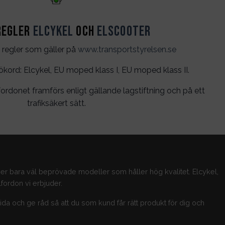
regler
Elcykel
och
Elscooter
 regler som gäller på
www.transportstyrelsen.se
rd: Elcykel, EU moped klass I, EU moped klass II.
ordonet framförs enligt gällande lagstiftning och på ett
trafiksäkert sätt.
jer bara väl beprövade modeller som håller hög kvalitet. Elcykel,
fordon vi erbjuder.
guida och ge råd så att du som kund får rätt produkt för dig och