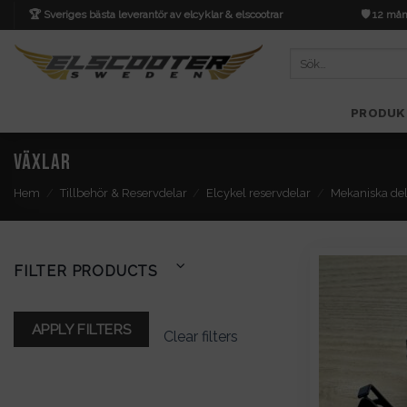
Skip
🏆 Sveriges bästa leverantör av elcyklar & elscootrar
🛡️ 12 mån
to
content
Sök
efter:
PRODUK
Växlar
Hem
/
Tillbehör & Reservdelar
/
Elcykel reservdelar
/
Mekaniska de
FILTER PRODUCTS
APPLY FILTERS
Clear filters