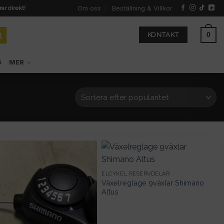
Om oss
Beställning & Villkor
rar direkt!
0
KONTAKT
S
MER
ELCYKEL RESERVDELAR
Växelreglage 9växlar Shimano
Altus