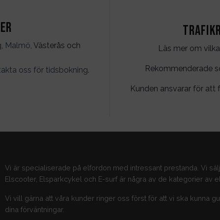
ter
Trafik
g
,
Malmö
, Västerås och
Läs mer om vilka
Rekommenderade söko
akta oss för tidsbokning
.
Kunden ansvarar för att f
Vi är specialiserade på elfordon med intressant prestanda. Vi säl
Elscooter, Elsparkcykel och E-surf är några av de kategorier av el
Vi vill gärna att våra kunder ringer oss först för att vi ska kunna 
dina förväntningar.