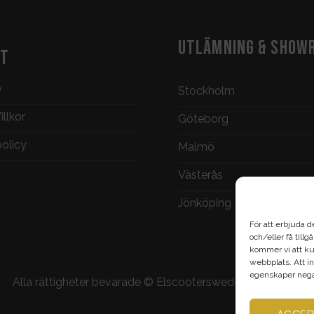
UTLÄMNING & SHOW
KT
y
Stockholm
llkor
Göteborg
policy
Malmö
Västerås
Jönköping
För att erbjuda d
och/eller få till
kommer vi att ku
webbplats. Att in
egenskaper negat
Alla rättigheter bevarade ©
Elscootersweden.com
2026