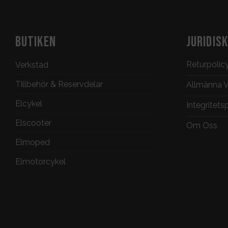
BUTIKEN
JURIDIS
Returpolic
Verkstad
Tillbehör & Reservdelar
Allmänna Vi
Elcykel
Integritets
Elscooter
Om Oss
Elmoped
Elmotorcykel