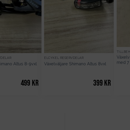
TILLBE
Växelv
VDELAR
ELCYKEL RESERVDELAR
med 7 
himano Altus 8-9vxl
Växelväljare Shimano Altus 8vxl
499
kr
399
kr