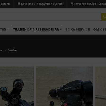
 garanti
🚚 Leverans 1–3 dagar (från Sverige)
💬 Personlig service - vi sva
TER
TILLBEHÖR & RESERVDELAR
BOKA SERVICE
OM OS
lar
/
Växlar