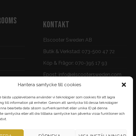
ROOMS
KONTAKT
Elscooter Sweden AB
Butik & Verkstad:
073-500 47 72
Köp & Frågor:
070-395 17 93
Epost:
info@elscootersweden.com
Hantera samtycke till cookies
Brunnsgatan 7, Jönköping
e bästa upplevelserna använder vi teknologier som cookies för att lagra
gång till information på enheter. Genom att samtycka till dessa teknologier
nna bearbeta data såsom surfverksamhet eller unika ID på denna
te samtycka eller att dra tillbaka samtycke kan påverka vissa funktioner och
ivt.