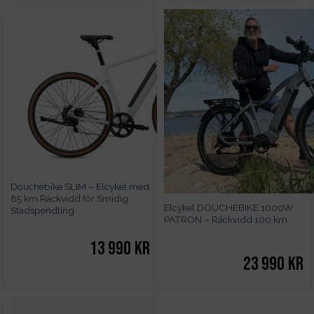
var:
är:
47
37
990kr.
990kr.
Douchebike SLIM – Elcykel med
85 km Räckvidd för Smidig
Elcykel DOUCHEBIKE 1000W
Stadspendling
PATRON – Räckvidd 100 km
13 990
kr
23 990
kr