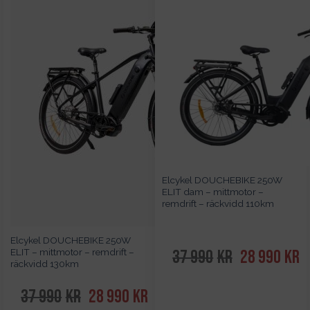
Elcykel DOUCHEBIKE 250W
ELIT dam – mittmotor –
remdrift – räckvidd 110km
Elcykel DOUCHEBIKE 250W
37 990
kr
Det
28 990
kr
De
ELIT – mittmotor – remdrift –
räckvidd 130km
ursprungliga
nu
priset
pr
37 990
kr
Det
28 990
kr
Det
var:
är
ursprungliga
nuvarande
37
2