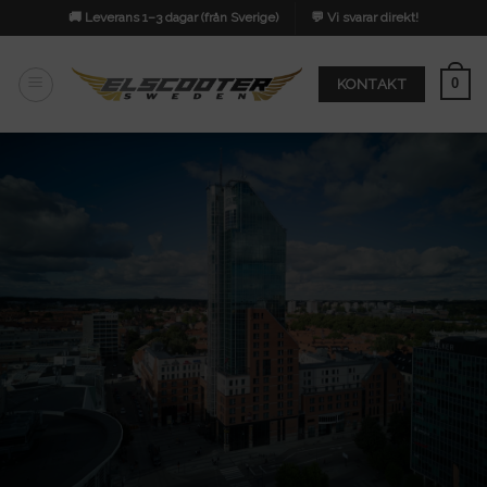
Skip
🚚 Leverans 1–3 dagar (från Sverige)
💬 Vi svarar direkt!
to
content
0
KONTAKT