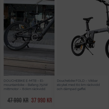
DOUCHEBIKE E-MTB – El-
Douchebike FOLD – Vikbar
mountainbike – Bafang 750W
elcykel med 60 km räckvidd
mittmotor – 80km räckvidd
och dämpad gaffel
47 990
kr
Det
37 990
kr
Det
ursprungliga
nuvarande
priset
priset