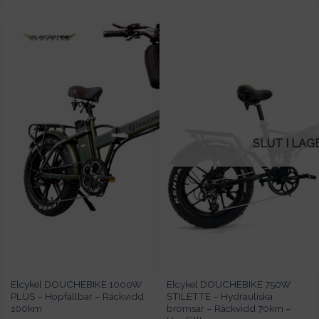
priset
priset
990kr.
99
var:
är:
37
28
990kr.
990kr.
SLUT I LAG
Elcykel DOUCHEBIKE 1000W
Elcykel DOUCHEBIKE 750W
PLUS – Hopfällbar – Räckvidd
STILETTE – Hydrauliska
100km
bromsar – Räckvidd 70km –