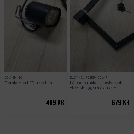
BELYSNING
ELCYKEL RESERVDELAR
Lås solid metall till cykel och
Framlampa LED med tuta
elscooter 95 cm diameter
489
kr
679
kr