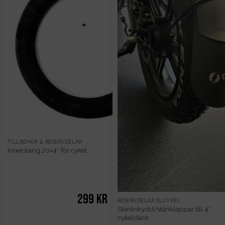
TILLBEHÖR & RESERVDELAR
Innerslang 20×4″ för cykel
299
kr
RESERVDELAR ELCYKEL
Stänkskydd/stänklappar till 4″
cykeldäck