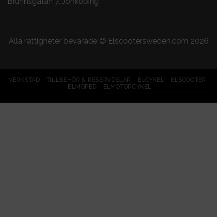
Brunnsgatan 7, Jönköping
Alla rättigheter bevarade ©
Elscootersweden.com
2026
VERKSTAD
TILLBEHÖR & RESERVDELAR
ELCYKEL
ELSCOOTER
ELMOPED
ELMOTORCYKEL