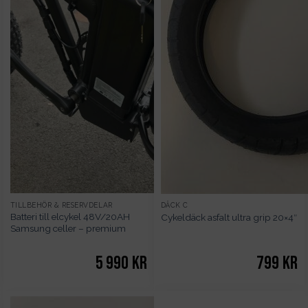
TILLBEHÖR & RESERVDELAR
DÄCK C
Batteri till elcykel 48V/20AH
Cykeldäck asfalt ultra grip 20×4″
Samsung celler – premium
5 990
kr
799
kr