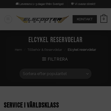
Skip
🚚 Leverans 1–3 dagar (från Sverige)
💬 Vi svarar direkt!
to
content
0
KONTAKT
Elcykel reservdelar
Hem
/
Tillbehör & Reservdelar
/
Elcykel reservdelar
FILTRERA
SERVICE I VÄRLDSKLASS