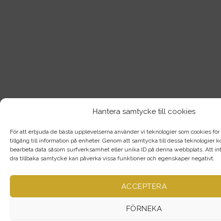
Hantera samtycke till cookies
För att erbjuda de bästa upplevelserna använder vi teknologier som cookies för a
tillgång till information på enheter. Genom att samtycka till dessa teknologier
bearbeta data såsom surfverksamhet eller unika ID på denna webbplats. Att int
dra tillbaka samtycke kan påverka vissa funktioner och egenskaper negativt.
ACCEPTERA
FÖRNEKA