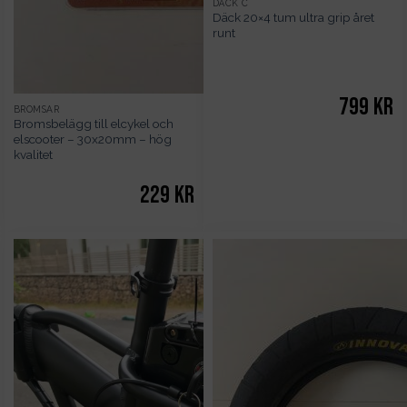
DÄCK C
Däck 20×4 tum ultra grip året
runt
799
kr
BROMSAR
Bromsbelägg till elcykel och
elscooter – 30x20mm – hög
kvalitet
229
kr