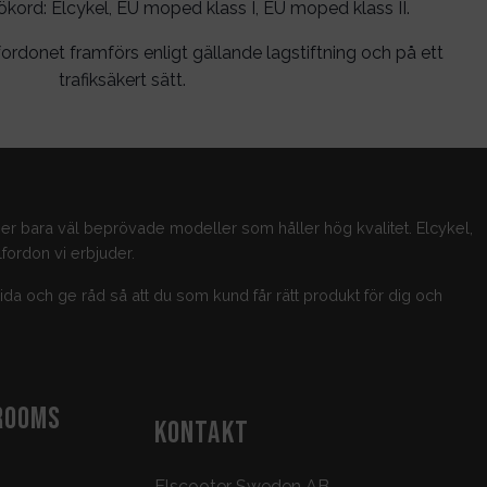
rd: Elcykel, EU moped klass I, EU moped klass II.
ordonet framförs enligt gällande lagstiftning och på ett
trafiksäkert sätt.
jer bara väl beprövade modeller som håller hög kvalitet. Elcykel,
fordon vi erbjuder.
guida och ge råd så att du som kund får rätt produkt för dig och
ROOMS
KONTAKT
Elscooter Sweden AB