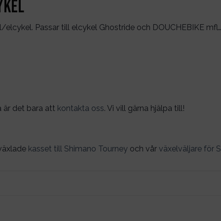
ykel
/elcykel. Passar till elcykel Ghostride och DOUCHEBIKE mfl
å är det bara att
kontakta oss
. Vi vill gärna hjälpa till!
-växlade
kasset till Shimano Tourney
och vår
växelväljare för