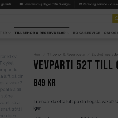
 garanti
🚚 Leverans 1–3 dagar (från Sverige)
💬 Personlig service - vi sva
TER
TILLBEHÖR & RESERVDELAR
BOKA SERVICE
OM OS
Hem
/
Tillbehör & Reservdelar
/
Elcykel reservde
Vevparti 52T till
849
kr
Trampar du ofta luft på din högsta växel? Upp
igen.