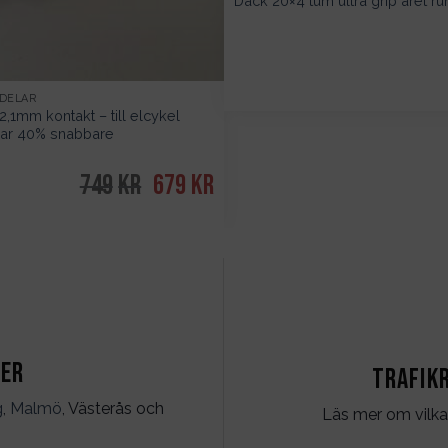
Däck 20×4 tum ultra grip året ru
VDELAR
,1mm kontakt – till elcykel
ar 40% snabbare
749
kr
Det
679
kr
Det
ursprungliga
nuvarande
priset
priset
var:
är:
749kr.
679kr.
ter
Trafik
g
,
Malmö
, Västerås och
Läs mer om vilka