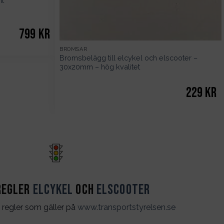
nt
799
kr
BROMSAR
Bromsbelägg till elcykel och elscooter –
30x20mm – hög kvalitet
229
kr
regler
Elcykel
och
Elscooter
 regler som gäller på
www.transportstyrelsen.se