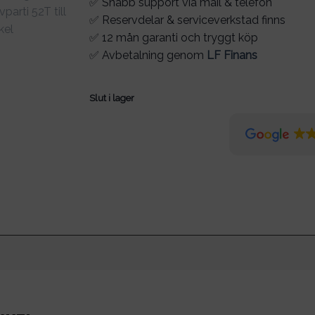
✅ Snabb support via mail & telefon
✅ Reservdelar & serviceverkstad finns
✅ 12 mån garanti och tryggt köp
✅ Avbetalning genom
LF Finans
Slut i lager