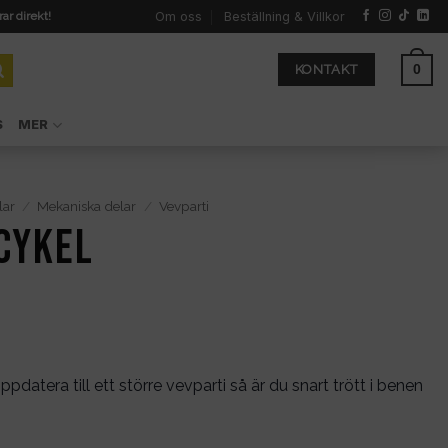
Om oss
Beställning & Villkor
rar direkt!
0
KONTAKT
S
MER
lar
/
Mekaniska delar
/
Vevparti
 cykel
datera till ett större vevparti så är du snart trött i benen