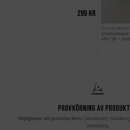
299
kr
ELCYKEL RESER
Snabbladdare 2
48V/3A – ladd
Provkörning av produk
Möjligheten att provköra finns i
Stockholm
,
Götebor
Jönköping
.