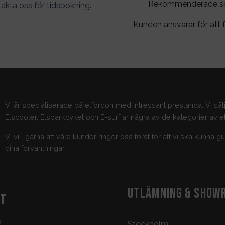
Rekommenderade söko
akta oss för tidsbokning
.
Kunden ansvarar för att f
Vi är specialiserade på elfordon med intressant prestanda. Vi säl
Elscooter, Elsparkcykel och E-surf är några av de kategorier av el
Vi vill gärna att våra kunder ringer oss först för att vi ska kunna 
dina förväntningar.
UTLÄMNING & SHOW
KT
y
Stockholm