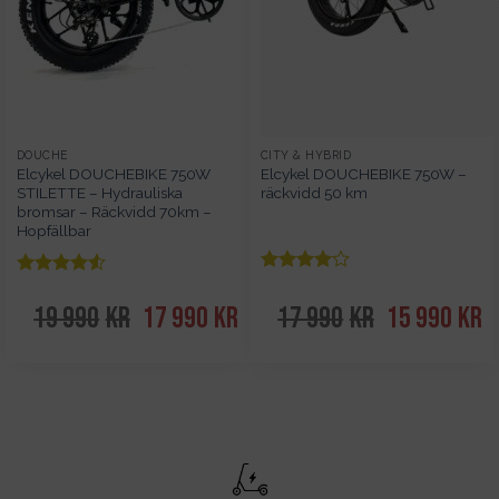
DOUCHE
CITY & HYBRID
Elcykel DOUCHEBIKE 750W
Elcykel DOUCHEBIKE 750W –
STILETTE – Hydrauliska
räckvidd 50 km
bromsar – Räckvidd 70km –
Hopfällbar
Betygsatt
Betygsatt
av 5
4
av 5
4.5
19 990
kr
Det
17 990
kr
Det
17 990
kr
Det
15 990
kr
De
ursprungliga
nuvarande
ursprungliga
nu
priset
priset
priset
pr
var:
är:
var:
är
19
17
17
1
990kr.
990kr.
990kr.
99