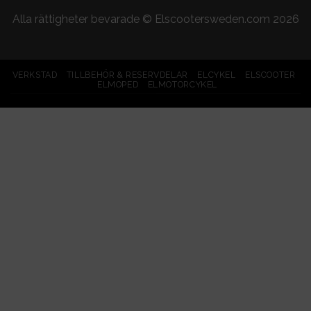
Alla rättigheter bevarade ©
Elscootersweden.com
2026
VERKSTAD
TILLBEHÖR & RESERVDELAR
ELCYKEL
ELSCOOTER
ELMOPED
ELMOTORCYKEL