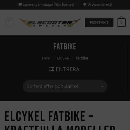
Skip
🚚 Leverans 1–3 dagar (från Sverige)
💬 Vi svarar direkt!
to
content
0
KONTAKT
Fatbike
Hem
/
Elcykel
/
Fatbike
FILTRERA
Elcykel Fatbike –