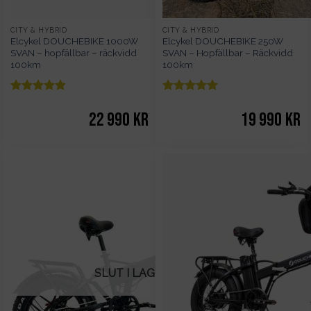
CITY & HYBRID
CITY & HYBRID
Elcykel DOUCHEBIKE 1000W
Elcykel DOUCHEBIKE 250W
SVAN – hopfällbar – räckvidd
SVAN – Hopfällbar – Räckvidd
100km
100km
Betygsatt
Betygsatt
5
av 5
4.83
av 5
22 990
kr
19 990
kr
SLUT I LAGER