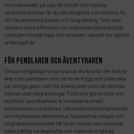
motoralternativ på upp till 1000W och robusta
ramkonstruktioner får du den dragkraft som behövs för
att forcera branta backar och tung terräng. Tack vare
däckens stora luftvolym och avancerad dämpning blir
cyklingen otroligt mjuk och skonsam, oavsett hur ojämnt
underlaget är.
För pendlaren och äventyraren
Dessa mångsidiga fordon passar lika bra för den kräsne
året-runt-pendlaren som vill ha en trygg och stabil resa
på vintriga gator, som för äventyraren som vill utforska
naturen utan begränsningar. Trots sina grova däck och
kraftfulla specifikationer är modellerna smart
konstruerade och bärbara. Utrustade med komponenter
som hydrauliska skivbromsar, färgskärmar, vridgas och
högkapacitetsbatterier får du en maskin som levererar
både pålitlig vardagsnytta och maximal körglädje.