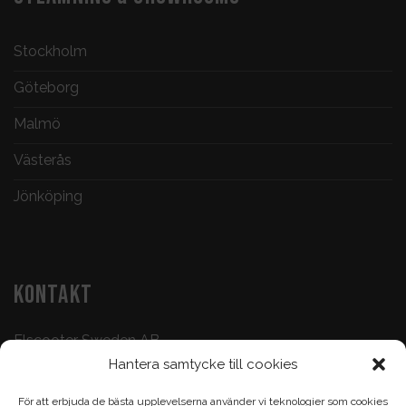
Stockholm
Göteborg
Malmö
Västerås
Jönköping
KONTAKT
Elscooter Sweden AB
Hantera samtycke till cookies
Butik & Verkstad:
073-500 47 72
För att erbjuda de bästa upplevelserna använder vi teknologier som cookies