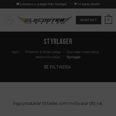
Skip
🚚 Leverans 1–3 dagar (från Sverige)
💬 Vi svarar direkt!
to
content
0
KONTAKT
Styrlager
Hem
/
Tillbehör & Reservdelar
/
Elscooter reservdelar
/
Mekaniska delar
/
Styrlager
FILTRERA
Inga produkter hittades som motsvarar ditt val.