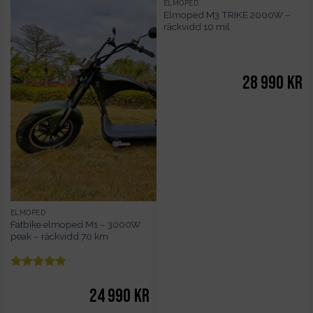
ELMOPED
Elmoped M3 TRIKE 2000W –
räckvidd 10 mil
28 990
kr
ELMOPED
Fatbike elmoped M1 – 3000W
peak – räckvidd 70 km
Betygsatt
5
av 5
24 990
kr