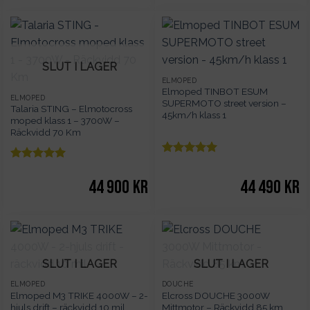
SLUT I LAGER
ELMOPED
Elmoped TINBOT ESUM
ELMOPED
SUPERMOTO street version –
Talaria STING – Elmotocross
45km/h klass 1
moped klass 1 – 3700W –
Räckvidd 70 Km
Betygsatt
5
Betygsatt
5
av 5
av 5
44 900
kr
44 490
kr
SLUT I LAGER
SLUT I LAGER
ELMOPED
DOUCHE
Elmoped M3 TRIKE 4000W – 2-
Elcross DOUCHE 3000W
hjuls drift – räckvidd 10 mil
Mittmotor – Räckvidd 85 km