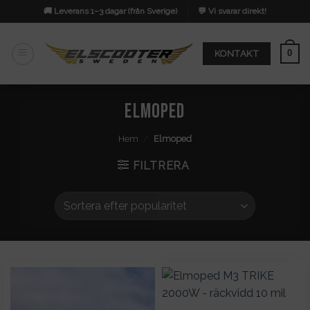
Skip
🚚 Leverans 1–3 dagar (från Sverige)
💬 Vi svarar direkt!
to
content
0
KONTAKT
Elmoped
Hem
/
Elmoped
FILTRERA