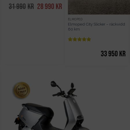
31 990
kr
Det
28 990
kr
Det
ursprungliga
nuvarande
priset
priset
ELMOPED
var:
är:
Elmoped City Slicker – räckvidd
31
28
60 km
990kr.
990kr.
Betygsatt
5
av 5
33 950
kr