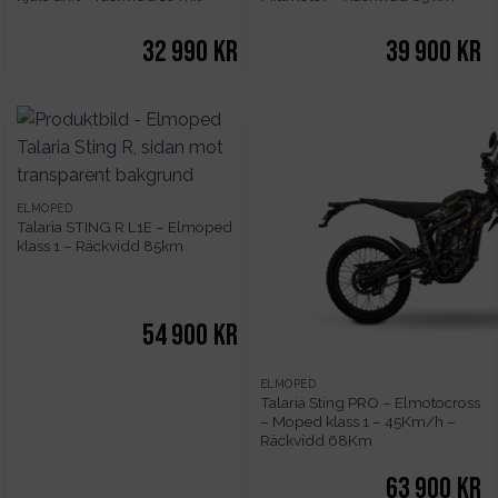
32 990
kr
39 900
kr
ELMOPED
Talaria STING R L1E – Elmoped
klass 1 – Räckvidd 85km
54 900
kr
ELMOPED
Talaria Sting PRO – Elmotocross
– Moped klass 1 – 45Km/h –
Räckvidd 68Km
63 900
kr