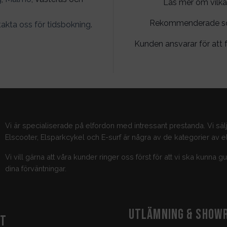
Läs mer om vilka
Rekommenderade söko
akta oss för tidsbokning
.
Kunden ansvarar för att f
Vi är specialiserade på elfordon med intressant prestanda. Vi säl
Elscooter, Elsparkcykel och E-surf är några av de kategorier av el
Vi vill gärna att våra kunder ringer oss först för att vi ska kunna 
dina förväntningar.
UTLÄMNING & SHOW
KT