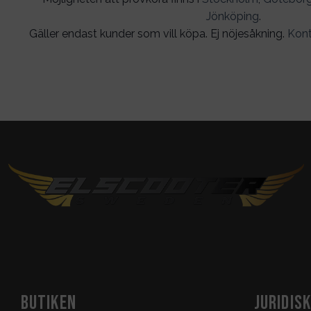
Jönköping
.
Gäller endast kunder som vill köpa. Ej nöjesåkning.
Kont
BUTIKEN
JURIDIS