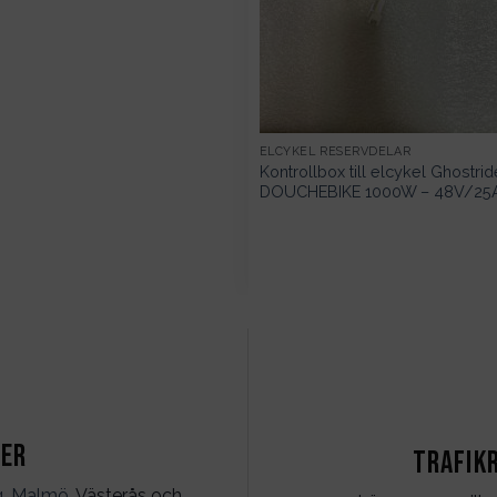
ELCYKEL RESERVDELAR
Kontrollbox till elcykel Ghostri
DOUCHEBIKE 1000W – 48V/25
ter
Trafik
g
,
Malmö
, Västerås och