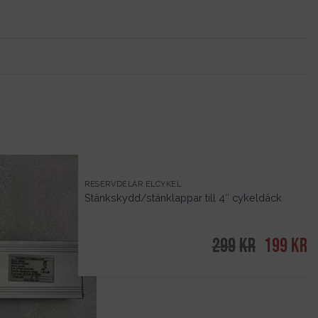
RESERVDELAR ELCYKEL
Stänkskydd/stänklappar till 4″ cykeldäck
299
kr
Det
199
kr
D
ursprungl
n
priset
pr
var:
är
299kr.
19