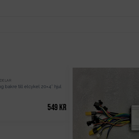
VDELAR
 bakre till elcykel 20×4″ hjul
549
kr