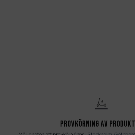
Provkörning av produk
Möjligheten att provköra finns i
Stockholm
,
Götebor