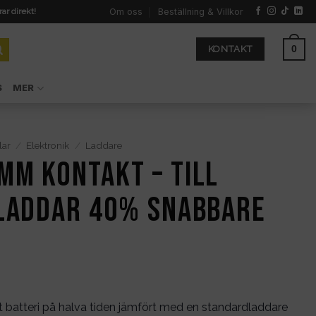
Om oss
Beställning & Villkor
rar direkt!
0
KONTAKT
S
MER
lar
/
Elektronik
/
Laddare
mm kontakt – till
 laddar 40% snabbare
t batteri på halva tiden jämfört med en standardladdare