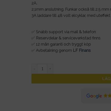
2A.
var:
är:
2,1mm anslutning. Funkar också till 2,5 mm
749kr.
679kr.
3A laddare till 48 volt elcyklar, med uteffekt
✅ Snabb support via mail & telefon
✅ Reservdelar & serviceverkstad finns
✅ 12 mån garanti och tryggt köp
✅ Avbetalning genom
LF Finans
Snabbladdare 2,1mm kontakt - till elcykel 48
LÄG