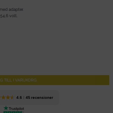
 med adapter.
 54,6 volt.
V/3A - laddar 40% snabbare mängd
G TILL I VARUKORG
4.6
45 recensioner