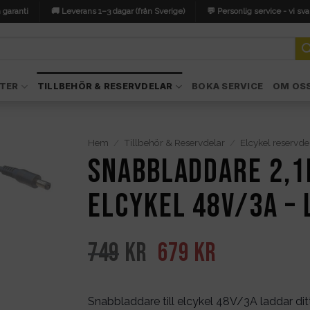
 garanti
🚚 Leverans 1–3 dagar (från Sverige)
💬 Personlig service - vi sva
TER
TILLBEHÖR & RESERVDELAR
BOKA SERVICE
OM OS
Hem
/
Tillbehör & Reservdelar
/
Elcykel reservde
Snabbladdare 2,1
elcykel 48V/3A –
Det
Det
749
kr
679
kr
ursprungliga
nuvarande
priset
priset
Snabbladdare till elcykel 48V/3A laddar dit