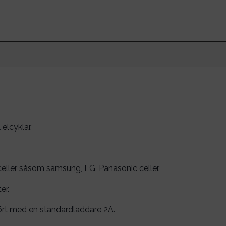
elcyklar.
celler såsom samsung, LG, Panasonic celler.
er.
fört med en standardladdare 2A.