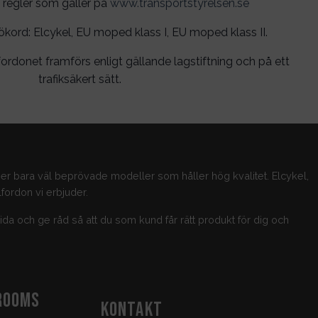
 regler som gäller på
www.transportstyrelsen.se
rd: Elcykel, EU moped klass I, EU moped klass II.
ordonet framförs enligt gällande lagstiftning och på ett
trafiksäkert sätt.
jer bara väl beprövade modeller som håller hög kvalitet. Elcykel,
fordon vi erbjuder.
guida och ge råd så att du som kund får rätt produkt för dig och
ROOMS
KONTAKT