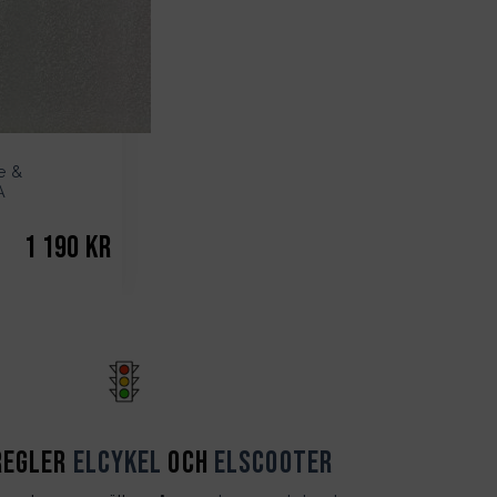
de &
A
1 190
kr
regler
Elcykel
och
Elscooter