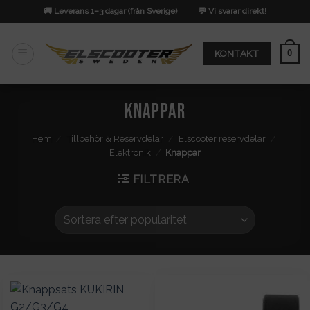
Skip
🚚 Leverans 1–3 dagar (från Sverige)
💬 Vi svarar direkt!
to
content
0
KONTAKT
Knappar
Hem
/
Tillbehör & Reservdelar
/
Elscooter reservdelar
/
Elektronik
/
Knappar
FILTRERA