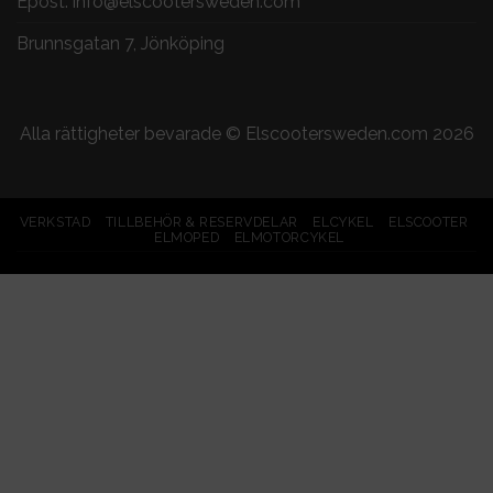
Epost:
info@elscootersweden.com
Brunnsgatan 7, Jönköping
Alla rättigheter bevarade ©
Elscootersweden.com
2026
VERKSTAD
TILLBEHÖR & RESERVDELAR
ELCYKEL
ELSCOOTER
ELMOPED
ELMOTORCYKEL