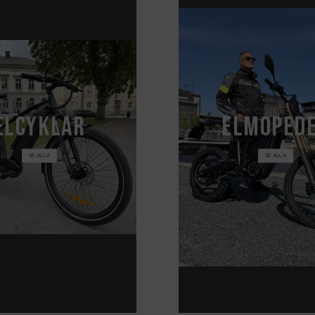
El
cyklar
El
moped
SE ALLA
SE ALLA