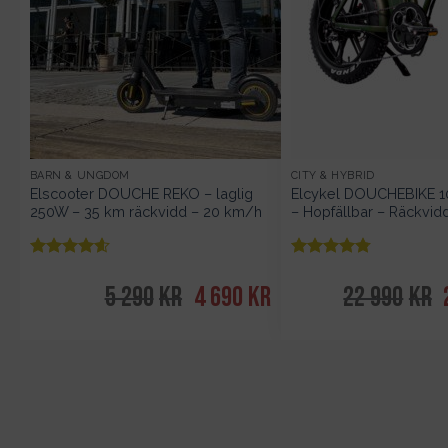
BARN & UNGDOM
CITY & HYBRID
Elscooter DOUCHE REKO – laglig
Elcykel DOUCHEBIKE 
250W – 35 km räckvidd – 20 km/h
– Hopfällbar – Räckvi
Betygsatt
Betygsatt
av 5
av 5
4.57
4.78
5 290
kr
Det
4 690
kr
Det
22 990
kr
ursprungliga
nuvarande
priset
priset
var:
är:
5
4
290kr.
690kr.