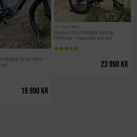
CITY & HYBRID
Elcykel DOUCHEBIKE 1000W
PATRON – Räckvidd 100 km
D
Betygsatt
5
UCHEBIKE 250W NIVO –
av 5
23 990
kr
vidd
19 990
kr