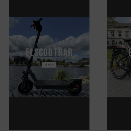
El
scoot
rar
SE ALLA