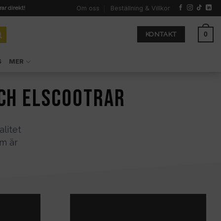
Om oss
Beställning & Villkor
rar direkt!
0
KONTAKT
S
MER
och elscootrar
alitet
om är