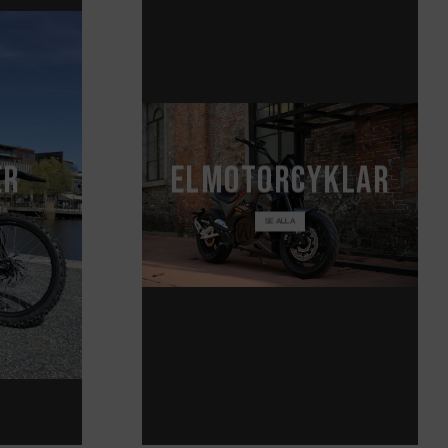
er
El
motor
cyklar
SE ALLA