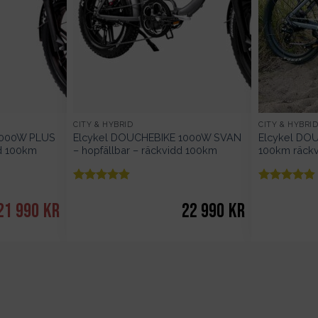
CITY & HYBRID
CITY & HYBRI
1000W PLUS
Elcykel DOUCHEBIKE 1000W SVAN
Elcykel DO
dd 100km
– hopfällbar – räckvidd 100km
100km räck
Betygsatt
Betygsatt
av 5
av 5
4.83
4.8
Det
21 990
kr
Det
22 990
kr
ursprungliga
nuvarande
priset
priset
var:
är:
22
21
990kr.
990kr.