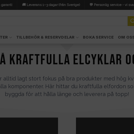
 garanti
🚚 Leverans 1–3 dagar (från Sverige)
💬 Personlig service - vi sva
TER
TILLBEHÖR & RESERVDELAR
BOKA SERVICE
OM OS
på kraftfulla elcyklar 
r alltid lagt stort fokus på bra produkter med hög kv
lla komponenter. Här hittar du kraftfulla elfordon s
byggda för att hålla länge och leverera på topp!