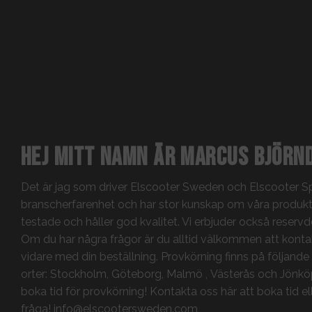
Hej mitt namn är Marcus Björn
Det är jag som driver Elscooter Sweden och Elscooter Spa
branscherfarenhet och har stor kunskap om våra produkte
testade och håller god kvalitet. Vi erbjuder också reservdel
Om du har några frågor är du alltid välkommen att kontak
vidare med din beställning. Provkörning finns på följande
orter:
Stockholm
,
Göteborg,
Malmö
,
Västerås
och
Jönkö
boka tid för provkörning!
Kontakta oss här att boka tid ell
fråga!
info@elscootersweden.com