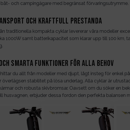
r båt- och campingägare med begränsat förvaringsutrymme.
ransport och kraftfull prestanda
 från traditionella kompakta cyklar levererar våra modeller ex
arka 1000W samt batterikapacitet som klarar upp till 100 km, 
g.
och smarta funktioner för alla behov
 hittar du allt från modeller med djupt, lågt insteg för enkel p
 överlägsen stabilitet på lösa underlag. Alla cyklar är utr
skärmar och robusta skivbromsar. Oavsett om du söker en bekv
till husvagnen, erbjuder dessa fordon den perfekta balansen me