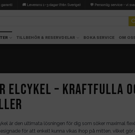
 garanti
🚚 Leverans 1–3 dagar (från Sverige)
💬 Personlig service - vi sva
TER
TILLBEHÖR & RESERVDELAR
BOKA SERVICE
OM OS
r elcykel – Kraftfulla 
ller
ykel är den ultimata lösningen för dig som söker maximal flexi
designade för att enkelt kunna vikas ihop på mitten, vilket 