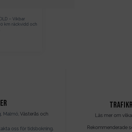
OLD – Vikbar
0 km räckvidd och
l
ter
Trafik
g
,
Malmö
, Västerås och
Läs mer om vilka
Rekommenderade söko
akta oss för tidsbokning
.