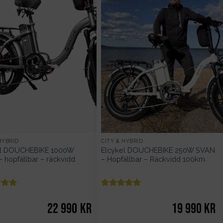
HYBRID
CITY & HYBRID
el DOUCHEBIKE 1000W
Elcykel DOUCHEBIKE 250W SVAN
 hopfällbar – räckvidd
– Hopfällbar – Räckvidd 100km
tt
Betygsatt
5
 5
av 5
22 990
kr
19 990
kr
e