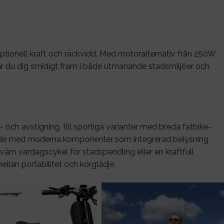
ceptionell kraft och räckvidd. Med motoralternativ från 250W
tar du dig smidigt fram i både utmanande stadsmiljöer och
å- och avstigning, till sportiga varianter med breda fatbike-
ustade med moderna komponenter som integrerad belysning,
äm vardagscykel för stadspendling eller en kraftfull
llan portabilitet och körglädje.