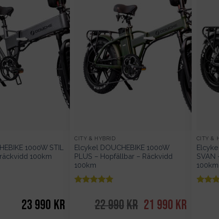
CITY & HYBRID
CITY & 
HEBIKE 1000W STIL
Elcykel DOUCHEBIKE 1000W
Elcyk
– räckvidd 100km
PLUS – Hopfällbar – Räckvidd
SVAN –
100km
100km
Betygsatt
Betygsa
av 5
av
4.78
4.83
23 990
kr
22 990
kr
Det
21 990
kr
Det
ursprungliga
nuvarand