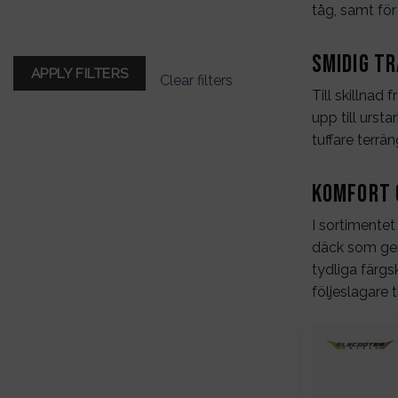
tåg, samt fö
FILTER
Smidig t
APPLY FILTERS
Clear filters
Till skillnad
upp till urst
tuffare terrän
Komfort 
I sortimentet
däck som ger
tydliga färg
följeslagare 