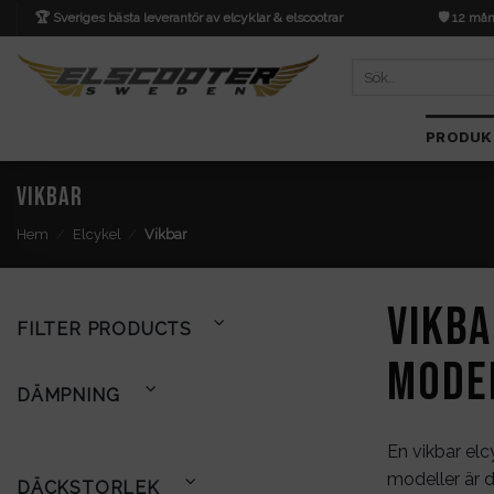
Skip
🏆 Sveriges bästa leverantör av elcyklar & elscootrar
🛡️ 12 mån
to
content
Sök
efter:
PRODUK
Vikbar
Hem
/
Elcykel
/
Vikbar
Vikba
FILTER PRODUCTS
mode
TOGGLE
DÄMPNING
FILTER
En vikbar elc
modeller är 
TOGGLE
DÄCKSTORLEK