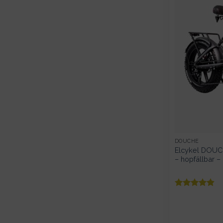
DOUCHE
Elcykel DOUC
– hopfällbar 
Betygsatt
av 5
4.83