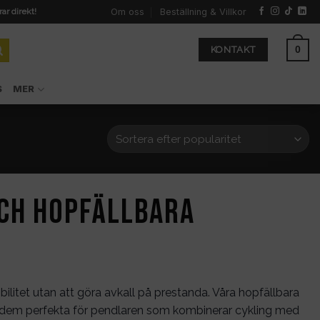
Om oss
Beställning & Villkor
rar direkt!
0
KONTAKT
S
MER
och hopfällbara
bilitet utan att göra avkall på prestanda. Våra hopfällbara
gör dem perfekta för pendlaren som kombinerar cykling med