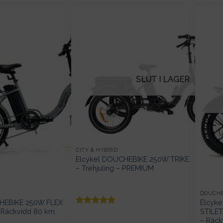
priset
priset
var:
är:
22
21
990kr.
990kr.
SLUT I LAGER
CITY & HYBRID
Elcykel DOUCHEBIKE 250W TRIKE
– Trehjuling – PREMIUM
DOUCH
HEBIKE 250W FLEX
Elcyk
– Räckvidd 80 km
STILET
Betygsatt
5
– Räck
av 5