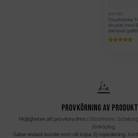
ELCYKEL
Douchebike F
elcykel med 6
dämpad gaffe
Betygsatt
5
av 5
Provkörning av produk
Möjligheten att provköra finns i
Stockholm
,
Götebor
Jönköping
.
Gäller endast kunder som vill köpa. Ej nöjesåkning.
Kont