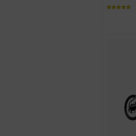
Betygsatt
5
av 5