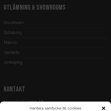
UTLÄMNING & SHOWROOMS
Stockholm
Göteborg
Malmö
Västerås
Jönköping
KONTAKT
Elscooter Sweden AB
Hantera samtycke till cookies