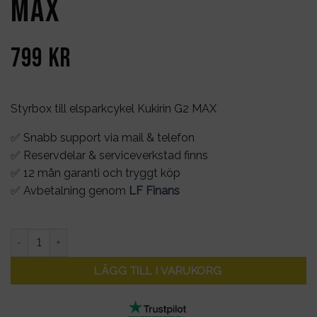
MAX
799
kr
Styrbox till elsparkcykel Kukirin G2 MAX
✅ Snabb support via mail & telefon
✅ Reservdelar & serviceverkstad finns
✅ 12 mån garanti och tryggt köp
✅ Avbetalning genom
LF Finans
Styrbox Kukirin G2 MAX mängd
LÄGG TILL I VARUKORG