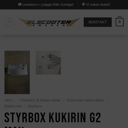
Skip
🚚 Leverans 1–3 dagar (från Sverige)
💬 Vi svarar direkt!
to
content
0
KONTAKT
Hem
/
Tillbehör & Reservdelar
/
Elscooter reservdelar
/
Elektronik
/
Styrbox
Styrbox Kukirin G2