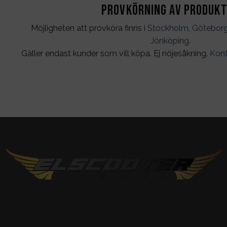
Provkörning av produk
Möjligheten att provköra finns i
Stockholm
,
Götebor
Jönköping
.
Gäller endast kunder som vill köpa. Ej nöjesåkning.
Kont