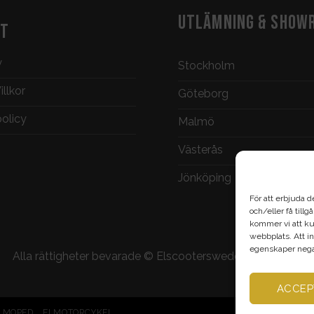
UTLÄMNING & SHOW
KT
y
Stockholm
llkor
Göteborg
policy
Malmö
Västerås
Jönköping
För att erbjuda d
och/eller få till
kommer vi att ku
webbplats. Att in
egenskaper negat
Alla rättigheter bevarade ©
Elscootersweden.com
2026
ACCEP
LMOPED
ELMOTORCYKEL