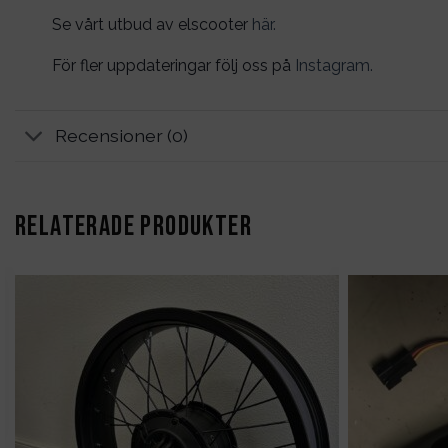
Se vårt utbud av elscooter
här.
För fler uppdateringar följ oss på
Instagram.
Recensioner (0)
RELATERADE PRODUKTER
Det
liga
nuvarande
priset