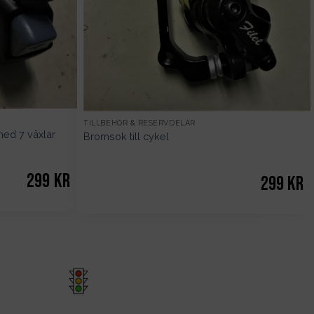
TILLBEHÖR & RESERVDELAR
med 7 växlar
Bromsok till cykel
299
kr
299
kr