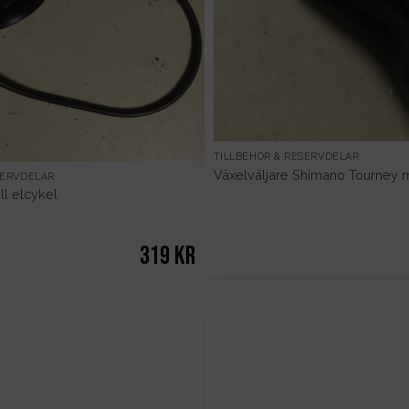
TILLBEHÖR & RESERVDELAR
Växelväljare Shimano Tourney 
SERVDELAR
ll elcykel
319
kr