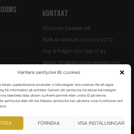
ROOMS
KONTAKT
Elscooter Sweden AB
Butik & Verkstad:
073-500 47 72
Köp & Frågor:
070-395 17 93
Epost:
info@elscootersweden.com
Hantera samtycke till cookies
Brunnsgatan 7, Jönköping
e bästa upplevelserna använder vi teknologier som cookies för att lagra
gång till information på enheter. Genom att samtycka till dessa teknologier
nna bearbeta data såsom surfverksamhet eller unika ID på denna
te samtycka eller att dra tillbaka samtycke kan påverka vissa funktioner och
ivt.
TERA
FÖRNEKA
VISA INSTÄLLNINGAR