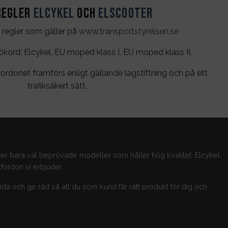
regler
Elcykel
och
Elscooter
 regler som gäller på
www.transportstyrelsen.se
rd: Elcykel, EU moped klass I, EU moped klass II.
ordonet framförs enligt gällande lagstiftning och på ett
trafiksäkert sätt.
jer bara väl beprövade modeller som håller hög kvalitet. Elcykel,
fordon vi erbjuder.
guida och ge råd så att du som kund får rätt produkt för dig och