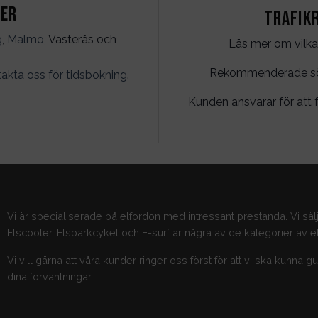
ter
Trafik
g
,
Malmö
, Västerås och
Läs mer om vilka
Rekommenderade söko
akta oss för tidsbokning
.
Kunden ansvarar för att f
Vi är specialiserade på elfordon med intressant prestanda. Vi säl
Elscooter, Elsparkcykel och E-surf är några av de kategorier av el
Vi vill gärna att våra kunder ringer oss först för att vi ska kunna 
dina förväntningar.