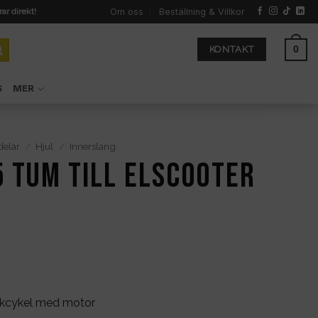
Om oss
Beställning & Villkor
rar direkt!
0
KONTAKT
S
MER
delar
/
Hjul
/
Innerslang
5 tum till elscooter
parkcykel med motor