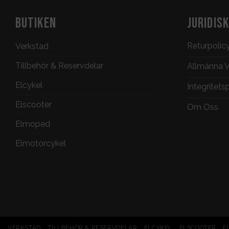
BUTIKEN
JURIDIS
Returpolic
Verkstad
Tillbehör & Reservdelar
Allmänna Vi
Elcykel
Integritets
Elscooter
Om Oss
Elmoped
Elmotorcykel
VERKSTAD
TILLBEHÖR & RESERVDELAR
ELCYKEL
ELSCOOTER
E