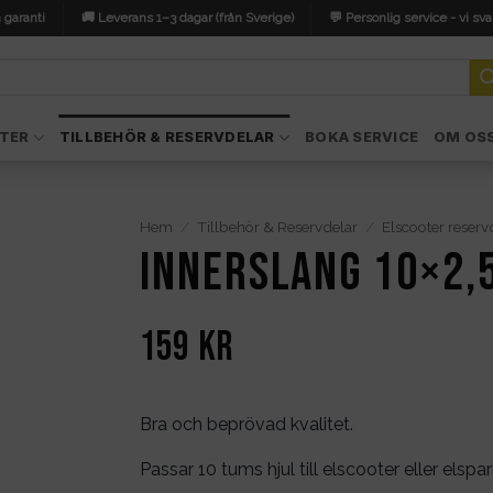
 garanti
🚚 Leverans 1–3 dagar (från Sverige)
💬 Personlig service - vi sva
TER
TILLBEHÖR & RESERVDELAR
BOKA SERVICE
OM OS
Hem
/
Tillbehör & Reservdelar
/
Elscooter reserv
Innerslang 10×2,
159
kr
Bra och beprövad kvalitet.
Passar 10 tums hjul till elscooter eller els