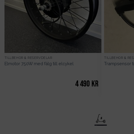
är:
199kr.
TILLBEHÖR & RESERVDELAR
TILLBEHÖR & RE
Elmotor 750W med fälg till elcykel
Trampsensor ti
4 490
kr