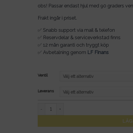
obs! Passar endast hjul med 90 graders vent
Frakt ingår i priset.
✅ Snabb support via mail & telefon
✅ Reservdelar & serviceverkstad finns
✅ 12 mån garanti och tryggt köp
✅ Avbetalning genom
LF Finans
Ventil
Leverans
Innerslang 10x2,5 tum till elscooter mängd
LÄG