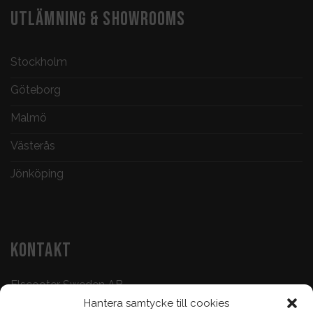
UTLÄMNING & SHOWROOMS
Stockholm
Göteborg
Malmö
Västerås
Jönköping
KONTAKT
Elscooter Sweden AB
Hantera samtycke till cookies
Butik & Verkstad:
073-500 47 72