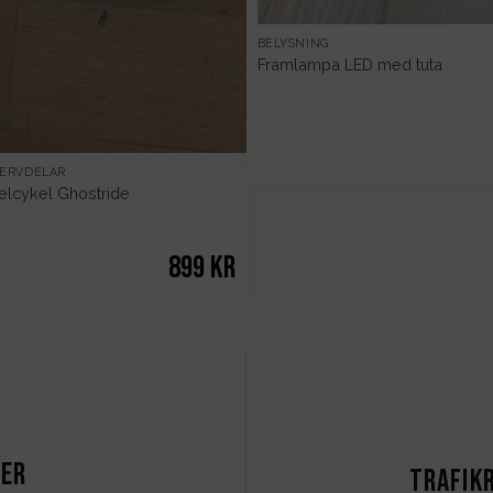
BELYSNING
Framlampa LED med tuta
SERVDELAR
 elcykel Ghostride
899
kr
ter
Trafik