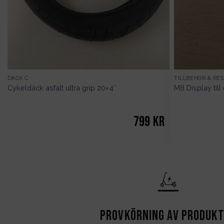
DÄCK C
TILLBEHÖR & RE
Cykeldäck asfalt ultra grip 20×4″
M8 Display till
799
kr
Provkörning av produk