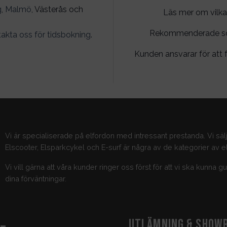
g
,
Malmö
, Västerås och
Läs mer om vilka
Rekommenderade söko
akta oss för tidsbokning
.
Kunden ansvarar för att f
Vi är specialiserade på elfordon med intressant prestanda. Vi säl
Elscooter, Elsparkcykel och E-surf är några av de kategorier av el
Vi vill gärna att våra kunder ringer oss först för att vi ska kunna 
dina förväntningar.
UTLÄMNING & SHOW