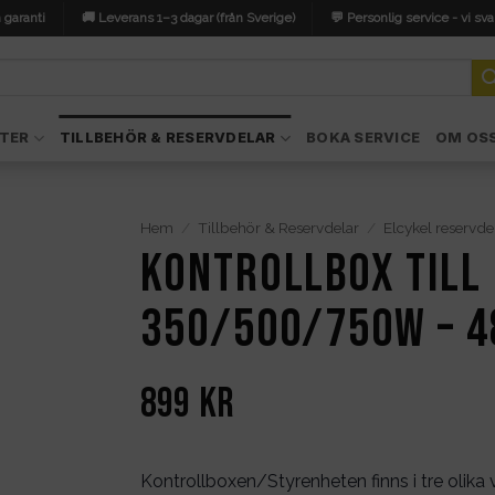
 garanti
🚚 Leverans 1–3 dagar (från Sverige)
💬 Personlig service - vi sva
TER
TILLBEHÖR & RESERVDELAR
BOKA SERVICE
OM OS
Hem
/
Tillbehör & Reservdelar
/
Elcykel reservde
Kontrollbox till
350/500/750W – 4
899
kr
Kontrollboxen/Styrenheten finns i tre oli