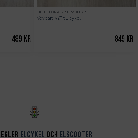
TILLBEHÖR & RESERVDELAR
Vevparti 52T till cykel
489
kr
849
kr
regler
Elcykel
och
Elscooter