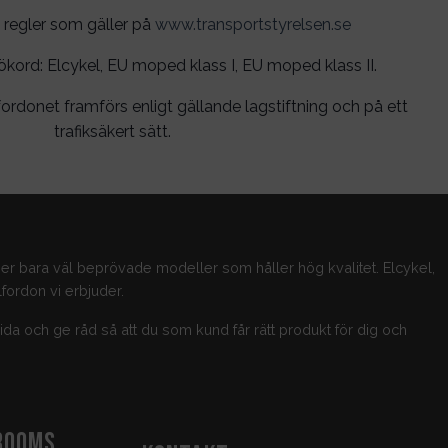
 regler som gäller på
www.transportstyrelsen.se
rd: Elcykel, EU moped klass I, EU moped klass II.
ordonet framförs enligt gällande lagstiftning och på ett
trafiksäkert sätt.
jer bara väl beprövade modeller som håller hög kvalitet. Elcykel,
fordon vi erbjuder.
guida och ge råd så att du som kund får rätt produkt för dig och
ROOMS