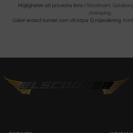
Möjligheten att provköra finns i
Stockholm
,
Götebor
Jönköping
.
Gäller endast kunder som vill köpa. Ej nöjesåkning.
Kont