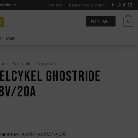
Om oss
Beställning & Villkor
rar direkt!
0
KONTAKT
S
MER
lar
/
Elektronik
/
Styrbox C
 elcykel Ghostride
8V/20A
ka varianter: 350W/500W/750W