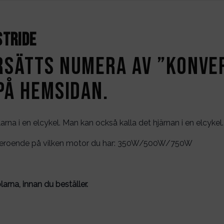
stride
rsätts numera av ”konver
på hemsidan.
arna i en elcykel. Man kan också kalla det hjärnan i en elcykel
er beroende på vilken motor du har: 350W/500W/750W
larna, innan du beställer.