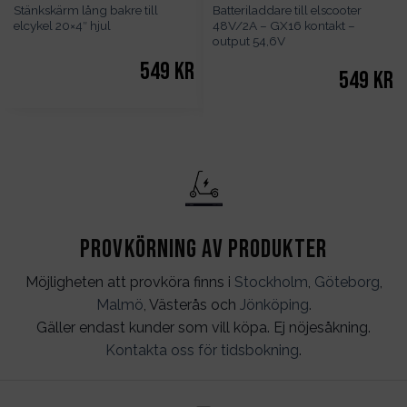
Stänkskärm lång bakre till
Batteriladdare till elscooter
elcykel 20×4″ hjul
48V/2A – GX16 kontakt –
output 54,6V
549
kr
549
kr
Provkörning av produkter
Möjligheten att provköra finns i
Stockholm
,
Göteborg
,
Malmö
, Västerås och
Jönköping
.
Gäller endast kunder som vill köpa. Ej nöjesåkning.
Kontakta oss för tidsbokning
.