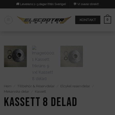
Skip
🚚 Leverans 1–3 dagar (från Sverige)
💬 Vi svarar direkt!
to
content
0
KONTAKT
Hem
/
Tillbehör & Reservdelar
/
Elcykel reservdelar
/
Mekaniska delar
/
Kassett
Kassett 8 delad