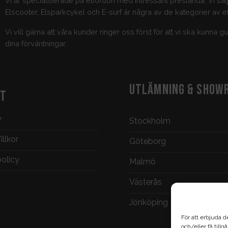
Vi är specialiserade på elfordon med intressant prestanda. Vi säl
Elscooter, Elsparkcykel och E-surf är några av de kategorier av el
Vi vill gärna att våra kunder ringer oss först för att vi ska kunna 
dina förväntningar.
UTLÄMNING & SHOW
KT
y
Stockholm
llkor
Göteborg
policy
Malmö
Västerås
Jönköping
För att erbjuda d
och/eller få till