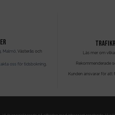
ter
Trafik
g
,
Malmö
, Västerås och
Läs mer om vilka
Rekommenderade söko
akta oss för tidsbokning
.
Kunden ansvarar för att f