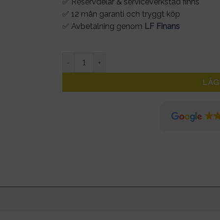
549kr.
494kr.
✅ Reservdelar & serviceverkstad finns
✅ 12 mån garanti och tryggt köp
✅ Avbetalning genom
LF Finans
Däck Segway Ninebot 70/60-6.5 11 tum mängd
LÄG