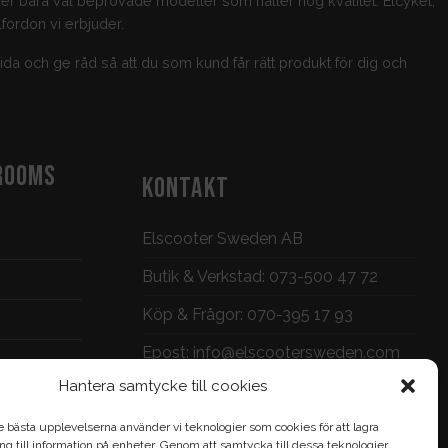
jer bara väl beprövade modeller som håller hög kvalitet. Elcykel,
fordon vi erbjuder.
guida och ge råd så att du som kund får rätt produkt för dig och
ROOMS
KONTAKT
Elscooter Sweden AB
Butik & Verkstad:
073-500 47 72
Köp & Frågor:
070-395 17 93
Epost:
info@elscootersweden.com
Hantera samtycke till cookies
Brunnsgatan 7, Jönköping
e bästa upplevelserna använder vi teknologier som cookies för att lagra
gång till information på enheter. Genom att samtycka till dessa teknologier