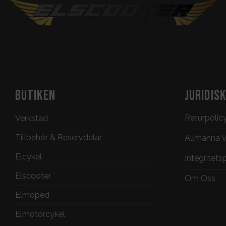
BUTIKEN
JURIDIS
Returpolic
Verkstad
Tillbehör & Reservdelar
Allmänna Vi
Elcykel
Integritets
Elscooter
Om Oss
Elmoped
Elmotorcykel