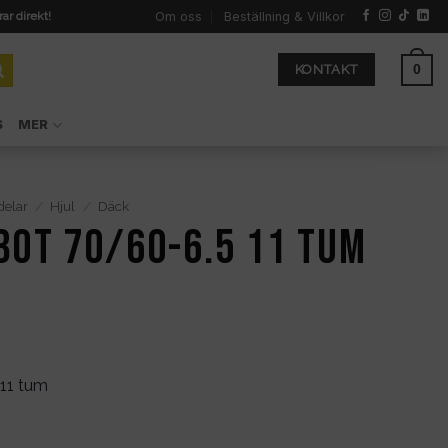
Om oss
Beställning & Villkor
rar direkt!
0
KONTAKT
S
MER
delar
/
Hjul
/
Däck
bot 70/60-6.5 11 tum
11 tum