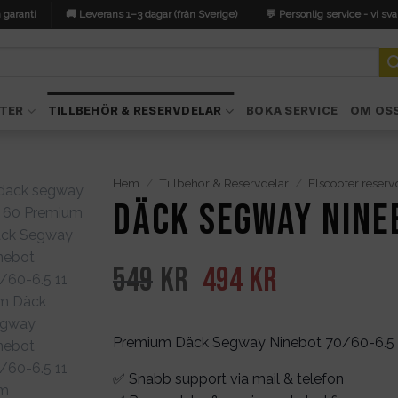
 garanti
🚚 Leverans 1–3 dagar (från Sverige)
💬 Personlig service - vi sva
TER
TILLBEHÖR & RESERVDELAR
BOKA SERVICE
OM OS
Hem
/
Tillbehör & Reservdelar
/
Elscooter reserv
Däck Segway Nine
Det
Det
549
kr
494
kr
ursprungliga
nuvarande
priset
priset
Premium Däck Segway Ninebot 70/60-6.5 
var:
är:
✅ Snabb support via mail & telefon