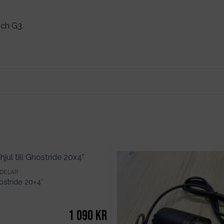
och G3.
VDELAR
hostride 20×4″
1 090
kr