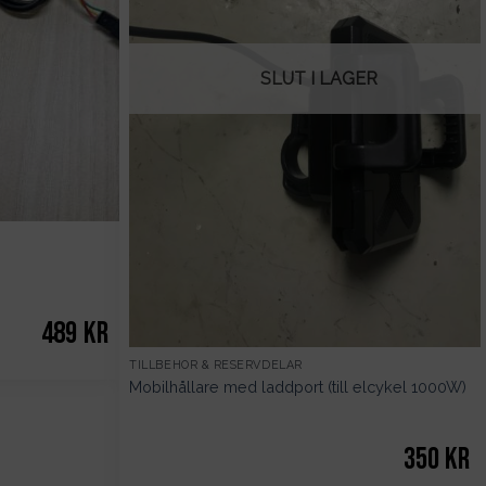
SLUT I LAGER
489
kr
TILLBEHÖR & RESERVDELAR
Mobilhållare med laddport (till elcykel 1000W)
350
kr