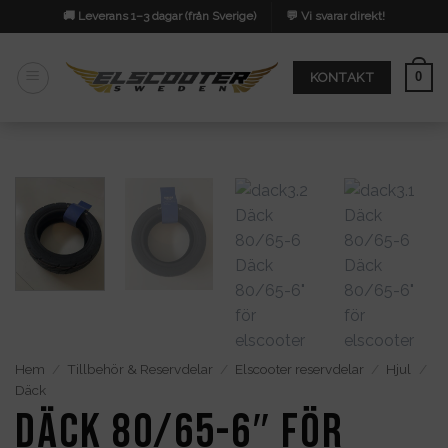
Skip
🚚 Leverans 1–3 dagar (från Sverige)
💬 Vi svarar direkt!
to
content
0
KONTAKT
Hem
/
Tillbehör & Reservdelar
/
Elscooter reservdelar
/
Hjul
/
Däck
Däck 80/65-6″ för