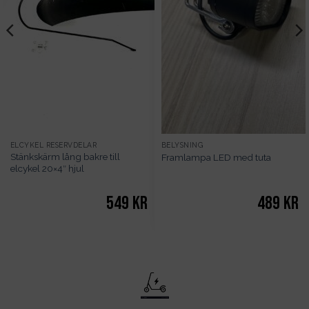
ELCYKEL RESERVDELAR
BELYSNING
Stänkskärm lång bakre till
Framlampa LED med tuta
elcykel 20×4″ hjul
549
kr
489
kr