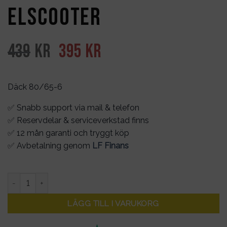
elscooter
Det
Det
439
kr
395
kr
ursprungliga
nuvarande
priset
priset
Däck 80/65-6
var:
är:
✅ Snabb support via mail & telefon
439kr.
395kr.
✅ Reservdelar & serviceverkstad finns
✅ 12 mån garanti och tryggt köp
✅ Avbetalning genom
LF Finans
Däck 80/65-6" för elscooter mängd
LÄGG TILL I VARUKORG