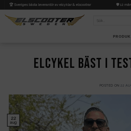
Skip
🏆 Sveriges bästa leverantör av elcyklar & elscootrar
🛡️ 12 mån
to
content
Sök
efter:
PRODUK
Elcykel bäst i tes
POSTED ON
22 AU
22
aug