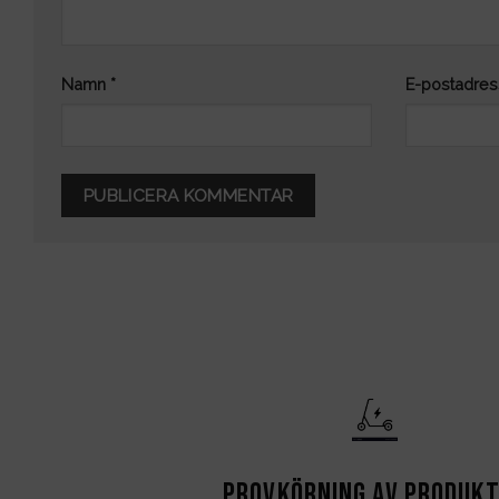
Namn
*
E-postadre
Provkörning av produk