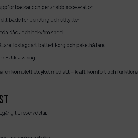
ppför backar och ger snabb acceleration.
fekt både för pendling och utflykter.
eda däck och bekväm sadel.
are, löstagbart batteri, korg och pakethållare.
ch EU-klassning.
en komplett elcykel med allt – kraft, komfort och funktional
st
lgång till reservdelar.