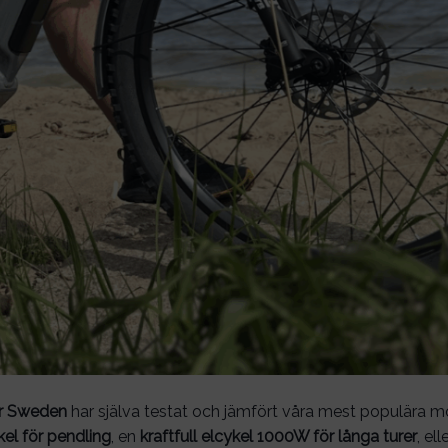
r Sweden
har själva testat och jämfört våra mest populära m
ykel för pendling
, en
kraftfull elcykel 1000W för långa turer
, ell