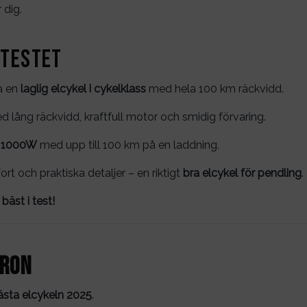
 dig.
 testet
ha en
laglig elcykel i cykelklass
med hela 100 km räckvidd.
 lång räckvidd, kraftfull motor och smidig förvaring.
l 1000W
med upp till 100 km på en laddning.
rt och praktiska detaljer – en riktigt
bra elcykel för pendling
.
bäst i test!
TRON
ästa elcykeln 2025
.