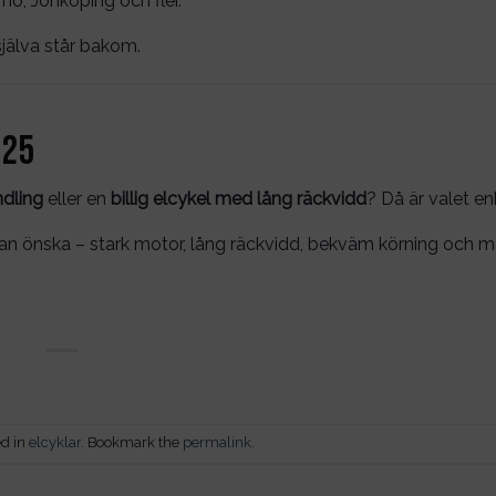
ö, Jönköping och fler.
 själva står bakom.
025
ndling
eller en
billig elcykel med lång räckvidd
? Då är valet en
kan önska – stark motor, lång räckvidd, bekväm körning och 
ed in
elcyklar
. Bookmark the
permalink
.