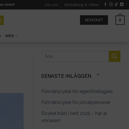
Om oss
Beställning & Villkor
rar direkt!
0
KONTAKT
S
MER
SENASTE INLÄGGEN
Förmånscykel för egenföretagare
Förmånscykel för privatpersoner
Elcykel bäst i test 2025 – här är
vinnaren!