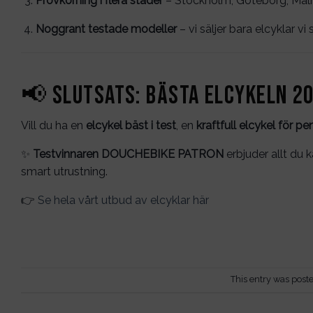
Provkörning i flera städer
– Stockholm, Göteborg, Malm
Noggrant testade modeller
– vi säljer bara elcyklar vi
📢 Slutsats: bästa elcykeln 2
Vill du ha en
elcykel bäst i test
, en
kraftfull elcykel för pe
✨
Testvinnaren DOUCHEBIKE PATRON
erbjuder allt du 
smart utrustning.
👉
Se hela vårt utbud av elcyklar här
This entry was post