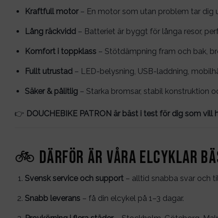
Kraftfull motor
– En motor som utan problem tar dig u
Lång räckvidd
– Batteriet är byggt för långa resor, per
Komfort i toppklass
– Stötdämpning fram och bak, br
Fullt utrustad
– LED-belysning, USB-laddning, mobilhåll
Säker & pålitlig
– Starka bromsar, stabil konstruktion o
👉
DOUCHEBIKE PATRON är bäst i test för dig som vill ha 
🚲 Därför är våra elcyklar bä
Svensk service och support
– alltid snabba svar och til
Snabb leverans
– få din elcykel på 1–3 dagar.