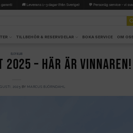
 garanti
🚚 Leverans 1–3 dagar (från Sverige)
💬 Personlig service - vi sva
TER
TILLBEHÖR & RESERVDELAR
BOKA SERVICE
OM OS
ELCYKLAR
t 2025 – här är vinnaren!
GUSTI, 2025
BY
MARCUS BJÖRNDAHL