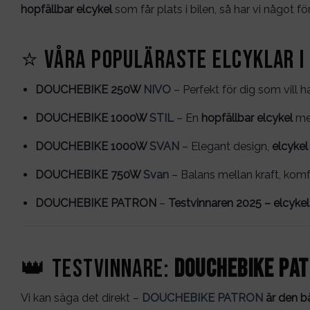
hopfällbar elcykel
som får plats i bilen, så har vi något för
⭐ Våra populäraste elcyklar i
DOUCHEBIKE 250W
NIVO
– Perfekt för dig som vill 
DOUCHEBIKE 1000W
STIL
– En
hopfällbar elcykel
med
DOUCHEBIKE 1000W
SVAN
– Elegant design,
elcyke
DOUCHEBIKE 750W
Svan
– Balans mellan kraft, komfo
DOUCHEBIKE PATRON
–
Testvinnaren 2025 – elcykel 
👑 Testvinnare:
DOUCHEBIKE PA
Vi kan säga det direkt –
DOUCHEBIKE PATRON
är den b