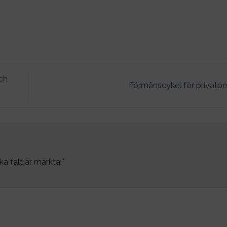
och
Förmånscykel för privatp
ka fält är märkta
*