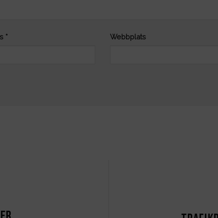
ss
*
Webbplats
ter