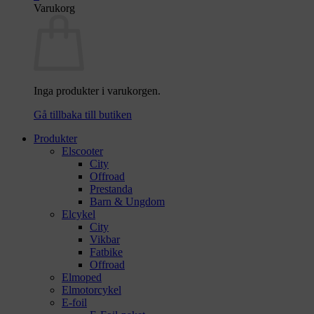
Varukorg
Inga produkter i varukorgen.
Gå tillbaka till butiken
Produkter
Elscooter
City
Offroad
Prestanda
Barn & Ungdom
Elcykel
City
Vikbar
Fatbike
Offroad
Elmoped
Elmotorcykel
E-foil