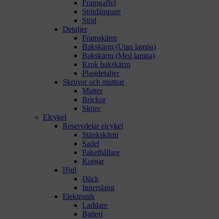
Framgaffel
Stötdämpare
Stöd
Detaljer
Framskärm
Bakskärm (Utan lampa)
Bakskärm (Med lampa)
Krok bakskärm
Plastdetaljer
Skruvar och muttrar
Mutter
Brickor
Skruv
Elcykel
Reservdelar elcykel
Stänkskärm
Sadel
Pakethållare
Korgar
Hjul
Däck
Innerslang
Elektronik
Laddare
Batteri