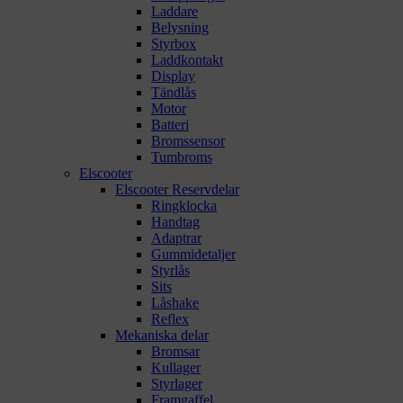
Laddare
Belysning
Styrbox
Laddkontakt
Display
Tändlås
Motor
Batteri
Bromssensor
Tumbroms
Elscooter
Elscooter Reservdelar
Ringklocka
Handtag
Adaptrar
Gummidetaljer
Styrlås
Sits
Låshake
Reflex
Mekaniska delar
Bromsar
Kullager
Styrlager
Framgaffel