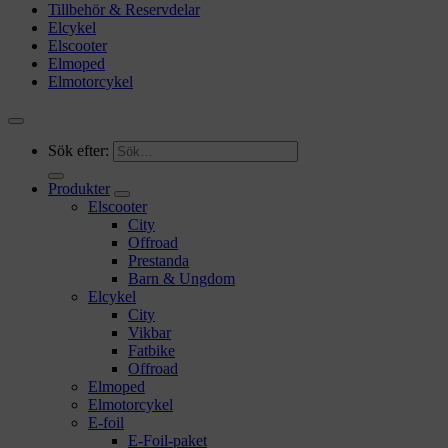
Tillbehör & Reservdelar
Elcykel
Elscooter
Elmoped
Elmotorcykel
Sök efter:
Produkter
Elscooter
City
Offroad
Prestanda
Barn & Ungdom
Elcykel
City
Vikbar
Fatbike
Offroad
Elmoped
Elmotorcykel
E-foil
E-Foil-paket