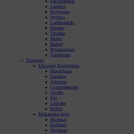
Elkopplingar
Laddare
Belysning
Styrbox
Laddkontakt
Display
Tändlås
Motor
Batteri
Bromssensor
Tumbroms
Elscooter
Elscooter Reservdelar
Ringklocka
Handtag
Adaptrar
Gummidetaljer
Styrlås
Sits
Låshake
Reflex
Mekaniska delar
Bromsar
Kullager
Styrlager