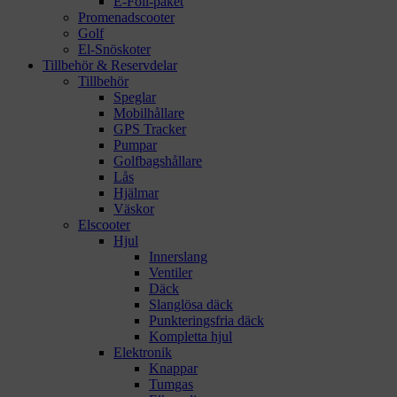
E-Foil-paket
Promenadscooter
Golf
El-Snöskoter
Tillbehör & Reservdelar
Tillbehör
Speglar
Mobilhållare
GPS Tracker
Pumpar
Golfbagshållare
Lås
Hjälmar
Väskor
Elscooter
Hjul
Innerslang
Ventiler
Däck
Slanglösa däck
Punkteringsfria däck
Kompletta hjul
Elektronik
Knappar
Tumgas