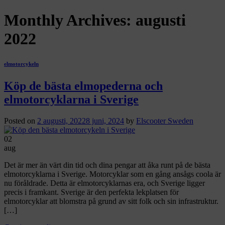
Monthly Archives:
augusti
2022
elmotorcykeln
Köp de bästa elmopederna och
elmotorcyklarna i Sverige
Posted on
2 augusti, 2022
8 juni, 2024
by
Elscooter Sweden
02
aug
Det är mer än värt din tid och dina pengar att åka runt på de bästa
elmotorcyklarna i Sverige. Motorcyklar som en gång ansågs coola är
nu föråldrade. Detta är elmotorcyklarnas era, och Sverige ligger
precis i framkant. Sverige är den perfekta lekplatsen för
elmotorcyklar att blomstra på grund av sitt folk och sin infrastruktur.
[…]