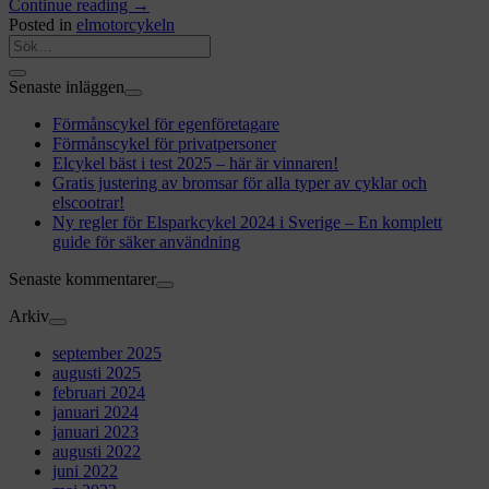
Continue reading
→
Posted in
elmotorcykeln
Senaste inläggen
Förmånscykel för egenföretagare
Förmånscykel för privatpersoner
Elcykel bäst i test 2025 – här är vinnaren!
Gratis justering av bromsar för alla typer av cyklar och
elscootrar!
Ny regler för Elsparkcykel 2024 i Sverige – En komplett
guide för säker användning
Senaste kommentarer
Arkiv
september 2025
augusti 2025
februari 2024
januari 2024
januari 2023
augusti 2022
juni 2022