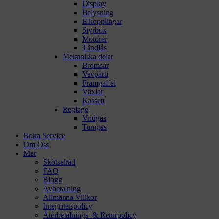
Display
Belysning
Elkopplingar
Styrbox
Motorer
Tändlås
Mekaniska delar
Bromsar
Vevparti
Framgaffel
Växlar
Kassett
Reglage
Vridgas
Tumgas
Boka Service
Om Oss
Mer
Skötselråd
FAQ
Blogg
Avbetalning
Allmänna Villkor
Integritetspolicy
Återbetalnings- & Returpolicy