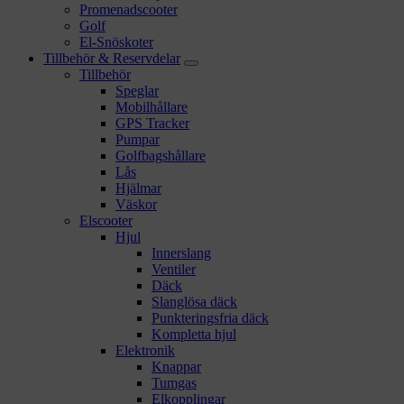
Promenadscooter
Golf
El-Snöskoter
Tillbehör & Reservdelar
Tillbehör
Speglar
Mobilhållare
GPS Tracker
Pumpar
Golfbagshållare
Lås
Hjälmar
Väskor
Elscooter
Hjul
Innerslang
Ventiler
Däck
Slanglösa däck
Punkteringsfria däck
Kompletta hjul
Elektronik
Knappar
Tumgas
Elkopplingar