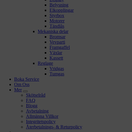
Belysning
Elkopplingar
Styrbox
Motorer
Tändlås
Mekaniska delar
Bromsar
Vevparti
Framgaffel
Växlar
Kassett
Reglage
Vridgas
Tumgas
Boka Service
Om Oss
Mer
Skötselråd
FAQ
Blogg
Avbetalning
Allmänna Villkor
Integritetspolicy
Återbetalnings- & Returpolicy