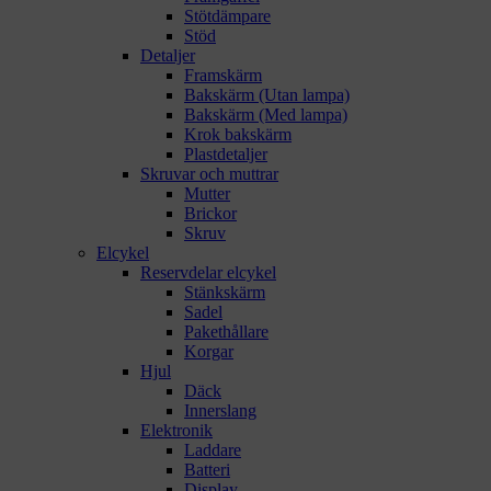
Stötdämpare
Stöd
Detaljer
Framskärm
Bakskärm (Utan lampa)
Bakskärm (Med lampa)
Krok bakskärm
Plastdetaljer
Skruvar och muttrar
Mutter
Brickor
Skruv
Elcykel
Reservdelar elcykel
Stänkskärm
Sadel
Pakethållare
Korgar
Hjul
Däck
Innerslang
Elektronik
Laddare
Batteri
Display