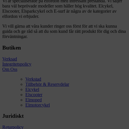
Vi är specialiserade på elfordon med intressant prestanda. Vi säljer
bara väl beprövade modeller som håller hög kvalitet. Elcykel,
Elscooter, Elsparkcykel och E-surf är några av de kategorier av
elfordon vi erbjuder.
Vi vill gärna att våra kunder ringer oss först för att vi ska kunna
guida och ge råd så att du som kund får rätt produkt för dig och dina
förväntningar.
Butiken
Verksad
Integritetspolicy
Om Oss
Verkstad
Tillbehör & Reservdelar
Elcykel
Elscooter
Elmoped
Elmotorcykel
Juridiskt
Returpolicy