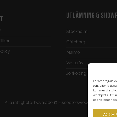
UTLÄMNING & SHOW
KT
y
Stockholm
llkor
Göteborg
policy
Malmö
Västerås
Jönköping
För att erbjuda d
och/eller få till
kommer vi att ku
webbplats. Att in
egenskaper negat
Alla rättigheter bevarade ©
Elscootersweden.com
2026
ACCEP