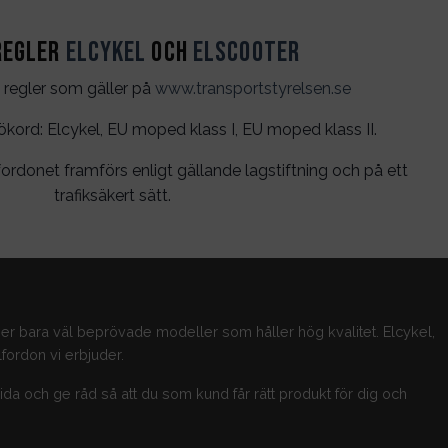
regler
Elcykel
och
Elscooter
 regler som gäller på
www.transportstyrelsen.se
rd: Elcykel, EU moped klass I, EU moped klass II.
ordonet framförs enligt gällande lagstiftning och på ett
trafiksäkert sätt.
jer bara väl beprövade modeller som håller hög kvalitet. Elcykel,
fordon vi erbjuder.
guida och ge råd så att du som kund får rätt produkt för dig och