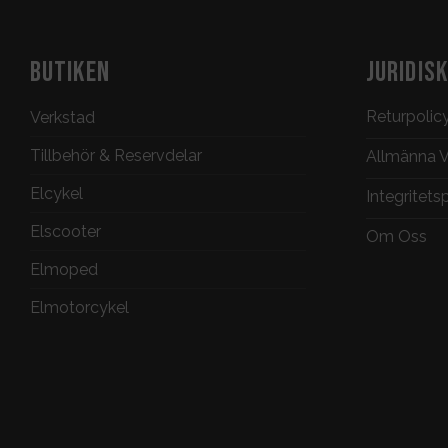
BUTIKEN
JURIDIS
Returpolic
Verkstad
Tillbehör & Reservdelar
Allmänna Vi
Elcykel
Integritets
Elscooter
Om Oss
Elmoped
Elmotorcykel