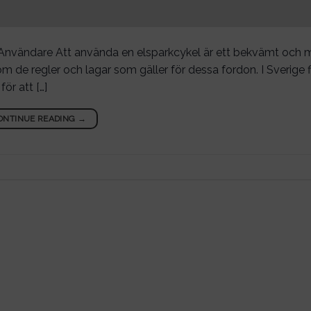
la Användare Att använda en elsparkcykel är ett bekvämt och m
 om de regler och lagar som gäller för dessa fordon. I Sverige 
ör att […]
ONTINUE READING
→