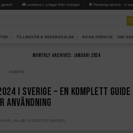
 garanti
🚚 Leverans 1–3 dagar (från Sverige)
💬 Personlig service - vi sva
TER
TILLBEHÖR & RESERVDELAR
BOKA SERVICE
OM OS
MONTHLY ARCHIVES:
JANUARI 2024
ELSCOOTER
024 i Sverige – En komplett guide
r användning
NUARI, 2024
BY
ELSCOOTER SWEDEN