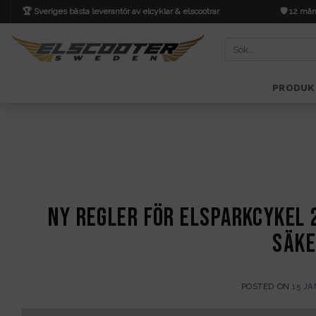
Skip
🏆 Sveriges bästa leverantör av elcyklar & elscootrar
🛡️ 12 mån
to
content
Sök
efter:
PRODUK
Ny regler för Elsparkcykel 2
säke
POSTED ON
15 JA