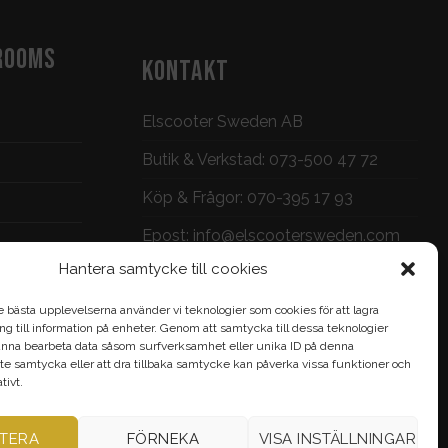
ROOMS
KONTAKT
Elscooter Sweden AB
Butik & Verkstad:
073-500 47 72
Köp & Frågor:
070-395 17 93
Epost:
info@elscootersweden.com
Hantera samtycke till cookies
Brunnsgatan 7, Jönköping
e bästa upplevelserna använder vi teknologier som cookies för att lagra
gång till information på enheter. Genom att samtycka till dessa teknologier
nna bearbeta data såsom surfverksamhet eller unika ID på denna
te samtycka eller att dra tillbaka samtycke kan påverka vissa funktioner och
ivt.
TERA
FÖRNEKA
VISA INSTÄLLNINGAR