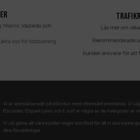
ter
Trafik
g
,
Malmö
, Västerås och
Läs mer om vilka
Rekommenderade söko
akta oss för tidsbokning
.
Kunden ansvarar för att f
Vi är specialiserade på elfordon med intressant prestanda. Vi säl
Elscooter, Elsparkcykel och E-surf är några av de kategorier av el
Vi vill gärna att våra kunder ringer oss först för att vi ska kunna 
dina förväntningar.