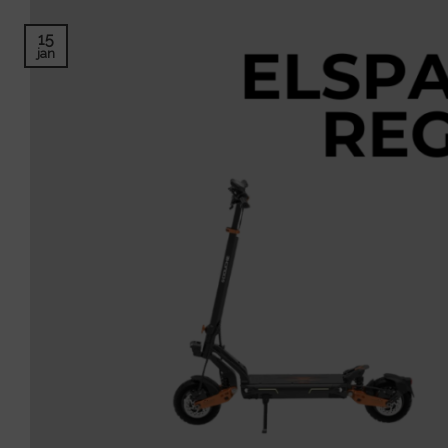
15
jan