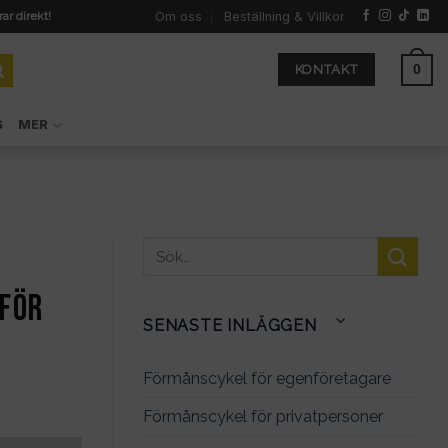
Om oss
Beställning & Villkor
rar direkt!
0
KONTAKT
S
MER
 för
SENASTE INLÄGGEN
Förmånscykel för egenföretagare
Förmånscykel för privatpersoner