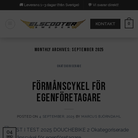
Skip
🚚 Leverans 1–3 dagar (från Sverige)
💬 Vi svarar direkt!
to
content
0
KONTAKT
MONTHLY ARCHIVES:
SEPTEMBER 2025
OKATEGORISERADE
Förmånscykel för
egenföretagare
POSTED ON
4 SEPTEMBER, 2025
BY
MARCUS BJÖRNDAHL
04
sep