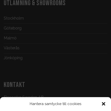
UTLÄMNING & SHOWROOMS
Stockholm
Göteborg
Malmö
Västerås
Jönköping
KONTAKT
Elscooter Sweden AB
Hantera samtycke till cookies
Butik & Verkstad:
073-500 47 72