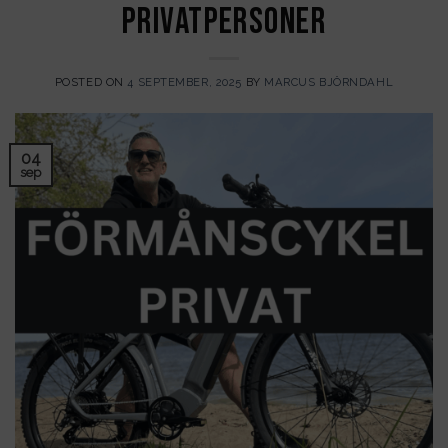
privatpersoner
POSTED ON
4 SEPTEMBER, 2025
BY
MARCUS BJÖRNDAHL
04
sep