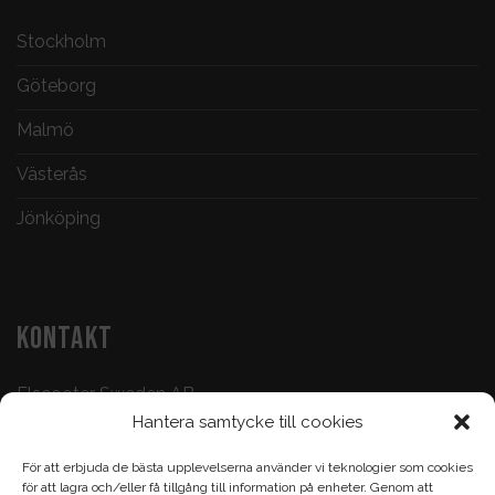
Stockholm
Göteborg
Malmö
Västerås
Jönköping
KONTAKT
Elscooter Sweden AB
Hantera samtycke till cookies
Butik & Verkstad:
073-500 47 72
För att erbjuda de bästa upplevelserna använder vi teknologier som cookies
Köp & Frågor:
070-395 17 93
för att lagra och/eller få tillgång till information på enheter. Genom att