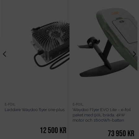
E-FOIL
E-FOIL
Waydoo Flyer EVO Lite – e-foil
Laddare Waydoo flyer one plus
paket med 90L bräda, 4kW
motor och 1800Wh-batteri
12 500
kr
73 950
kr