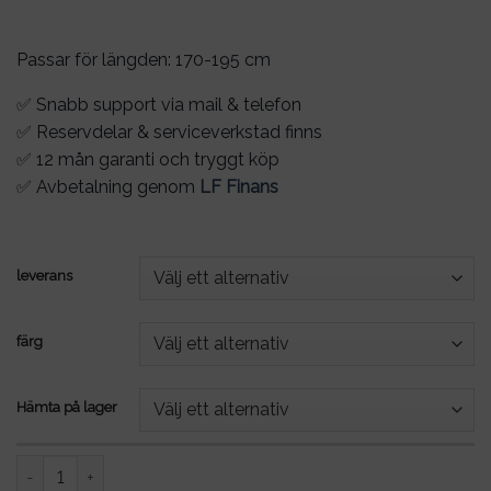
Passar för längden: 170-195 cm
✅ Snabb support via mail & telefon
✅ Reservdelar & serviceverkstad finns
✅ 12 mån garanti och tryggt köp
✅ Avbetalning genom
LF Finans
leverans
färg
Hämta på lager
Elcykel DOUCHEBIKE 250W ELIT - mittmotor - remdrift - räckvi