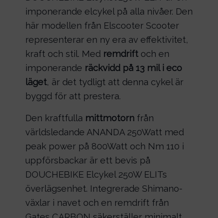
imponerande elcykel på alla nivåer. Den
här modellen från Elscooter Scooter
representerar en ny era av effektivitet,
kraft och stil. Med
remdrift
och en
imponerande
räckvidd på 13 mil i eco
läget
, är det tydligt att denna cykel är
byggd för att prestera.
Den kraftfulla
mittmotorn
från
världsledande ANANDA 250Watt med
peak power på 800Watt och Nm 110 i
uppförsbackar är ett bevis på
DOUCHEBIKE Elcykel 250W ELITs
överlägsenhet. Integrerade Shimano-
växlar i navet och en remdrift från
Gates CARBON säkerställer minimalt