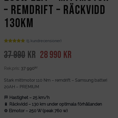
– remdrift – räckvidd
130km
(
5
kundrecensioner)
Betygsatt
5
4.8
av 5
Det
Det
37 990
kr
28 990
kr
baserat på
kundrecensioner
ursprungliga
nuvarande
kr
Rek.pris:
37 990
priset
priset
Stark mittmotor 110 Nm – remdrift – Samsung batteri
var:
är:
20AH – PREMIUM
37
28
🏁
Hastighet – 25 km/h
990kr.
990kr.
🔋
Räckvidd – 130 km under optimala förhållanden
⚙️ Elmotor – 250 W (peak 760 w)