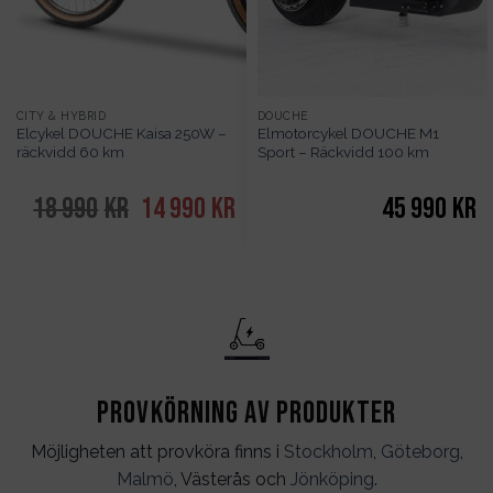
CITY & HYBRID
DOUCHE
Elcykel DOUCHE Kaisa 250W –
Elmotorcykel DOUCHE M1
räckvidd 60 km
Sport – Räckvidd 100 km
18 990
kr
Det
14 990
kr
Det
45 990
kr
ursprungliga
nuvarande
priset
priset
var:
är:
18
14
990kr.
990kr.
Provkörning av produkter
Möjligheten att provköra finns i
Stockholm
,
Göteborg
,
Malmö
, Västerås och
Jönköping
.