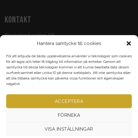
KONTAKT
Elscooter Sweden AB
Hantera samtycke till cookies
Butik & Verkstad:
073-500 47 72
För att erbjuda de bästa upplevelserna använder vi teknologier som cookies
Köp & Frågor:
070-395 17 93
för att lagra och/eller få tillgång till information på enheter. Genom att
samtycka till dessa teknologier kommer vi att kunna bearbeta data såsom
Epost:
info@elscootersweden.com
surfverksamhet eller unika ID på denna webbplats. Att inte samtycka eller
att dra tillbaka samtycke kan påverka vissa funktioner och egenskaper
Brunnsgatan 7, Jönköping
negativt.
ACCEPTERA
Alla rättigheter bevarade ©
Elscootersweden.com
2026
FÖRNEKA
VISA INSTÄLLNINGAR
VERKSTAD
TILLBEHÖR & RESERVDELAR
ELCYKEL
ELSCOOTER
ELMOPED
ELMOTORCYKEL