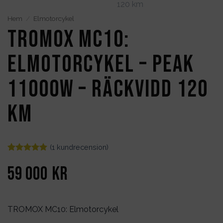
Hem
/
Elmotorcykel
TROMOX MC10:
Elmotorcykel – Peak
11000W – Räckvidd 120
km
(
1
kundrecension)
Betygsatt
1
5
av 5
59 000
kr
baserat på
kundrecension
TROMOX MC10: Elmotorcykel