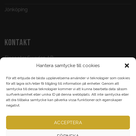
Jönköping
KONTAKT
Elscooter Sweden AB
Hantera samtycke till cookies
Butik & Verkstad:
073-500 47 72
För att erbjuda de bästa upplevelserna använder vi teknologier som cookies
Köp & Frågor:
070-395 17 93
för att lagra och/eller få tillgång till information på enheter. Genom att
samtycka till dessa teknologier kommer vi att kunna bearbeta data såsom
Epost:
info@elscootersweden.com
surfverksamhet eller unika ID på denna webbplats. Att inte samtycka eller
att dra tillbaka samtycke kan påverka vissa funktioner och egenskaper
Brunnsgatan 7, Jönköping
negativt.
ACCEPTERA
Alla rättigheter bevarade ©
Elscootersweden.com
2026