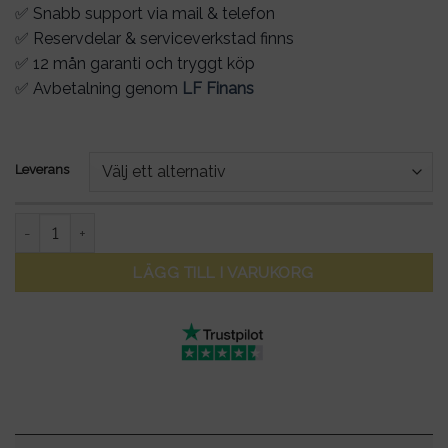
✅ Snabb support via mail & telefon
✅ Reservdelar & serviceverkstad finns
✅ 12 mån garanti och tryggt köp
✅ Avbetalning genom
LF Finans
Leverans
TROMOX MC10: Elmotorcykel - Peak 11000W - Räckvidd 120 k
LÄGG TILL I VARUKORG