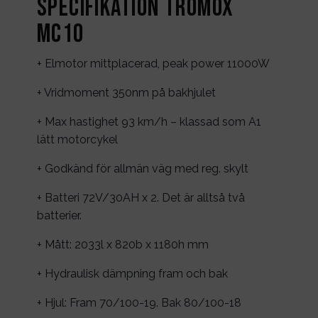
Specifikation TROMOX
MC10
+ Elmotor mittplacerad, peak power 11000W
+ Vridmoment 350nm på bakhjulet
+ Max hastighet 93 km/h – klassad som A1
lätt motorcykel
+ Godkänd för allmän väg med reg. skylt
+ Batteri 72V/30AH x 2. Det är alltså två
batterier.
+ Mått: 2033l x 820b x 1180h mm
+ Hydraulisk dämpning fram och bak
+ Hjul: Fram 70/100-19. Bak 80/100-18