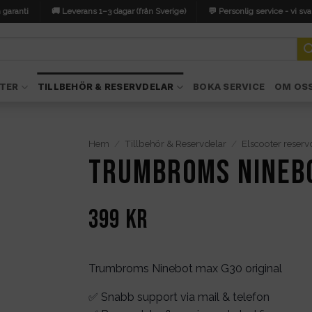
 garanti
🚚 Leverans 1–3 dagar (från Sverige)
💬 Personlig service - vi sva
TER
TILLBEHÖR & RESERVDELAR
BOKA SERVICE
OM OS
Hem
/
Tillbehör & Reservdelar
/
Elscooter reserv
Trumbroms Ninebo
399
kr
Trumbroms Ninebot max G30 original
✅ Snabb support via mail & telefon