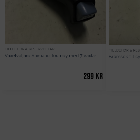
TILLBEHÖR & RESERVDELAR
TILLBEHÖR & RE
Växelväljare Shimano Tourney med 7 växlar
Bromsok till c
299
kr