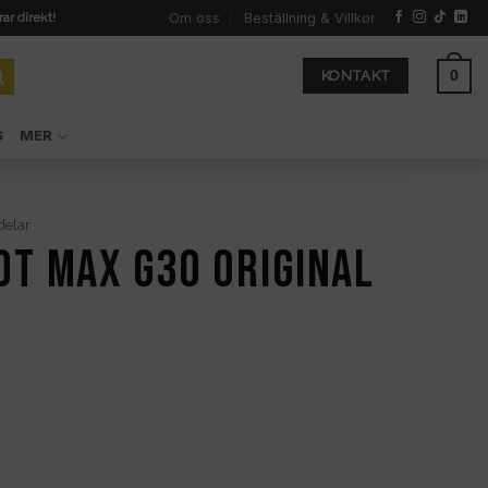
Om oss
Beställning & Villkor
rar direkt!
0
KONTAKT
S
MER
delar
t max G30 original