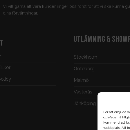
Vi vill gärna att våra kunder ringer oss först för att vi ska kunna 
dina förväntningar.
UTLÄMNING & SHOW
KT
y
Stockholm
llkor
Göteborg
policy
Malmö
Västerås
Jönköping
För att erbjuda d
och/eller få till
kommer vi att ku
webbplats. Att in