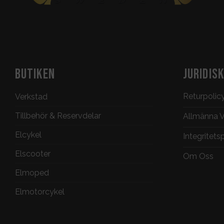
BUTIKEN
JURIDIS
Returpolic
Verkstad
Tillbehör & Reservdelar
Allmänna Vi
Elcykel
Integritets
Elscooter
Om Oss
Elmoped
Elmotorcykel