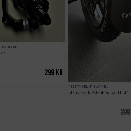
SERVDELAR
ykel
299
kr
RESERVDELAR ELCYKEL
Stänkskydd/stänklappar till 4″
299