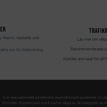
ter
Trafik
g
,
Malmö
, Västerås och
Läs mer om vilka
Rekommenderade söko
akta oss för tidsbokning
.
Kunden ansvarar för att f
Vi är specialiserade på elfordon med intressant prestanda. Vi säl
Elscooter, Elsparkcykel och E-surf är några av de kategorier av el