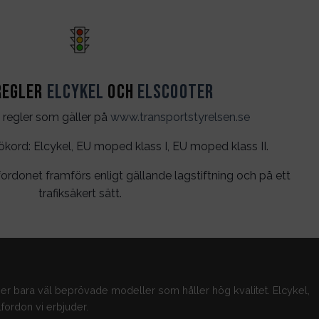
299kr.
199kr.
regler
Elcykel
och
Elscooter
 regler som gäller på
www.transportstyrelsen.se
rd: Elcykel, EU moped klass I, EU moped klass II.
ordonet framförs enligt gällande lagstiftning och på ett
trafiksäkert sätt.
jer bara väl beprövade modeller som håller hög kvalitet. Elcykel,
fordon vi erbjuder.