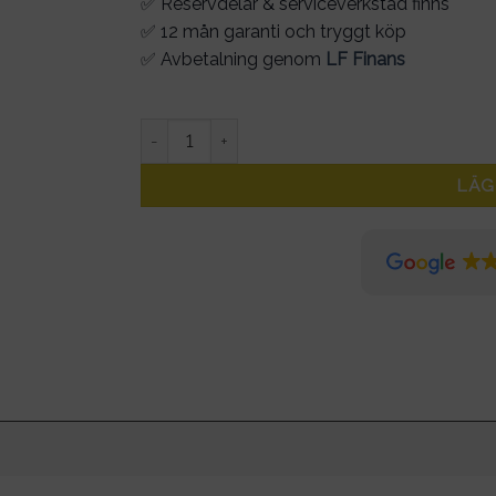
✅ Reservdelar & serviceverkstad finns
✅ 12 mån garanti och tryggt köp
✅ Avbetalning genom
LF Finans
Trumbroms Ninebot max G30 original mängd
LÄG