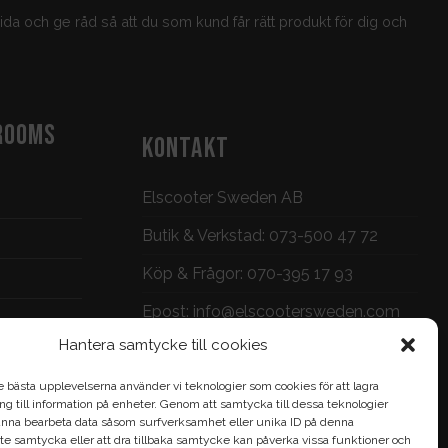
guida och ge råd så att du som kund får rätt produkt för dig och
ROOMS
KONTAKT
Elscooter Sweden AB
Butik & Verkstad:
073-500 47 72
Köp & Frågor:
070-395 17 93
Epost:
info@elscootersweden.com
Hantera samtycke till cookies
Brunnsgatan 7, Jönköping
e bästa upplevelserna använder vi teknologier som cookies för att lagra
gång till information på enheter. Genom att samtycka till dessa teknologier
nna bearbeta data såsom surfverksamhet eller unika ID på denna
te samtycka eller att dra tillbaka samtycke kan påverka vissa funktioner och