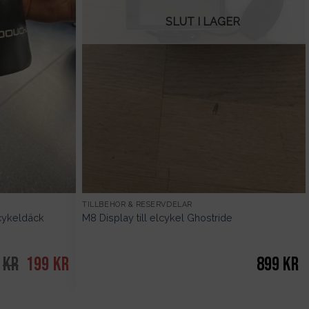
SLUT I LAGER
TILLBEHÖR & RESERVDELAR
 cykeldäck
M8 Display till elcykel Ghostride
kr
Det
199
kr
Det
899
kr
ursprungliga
nuvarande
priset
priset
var:
är: