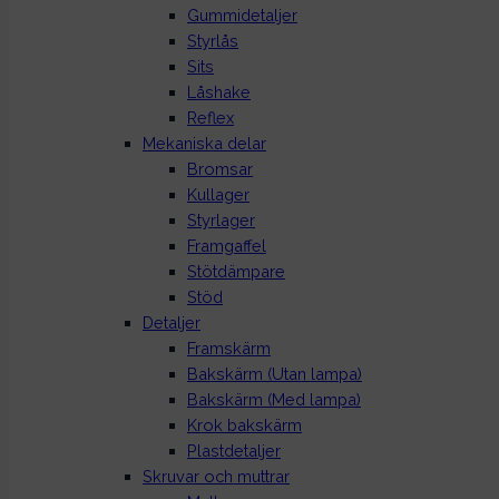
Gummidetaljer
Styrlås
Sits
Låshake
Reflex
Mekaniska delar
Bromsar
Kullager
Styrlager
Framgaffel
Stötdämpare
Stöd
Detaljer
Framskärm
Bakskärm (Utan lampa)
Bakskärm (Med lampa)
Krok bakskärm
Plastdetaljer
Skruvar och muttrar