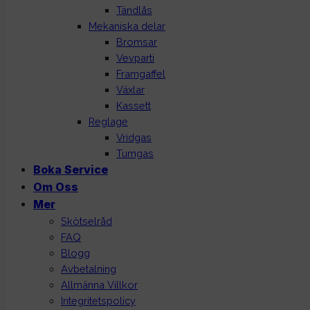
Tändlås
Mekaniska delar
Bromsar
Vevparti
Framgaffel
Växlar
Kassett
Reglage
Vridgas
Tumgas
Boka Service
Om Oss
Mer
Skötselråd
FAQ
Blogg
Avbetalning
Allmänna Villkor
Integritetspolicy