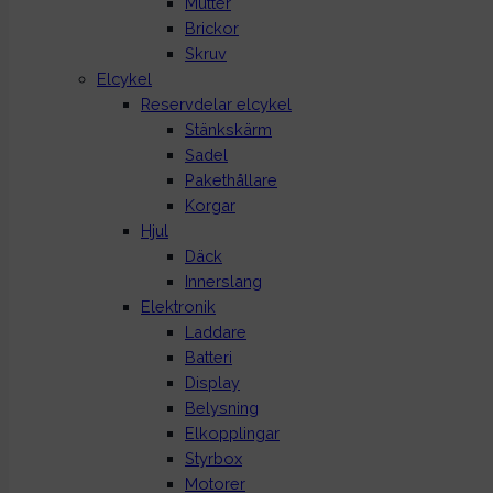
Mutter
Brickor
Skruv
Elcykel
Reservdelar elcykel
Stänkskärm
Sadel
Pakethållare
Korgar
Hjul
Däck
Innerslang
Elektronik
Laddare
Batteri
Display
Belysning
Elkopplingar
Styrbox
Motorer