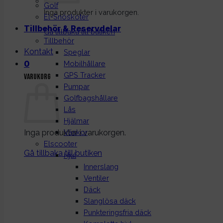
Golf
Inga produkter i varukorgen.
El-Snöskoter
Tillbehör & Reservdelar
Gå tillbaka till butiken
Tillbehör
Kontakt
Speglar
0
Mobilhållare
GPS Tracker
Varukorg
Pumpar
Golfbagshållare
Lås
Hjälmar
Inga produkter i varukorgen.
Väskor
Elscooter
Gå tillbaka till butiken
Hjul
Innerslang
Ventiler
Däck
Slanglösa däck
Punkteringsfria däck