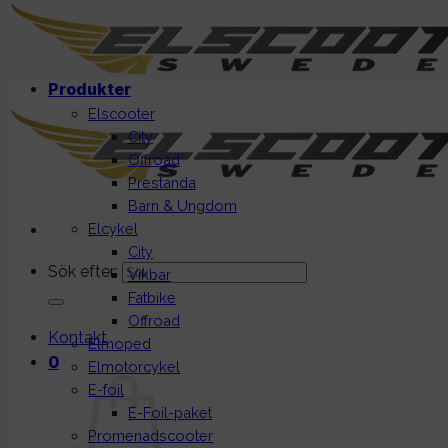
Produkter
Elscooter
City
Offroad
Prestanda
Barn & Ungdom
Elcykel
City
Sök efter:
Vikbar
Fatbike
Offroad
Kontakt
Elmoped
0
Elmotorcykel
E-foil
E-Foil-paket
Promenadscooter