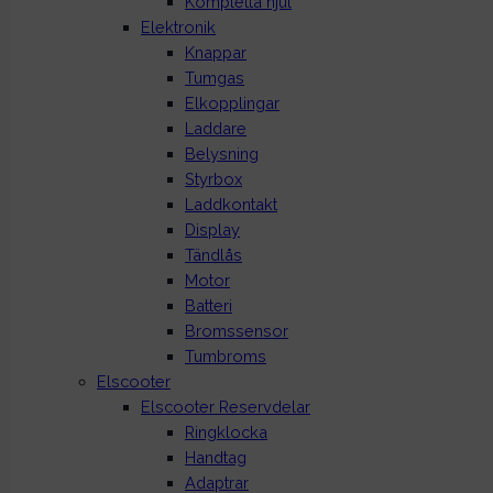
Kompletta hjul
Elektronik
Knappar
Tumgas
Elkopplingar
Laddare
Belysning
Styrbox
Laddkontakt
Display
Tändlås
Motor
Batteri
Bromssensor
Tumbroms
Elscooter
Elscooter Reservdelar
Ringklocka
Handtag
Adaptrar