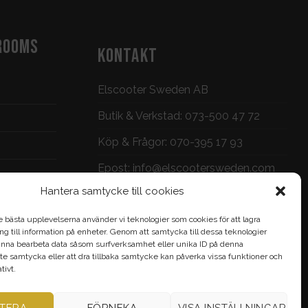
ROOMS
KONTAKT
Elscooter Sweden AB
Butik & Verkstad:
073-500 47 72
Köp & Frågor:
070-395 17 93
Epost:
info@elscootersweden.com
Hantera samtycke till cookies
Brunnsgatan 7, Jönköping
e bästa upplevelserna använder vi teknologier som cookies för att lagra
gång till information på enheter. Genom att samtycka till dessa teknologier
nna bearbeta data såsom surfverksamhet eller unika ID på denna
te samtycka eller att dra tillbaka samtycke kan påverka vissa funktioner och
ivt.
TERA
FÖRNEKA
VISA INSTÄLLNINGAR