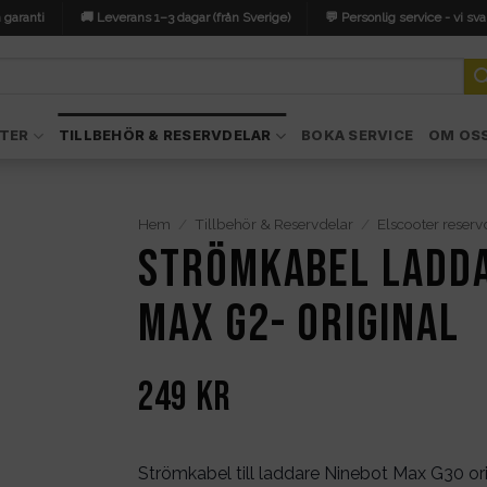
 garanti
🚚 Leverans 1–3 dagar (från Sverige)
💬 Personlig service - vi sva
TER
TILLBEHÖR & RESERVDELAR
BOKA SERVICE
OM OS
Hem
/
Tillbehör & Reservdelar
/
Elscooter reserv
Strömkabel ladda
Max G2- original
249
kr
Strömkabel till laddare Ninebot Max G30 ori