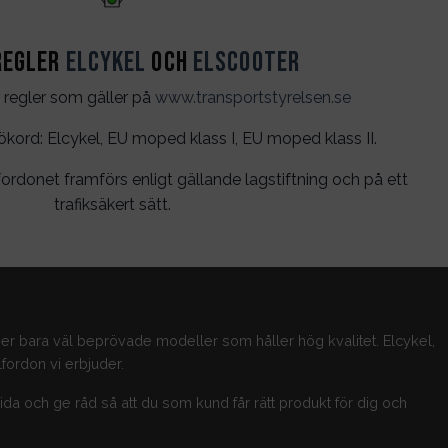
regler
Elcykel
och
Elscooter
 regler som gäller på
www.transportstyrelsen.se
rd: Elcykel, EU moped klass I, EU moped klass II.
ordonet framförs enligt gällande lagstiftning och på ett
trafiksäkert sätt.
jer bara väl beprövade modeller som håller hög kvalitet. Elcykel,
fordon vi erbjuder.
guida och ge råd så att du som kund får rätt produkt för dig och