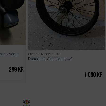
med 7 växlar
ELCYKEL RESERVDELAR
Framhjul till Ghostride 20×4″
299
kr
1 090
kr