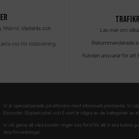
ter
Trafik
g
,
Malmö
, Västerås och
Läs mer om vilka
Rekommenderade söko
akta oss för tidsbokning
.
Kunden ansvarar för att f
Vi är specialiserade på elfordon med intressant prestanda. Vi säl
Elscooter, Elsparkcykel och E-surf är några av de kategorier av el
Vi vill gärna att våra kunder ringer oss först för att vi ska kunna 
dina förväntningar.