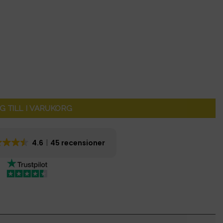
G2- original mängd
G TILL I VARUKORG
4.6
45 recensioner