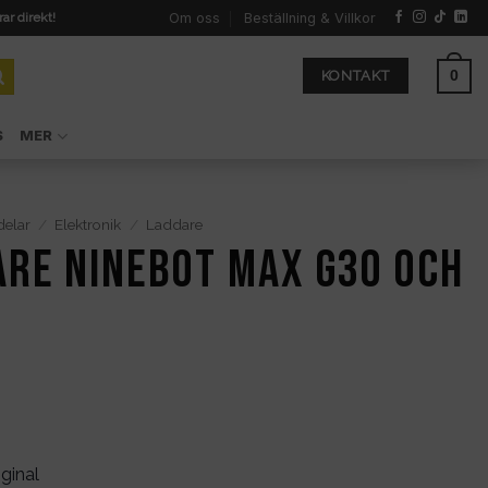
Om oss
Beställning & Villkor
rar direkt!
0
KONTAKT
S
MER
delar
/
Elektronik
/
Laddare
re Ninebot Max G30 och
ginal