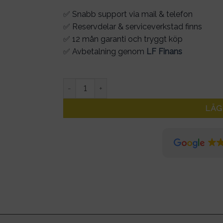
✅ Snabb support via mail & telefon
✅ Reservdelar & serviceverkstad finns
✅ 12 mån garanti och tryggt köp
✅ Avbetalning genom
LF Finans
Strömkabel laddare Ninebot Max G30 och Max 
LÄG