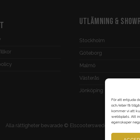
UTLÄMNING & SHOW
KT
y
Stockholm
llkor
Göteborg
policy
Malmö
Västerås
Jönköping
För att erbjuda d
och/eller få till
kommer vi att ku
webbplats. Att in
egenskaper negat
Alla rättigheter bevarade ©
Elscootersweden.com
2026
ACCEP