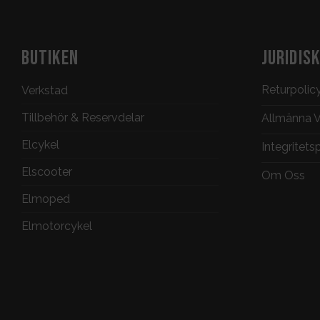
BUTIKEN
JURIDIS
Returpolic
Verkstad
Tillbehör & Reservdelar
Allmänna Vi
Elcykel
Integritets
Elscooter
Om Oss
Elmoped
Elmotorcykel