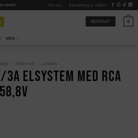
Om oss
Beställning & Villkor
rar direkt!
0
KONTAKT
S
MER
delar
/
Elektronik
/
Laddare
/3A elsystem med RCA
58,8V