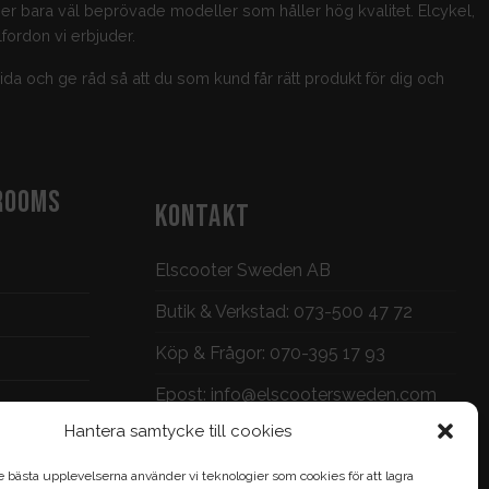
jer bara väl beprövade modeller som håller hög kvalitet. Elcykel,
fordon vi erbjuder.
guida och ge råd så att du som kund får rätt produkt för dig och
ROOMS
KONTAKT
Elscooter Sweden AB
Butik & Verkstad:
073-500 47 72
Köp & Frågor:
070-395 17 93
Epost:
info@elscootersweden.com
Hantera samtycke till cookies
Brunnsgatan 7, Jönköping
e bästa upplevelserna använder vi teknologier som cookies för att lagra