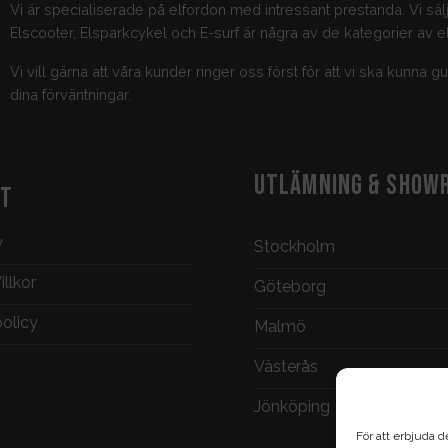
Vi är specialiserade på elfordon med intressant prestanda. Vi säl
Elscooter, Elsparkcykel och E-surf är några av de kategorier av el
Vi vill gärna att våra kunder ringer oss först för att vi ska kunna 
dina förväntningar.
UTLÄMNING & SHOW
KT
y
Stockholm
llkor
Göteborg
policy
Malmö
Västerås
Jönköping
För att erbjuda d