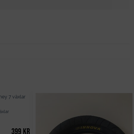
äxlar
399
kr