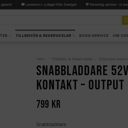
 garanti
🚚 Leverans 1–3 dagar (från Sverige)
💬 Personlig service - vi sva
TER
TILLBEHÖR & RESERVDELAR
BOKA SERVICE
OM OS
Hem
/
Tillbehör & Reservdelar
/
Elscooter reserv
Snabbladdare 52V
kontakt – output 
799
kr
Snabbladdare