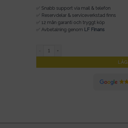
✅ Snabb support via mail & telefon
✅ Reservdelar & serviceverkstad finns
✅ 12 mån garanti och tryggt köp
✅ Avbetalning genom
LF Finans
Snabbladdare 52V/3A elsystem med RCA konta
LÄG