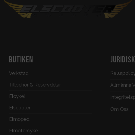
BUTIKEN
JURIDIS
Returpolic
Verkstad
Tillbehör & Reservdelar
Allmänna Vi
Elcykel
Integritets
Elscooter
Om Oss
Elmoped
Elmotorcykel