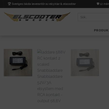
Skip
🏆 Sveriges bästa leverantör av elcyklar & elscootrar
🛡️ 12 mån
to
content
Sök
efter:
PRODUK