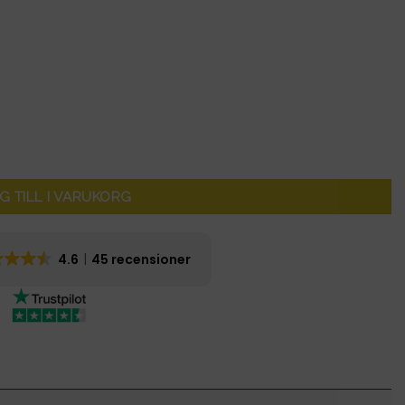
kt - output 58,8V mängd
G TILL I VARUKORG
4.6
45 recensioner