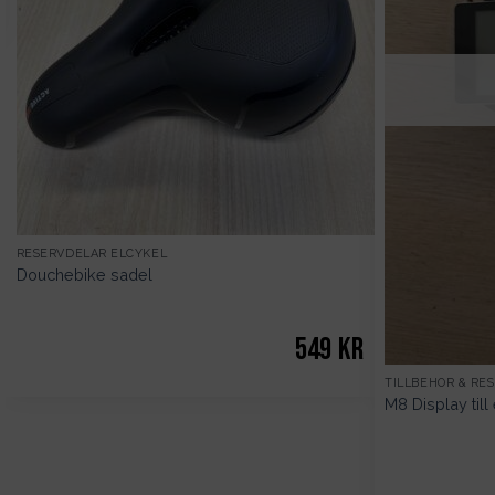
RESERVDELAR ELCYKEL
Douchebike sadel
549
kr
TILLBEHÖR & RE
M8 Display till