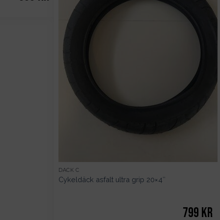
DÄCK C
Cykeldäck asfalt ultra grip 20×4″
799
kr