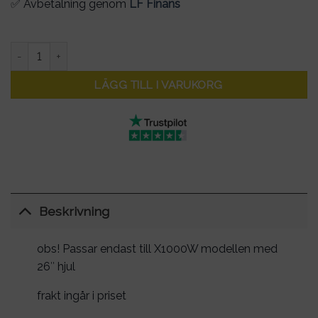
✅ Avbetalning genom
LF Finans
Pakethållare till Ghostride X1000W elcykel mängd
LÄGG TILL I VARUKORG
Beskrivning
obs! Passar endast till X1000W modellen med
26″ hjul
frakt ingår i priset