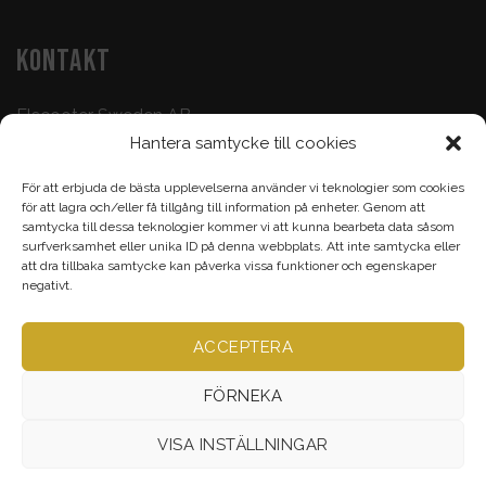
KONTAKT
Elscooter Sweden AB
Hantera samtycke till cookies
Butik & Verkstad:
073-500 47 72
För att erbjuda de bästa upplevelserna använder vi teknologier som cookies
Köp & Frågor:
070-395 17 93
för att lagra och/eller få tillgång till information på enheter. Genom att
samtycka till dessa teknologier kommer vi att kunna bearbeta data såsom
Epost:
info@elscootersweden.com
surfverksamhet eller unika ID på denna webbplats. Att inte samtycka eller
att dra tillbaka samtycke kan påverka vissa funktioner och egenskaper
Brunnsgatan 7, Jönköping
negativt.
ACCEPTERA
Alla rättigheter bevarade ©
Elscootersweden.com
2026
FÖRNEKA
VISA INSTÄLLNINGAR
VERKSTAD
TILLBEHÖR & RESERVDELAR
ELCYKEL
ELSCOOTER
ELMOPED
ELMOTORCYKEL