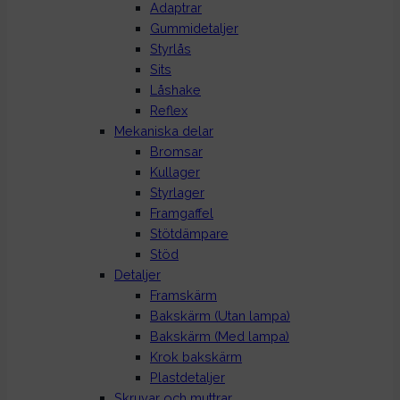
Adaptrar
Gummidetaljer
Styrlås
Sits
Låshake
Reflex
Mekaniska delar
Bromsar
Kullager
Styrlager
Framgaffel
Stötdämpare
Stöd
Detaljer
Framskärm
Bakskärm (Utan lampa)
Bakskärm (Med lampa)
Krok bakskärm
Plastdetaljer
Skruvar och muttrar