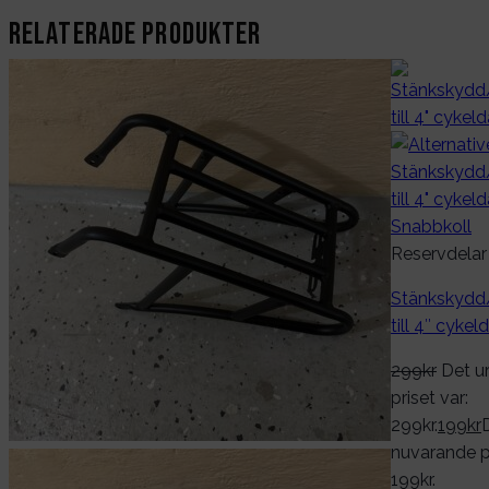
Relaterade produkter
Snabbkoll
Reservdelar
Stänkskydd
till 4″ cykel
299
kr
Det u
priset var:
299kr.
199
kr
nuvarande pr
199kr.