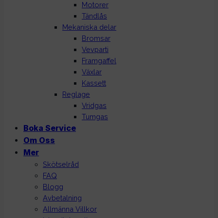
Motorer
Tändlås
Mekaniska delar
Bromsar
Vevparti
Framgaffel
Växlar
Kassett
Reglage
Vridgas
Tumgas
Boka Service
Om Oss
Mer
Skötselråd
FAQ
Blogg
Avbetalning
Allmänna Villkor