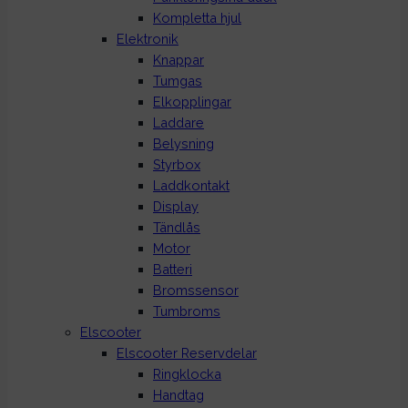
Kompletta hjul
Elektronik
Knappar
Tumgas
Elkopplingar
Laddare
Belysning
Styrbox
Laddkontakt
Display
Tändlås
Motor
Batteri
Bromssensor
Tumbroms
Elscooter
Elscooter Reservdelar
Ringklocka
Handtag