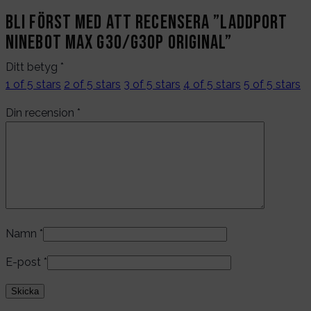
Bli först med att recensera ”Laddport
Ninebot Max G30/G30P original”
Ditt betyg
*
1 of 5 stars
2 of 5 stars
3 of 5 stars
4 of 5 stars
5 of 5 stars
Din recension
*
Namn
*
E-post
*