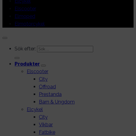
Elcykel
Elscooter
Elmoped
Elmotorcykel
Sök efter:
Produkter
Elscooter
City
Offroad
Prestanda
Barn & Ungdom
Elcykel
City
Vikbar
Fatbike