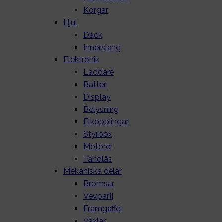
Korgar
Hjul
Däck
Innerslang
Elektronik
Laddare
Batteri
Display
Belysning
Elkopplingar
Styrbox
Motorer
Tändlås
Mekaniska delar
Bromsar
Vevparti
Framgaffel
Växlar