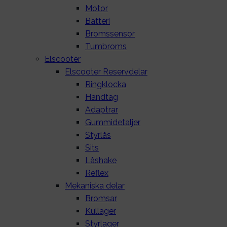
Motor
Batteri
Bromssensor
Tumbroms
Elscooter
Elscooter Reservdelar
Ringklocka
Handtag
Adaptrar
Gummidetaljer
Styrlås
Sits
Låshake
Reflex
Mekaniska delar
Bromsar
Kullager
Styrlager