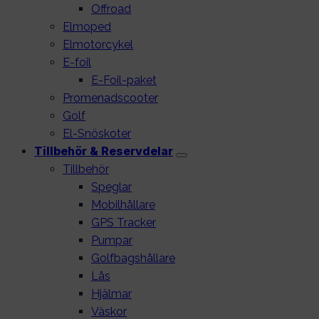
Offroad
Elmoped
Elmotorcykel
E-foil
E-Foil-paket
Promenadscooter
Golf
El-Snöskoter
Tillbehör & Reservdelar
Tillbehör
Speglar
Mobilhållare
GPS Tracker
Pumpar
Golfbagshållare
Lås
Hjälmar
Väskor