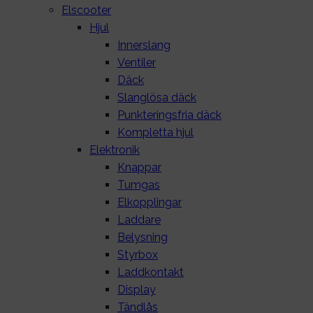
Elscooter
Hjul
Innerslang
Ventiler
Däck
Slanglösa däck
Punkteringsfria däck
Kompletta hjul
Elektronik
Knappar
Tumgas
Elkopplingar
Laddare
Belysning
Styrbox
Laddkontakt
Display
Tändlås