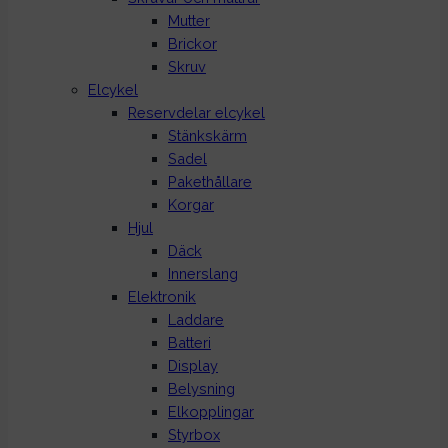
Mutter
Brickor
Skruv
Elcykel
Reservdelar elcykel
Stänkskärm
Sadel
Pakethållare
Korgar
Hjul
Däck
Innerslang
Elektronik
Laddare
Batteri
Display
Belysning
Elkopplingar
Styrbox