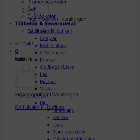
Promenadscooter
Golf
El-Snöskoter
Inga produkter i varukorgen.
Tillbehör & Reservdelar
Gå tillbaka till butiken
Tillbehör
Speglar
Kontakt
Mobilhållare
0
GPS Tracker
Varukorg
Pumpar
Golfbagshållare
Lås
Hjälmar
Väskor
Inga produkter i varukorgen.
Elscooter
Hjul
Gå tillbaka till butiken
Innerslang
Ventiler
Däck
Slanglösa däck
Punkteringsfria däck