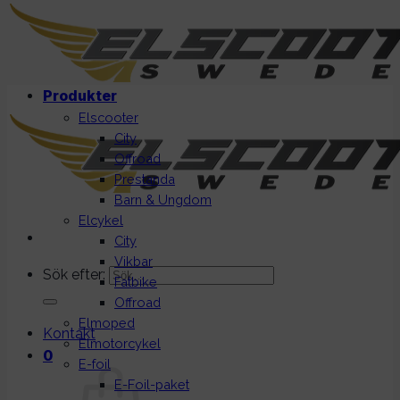
Produkter
Elscooter
City
Offroad
Prestanda
Barn & Ungdom
Elcykel
City
Vikbar
Sök efter:
Fatbike
Offroad
Elmoped
Kontakt
Elmotorcykel
0
E-foil
E-Foil-paket